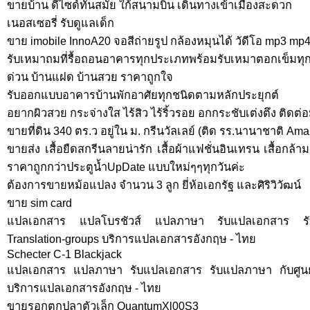
ขายบ้าน ดีไซด์ทันสมัย ใก้สนามบิน เดินทางเข้าเมืองสะดวก
เนอสเซอรี่ รับดูแลเด็ก
ขาย imobile InnoA20 จอสีถ่ายรูป กล้องหมุนได้ วัดีโอ mp3 mp
รับเหมาถมที่รื้อถอนอาคารทุกประเภทพร้อมรับเหมาตอกเข็มทุ
ด่วน บ้านแฝด บ้านสวย ราคาถูกใจ
รับออกแบบอาคารบ้านพักอาศัยทุกชนิดตามหลักประยุกต์
อยากผิวสวย กระจ่างใส ไร้สิว ไร้ริ้วรอย อกกระชับเต่งตึง ติดต่
ขายที่ดิน 340 ตร.ว อยู่ใน ม. กรีนวัลเลย์ (ติด รร.นานาชาติ Ama
ขายส่ง เสื้อยืดสกรีนลายน่ารัก เสื้อผ้าแฟชั่นอินเทรน เสื้อกล้า
ราคาถูกกว่าประตูน้ำUpDate แบบใหม่ๆๆทุกวันค่ะ
ต้องการขายหม้อแปลง จำนวน 3 ลูก ยี่ห้อเอกรัฐ และศิริวิวัฒน์
ขาย sim card
แปลเอกสาร แปลโบรชัวส์ แปลภาษา รับแปลเอกสาร รั
Translation-groups บริการแปลเอกสารอังกฤษ - ไทย
Schecter C-1 Blackjack
แปลเอกสาร แปลภาษา รับแปลเอกสาร รับแปลภาษา กับศูนย์
บริการแปลเอกสารอังกฤษ - ไทย
ขายรอกตกปลาตัวเล็ก QuantumXl00S3