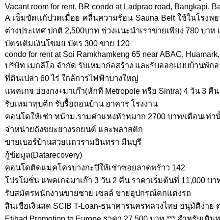
Vacant room for rent, BR condo at Ladprao road, Bangkapi, B
A เข็มขัดแก้ปวดเมื่อย คลื่นความร้อน Sauna Belt ใช้ในโรง
ต่างประเทศ ปกติ 2,500บาท ช่วงแนะนำเราขายเพียง 780 บาท เท
บัตรเติมเงินโขมย บัตร 300 ขาย 120
condo for rent at Soi Ramkhamkeng 65 near ABAC, Huamark,
บริษัท เมกลีโอ จำกัด รับเหมาก่อสร้าง และรับออกแบบบ้านพัก
ที่ดินเปล่า 60 ไร่ ใกล้การไฟฟ้าบางใหญ่
แพคเกจ ฮ่องกง+มาเก๊า(หักที่ Metropole หรือ Sintra) 4 วัน 3 คืน
รับเหมาทุบตึก รับรื้อถอนบ้าน อาคาร โรงงาน
คอนโดให้เช่า หน้าม.รามคำแหงหัวหมาก 2700 บาท/เดือนเท่านั
จำหน่ายถังขยะยางรถยนต์ และพลาสติก
ขายเบอร์บ้านสวยแถวรามอินทรา มีนบุรี
กู้ข้อมูล(Datarecovery)
คอนโดติดแมคโครบางกะปิให้เช่าซอยลาดพร้าว 142
โปรโมชั่น แพคเกจมาเก๊า 3 วัน 2 คืน ราคาเริ่มต้นที่ 11,000 บา
รับสมัครพนักงานขายชาย เซลล์ ขายอุปกรณ์ตกแต่งรถ
สินเชื่อเงินสด SCIB T-Loan-ธนาคารนครหลวงไทย อนุมัติง่าย ดอ
Etihad Promotion to Europe ราคา 27,500 บาท *** สำหรับเดินทา