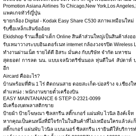
Promotion Asiana Airlines To Chicago,New York,Los Angeles,
แพคเกจทัวร์ญี่ปุ่น
ขายกล้อง Digital - Kodak Easy Share C530 สภาพเหมือนใหม่
รับซื้อเหล็กเส้นข้ออ้อย
Ekidshop ร้านเสื้อผ้าเด็ก Online สินค้าส่วนใหญ่เป็นสินค้าส่ง
รับเหมาวางระบบอินเตอร์เนท internet กล้องวงจรปิด Wireless
ทำงานผ่านเน็ต รายได้ดี อิสระ มั่นคง กับบริษัท จำกัด มหาชน
สุดยอด! การลด นน. แบบเจลนิวตริชั่นนอล หุ่นดีใน4 สัปดาห์ ป
อีก
Aircard คืออะไร?
บ้านพร้อมที่ดิน 1 ไร่ ติดถนนสาย ดอยสะเก็ด-บ่อสร้าง จ.เชียงให
ตำแหน่ง : พนักงานขายตั๋วเครื่องบิน
EASY MAINTANANCE 6 STEP 0-2321-0099
มีเครื่องบดพลาสติกขาย
ป้ายผ้า ป้ายโฆษณา ซิลสกรีน สติ๊กเกอร์ แผ่นพับ ไวนิล อิงค์เจ็ท
หากคุณเป็นคนหนึ่งที่มีใจรักในในสินค้าที่ไม่เหมือนใครแล้วล่
สติ๊กเกอร์ แผ่นพับ ไวนิล แบนเนอร์ ซิลสกรีน เรายินดีให้บริการท