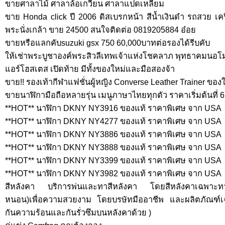
ขายศาลาไม้ ศาลาล้อเกวียน ศาลาแปดเหลี่ยม
ขาย Honda click ปี 2006 ดิสเบรกหน้า สีน้ำเงินดำ รถสวย เครื
พระนั่งเกล้า ขาย 24500 สนใจติดต่อ 0819205884 อ๋อย
ขายหรือแลกคับsuzuki gsx 750 60,000บาทต่อรองได้รีบคับ
ให้เช่าพระบูชาองค์พระสิวลีเทพเจ้าแห่งโชคลาภ พุทธาคมนอโม 
แอร์โฮสเตส เปิดท้าย มีทั้งของใหม่และมือสองจ้า
ขาย!! รองเท้ากีฬาแฟชั่นผู้หญิง Converse Leather Trainer ของ
ขายนาฬิกามือถือหลายรุ่น เมนูภาษาไทยทุกตัว ราคาเริ่มต้นที่ 
**HOT** นาฬิกา DKNY NY3916 ของแท้ ราคาพิเศษ จาก USA
**HOT** นาฬิกา DKNY NY4277 ของแท้ ราคาพิเศษ จาก USA
**HOT** นาฬิกา DKNY NY3886 ของแท้ ราคาพิเศษ จาก USA
**HOT** นาฬิกา DKNY NY3888 ของแท้ ราคาพิเศษ จาก USA
**HOT** นาฬิกา DKNY NY3399 ของแท้ ราคาพิเศษ จาก USA
**HOT** นาฬิกา DKNY NY3982 ของแท้ ราคาพิเศษ จาก USA
สีหลังคา บริการพ่นและทาสีหลังคา โดยสีหลังคาเฉพาะทา
หนอน)เพื่อความสวยงาม โดยบรษัทมืออาชีพ และผลิตภัณฑ์เ
กันความร้อนและกันรั่วซึมบนหลังคาด้วย )