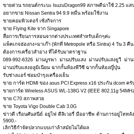
ขายด่วน รถยนต์กระบะ IsuzuDragon99 สภาพดีน่าใช้ 2.25 แ
อยากขาย Nissan Sentra 94 9.9 หมื่น พร้อมใช้งาน
ขายคอมพิวเตอร์ เซ้งกิจการ
ขาย Flying Kite จาก Singapore
สื่อการเรียนการสอนจากต่างประเทศสำหรับเด็กๆค่ะ
แพ็คเกจฮ่องกง+มาเก๊า (พักที่ Metropole หรือ Sintra) 4 วัน 3 คืน
ต้องการเครื่อวสำอาง ที่ได้รับมาตราฐาน
089-992-6326 ม่านบูรพา ม่านปรับแสง ม่านปรับแสงยูวี ม่านป
ม่านปรับแสงอลูมิเนียม ฉากกั้นห้องพีวีซี ฉากกั้นห้องญี่ปุ่น
รับช่างแอร์ ซ่อมบำรุงเครื่องเย็น
ขาย การ์ด HDMI ของ asus PCI Express x16 ประกัน dcom ครั
ขายการ์ด Wireless ASUS WL-138G V2 (IEEE 802.11g 54MHz
ขาย C70 สภาพสวย
ขาย Toyota Vigo Double Cab 3.0G
ข่าวดี เรือนศันสนีย์ อยู่ไฟ ดีลิเวอรี่ มืออาชีพ ด้านการอยู่ไ
5900.-
เลิกวิธีกำจัดปลวกแบบเก่าล้าสมัยไม่ได้ผล