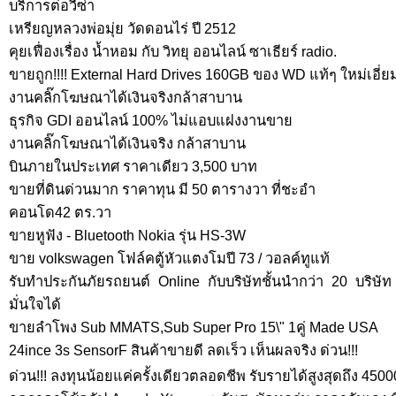
บริการต่อวีซ่า
เหรียญหลวงพ่อมุ่ย วัดดอนไร่ ปี 2512
คุยเฟื่องเรื่อง น้ำหอม กับ วิทยุ ออนไลน์ ซาเธียร์ radio.
ขายถูก!!!! External Hard Drives 160GB ของ WD แท้ๆ ใหม่เอี่ย
งานคลิ๊กโฆษณาได้เงินจริงกล้าสาบาน
ธุรกิจ GDI ออนไลน์ 100% ไม่แอบแฝงงานขาย
งานคลิ๊กโฆษณาได้เงินจริง กล้าสาบาน
บินภายในประเทศ ราคาเดียว 3,500 บาท
ขายที่ดินด่วนมาก ราคาทุน มี 50 ตารางวา ที่ชะอำ
คอนโด42 ตร.วา
ขายหูฟัง - Bluetooth Nokia รุ่น HS-3W
ขาย volkswagen โฟล์คตู้หัวแตงโมปี 73 / วอลค์ทูแท้
รับทำประกันภัยรถยนต์ Online กับบริษัทชั้นนำกว่า 20 บริษ
มั่นใจได้
ขายลำโพง Sub MMATS,Sub Super Pro 15\" 1คู่ Made USA
24ince 3s SensorF สินค้าขายดี ลดเร็ว เห็นผลจริง ด่วน!!!
ด่วน!!! ลงทุนน้อยแค่ครั้งเดียวตลอดชีพ รับรายได้สูงสุดถึง 4500