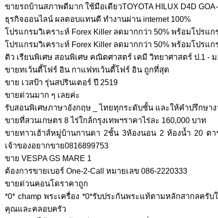
ขายรถบ้านสภาพดีมาก ใช้มือเดียวTOYOTA HILUX D4D GOA
ธุรกิจออนไลน์ ผลตอบแทนดี ทำงานผ่าน internet 100%
โปรแกรมวิเคราะห์ Forex Killer ลดมากกว่า 50% พร้อมโปรแก
โปรแกรมวิเคราะห์ Forex Killer ลดมากกว่า 50% พร้อมโปรแ
ติว เรียนพิเศษ สอนพิเศษ คณิตศาสตร์ เคมี วิทยาศาสตร์ ป.1 - ม
ขายทเว้นตี้โฟร์ อิน กาแฟทเว้นตี้โฟร์ อิน ถูกที่สุด
ขาย เวสป้า รุ่นสปรินเตอร์ ปี 2519
ขายด่วนมาก ๆ เลยค่ะ
รับสอนพิเศษภาษาอังกฤษ _ ไทยทุกระดับชั้น และให้คำปรึกษางา
ขายที่สวนเกษตร 8 ไร่ใกล้กรุงเทพฯราคาไร่ละ 160,000 บาท
ขายทาวเฮ้าส์หมู่บ้านกานดา 2ชั้น 3ห้องนอน 2 ห้องน้ำ 20 ต
เจ้าของอยากขาย0816899753
ขาย VESPA GS MARE 1
ต้องการขายเบอร์ One-2-Call หมายเลข 086-2220333
ขายด่วนคอนโดราคาถูก
*0* champ พระเครื่อง *0*รับประกันพระแท้ตามหลักสากลครับให้
คุณและคลอบครัว