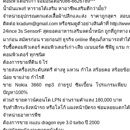
คอมพิวเตอร์เก่า จอมอนิเตอร์086-6626789***
น้ำมันแพง!! หารายได้เสริม หาอาชีพเสริมดีกว่ามั้ย?
จำหน่ายอุปกรณตกแต่งเสื้อผ้าปลีกและส่ง ราคาถูกสุดฯ สอบ
ติดต่อ
kradum@gmail.com
หรือชมดูตัวอย่างสินค้าที่ http://ww
24ince 3s SensorF สุดยอดอาหารเสริมลดน้ำหนัก ถูกที่ถูกทาง ด
มาก่อน สมัครก่อน รวยก่อน!!! ธุรกิจ online ที่คุณก็สามารถทำได้
รับซื้อคอมพิวเตอร์ คอมพิวเตอร์เก่า-เสีย เมนบอร์ด ซีพียู แรม
คอมพิวเตอร์ ทุกชนิด
ต้องการขายที่ดิน 6 ไร่
ขายส่งเครื่องประดับสตรี ต่างหู แหวน กำไล สร้อยคอ สร้อยข้อ
น้อย ขายง่าย กำไรดี
ขาย Nokia 3660 mp3 ถ่ายรูป ซิมเบี้ยน โปรแกรมเพียบ แ
ปัญหา100%
ด่วน!! ขายดาวน์คอนโด LPN ย่านรามคำแหง 180,000 บาท
รับทำสีกระจังหน้ารถ หรือโลโก้ แผงหน้าปัดรถ ซ่อมลอยแตกได้ ท
จำหน่ายอาหารพืช
ต้องการขาย isuzu dragon eye 3.0 turbo ปี 2000