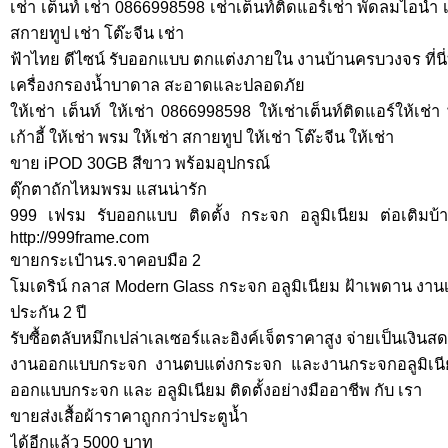
เช่า เต็นท์ เช่า 0866998598 เช่าเต็นท์ติดแอร์เช่า พัดลมไอน้ำ เช่
สกายทูป เช่า โต๊ะจีน เช่า
ฟ้าไทย ดีไซน์ รับออกแบบ ตกแต่งภายใน งานบ้านครบวงจร ที่นี่ท
เครื่องกรองน้ำบาดาล สะอาดและปลอดภัย
ให้เช่า เต็นท์ ให้เช่า 0866998598 ให้เช่าเต็นท์ติดแอร์ให้เช่า
เก้าอี้ ให้เช่า พรม ให้เช่า สกายทูป ให้เช่า โต๊ะจีน ให้เช่า
ขาย iPOD 30GB สีขาว พร้อมอุปกรณ์
ตุ๊กตาถักไหมพรม แสนน่ารัก
999 เฟรม รับออกแบบ ติดตั้ง กระจก อลูมิเนียม ต่อเติมบ
http://999frame.com
ขายกระเป๋านร.จาคอบมือ 2
โมเดริน์ กลาส Modern Glass กระจก อลูมิเนียม ฝ้าเพดาน งา
ประกัน 2 ปี
รับซื้อตลับหมึกเปล่าเลเซอร์และอิงค์เจ็ตราคาสูง จ่ายเป็นเงินสด
งานออกแบบกระจก งานตบแต่งกระจก และงานกระจกอลูมิเนีย
ออกแบบกระจก และ อลูมิเนียม ติดตั้งอย่างมืออาชีพ กับ เรา
ขายส่งเสื้อผ้าราคาถูกกว่าประตูน้ำ
ได้อีกแล้ว 5000 บาท