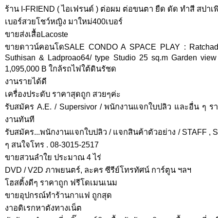
ร้าน I-FRIEND ( ไอเฟรนด์ ) ต่อผม ต่อขนตา ยืด ดัด ทำสี สปา
เบอร์สวยโชว์หญิง มาใหม่400เบอร์
ขายส่งเสื้อLacoste
ขายดาวน์คอนโดSALE CONDO A SPACE PLAY : Ratchada-
Suthisan & Ladproao64/ type Studio 25 sq.m Garden view Fu
1,095,000 B ใกล้รถไฟใต้ดินรัชด
งานรายได้ดี
เครื่องประดับ ราคาสุดถูก สวยๆค่ะ
รับสมัคร A.E. / Supersivor / พนักงานแจกใบปลิว และอื่น ๆ รายไ
งานทันที
รับสมัคร...พนักงานแจกใบปลิว / แจกสินค้าตัวอย่าง / STAFF , Set
ๆ สนใจโทร . 08-3015-2517
ขายสวนลำใย ประมาณ 4 ไร่
DVD / V2D ภาพยนตร์, ละคร ซีรีย์โทรทัศน์ การ์ตูน ฯลฯ
โฮสติ้งดีๆ ราคาถูก ฟรีโดเมนเนม
ขายอุปกรณ์ทำร้านกาแฟ ถูกสุด
งาอดิเรกหาตังทางเน็ต