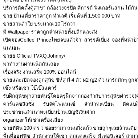
บริการติดตั้งตู้สาขา กล้องวงจรปิด คีการด์ ฟิงเกอร์แสกน ไม้กั
ขาย บ้านเดี่ยวราคาถูก ทำเลดี เริ่มต้นที่ 1,500,000 บาท
ขายสวนลำใย ประมาณ 10 ไร่กว่า
มี Wallpaper ราคาถูกจำหน่ายทั้งปลีกและส่ง
เปิดจองCoffee Princeไทยจบแล้วจ้า สวรรค์เบี่ยง จองที่หน้าบ
แน่นอน
ขายย Official TVXQ,Johnny\
มาทำงานผ่านเน็ตกันเถอะ
เรื่องจริง งานเสริ่ม 100% ออนไลน์
ขายและเปิดจองลูกสุนัข ชิห์สุ มี 4 ตัว ผ2 ญ2 ตัว น่ารักมักๆ ถูกจ
เซ๊ง หรือเช่า โบ๊เบ๊สแควร์
รับฝึกสุนัขทุกสายพันธุ์โดยครูฝึกจากกองกำกับการสุนัขตำรวจ(
คาร์แคซลิสซิ่ง รับจัดไฟแนนซ์ จำนำทะเบียน ติดแบล็คล
ประชาชน,สำเนาทะเบียนบ้าน,บัญชีเงินฝาก
organizer ให้เช่าเครื่องเสียง
ขายที่ดิน 100 ตร.ว ซอยรามา ถนนกิ่งแก้ว ขายถูกๆเลยล้านเดี
พื้นที่ออฟฟิซ สำนักงานให้เช่า ตกแต่งเสร็จ มีเฟอนิเจอร์ สาม