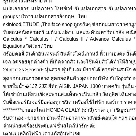
ธุรกิจงานเสริมรายได้ดี
แปลเอกสาร แปลภาษา โบรชัวร์ รับแปลเอกสาร รับแปลภาษา ก
groups บริการแปลเอกสารอังกฤษ - ไทย
skinfood,ETUDE ,The face shop ถูกจริงๆ ช่อต่อผมยาวราคาถูก
รับสอนคณิตศาสตร์ ม.ต้น ม.ปลาย และระดับมหาวิทยาลัย คณิต
Calculus * Calculus I / Calculus II / Advance Calculus * 
Equations วิศวะฯ / วิทย
สร้อยคอจี้,สินค้าอินเทรนด์ สินค้าสไตล์เกาหลี หิ้วมาเองค่ะ สิ้นค
เจล ลดรอยจุดด่างดำ ที่เกิดจากสิว และใช้แต้มสิวได้ทำให้สิวยุบ
24ince 3s SensorF หุ่นสวย หุ่นดี แถมมีรายได้ หากท่านสนใจ คลิ
สุดยอดแผนการตลาด สุดยอดสินค้า สุดยอดบริษัท กับTopofmind
ขายปั๊มน้ำ�1JZ 2JZ ยี่ห้อ AISIN JAPAN 1300 บาทครับ รุ่นอื่น ๆ
ให้เช่าบ้านเดี่ยว เชิงสะพานสมเด็จพระปิ่นเกล้า วัดดุสิต เดินท
รับซื้อเฟอร์นิเจอร์มือสองทุกชนิด เครื่องใช้ไฟฟ้า แอร์เก่า ร
**********ขายอะไหล่ HONDA CLALY (ชาลี) ราคาถูก เชิญชม*****
รับจำนอง - ขายฝาก บ้าน-ที่ดิน-อาคารพาณิชย์-คอนโด ฯลฯ ดอก
จำหน่ายเครื่องประดับแฟชั่นสไตล์น่ารักๆค่ะ
เตาแม่เหล็กไฟฟ้า เตาแก๊สอินฟาเรด