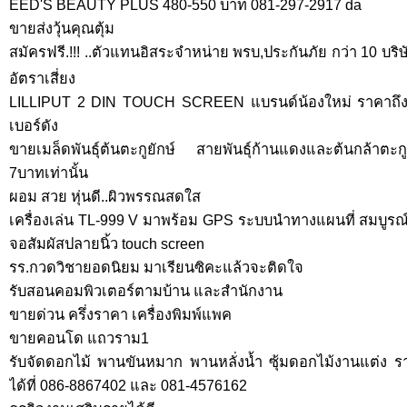
EED'S BEAUTY PLUS 480-550 บาท 081-297-2917 da
ขายส่งวุ้นคุณตุ้ม
สมัครฟรี.!!! ..ตัวแทนอิสระจำหน่าย พรบ,ประกันภัย กว่า 10 บริษัท
อัตราเสี่ยง
LILLIPUT 2 DIN TOUCH SCREEN แบรนด์น้องใหม่ ราคาถึงใจที
เบอร์ดัง
ขายเมล็ดพันธุ์ต้นตะกูยักษ์ สายพันธุ์ก้านแดงและต้นกล้าตะกู
7บาทเท่านั้น
ผอม สวย หุ่นดี..ผิวพรรณสดใส
เครื่องเล่น TL-999 V มาพร้อม GPS ระบบนำทางแผนที่ สมบูรณ์แ
จอสัมผัสปลายนิ้ว touch screen
รร.กวดวิชายอดนิยม มาเรียนซิคะแล้วจะติดใจ
รับสอนคอมพิวเตอร์ตามบ้าน และสำนักงาน
ขายด่วน ครึ่งราคา เครื่องพิมพ์แพค
ขายคอนโด แถวราม1
รับจัดดอกไม้ พานขันหมาก พานหลั่งน้ำ ซุ้มดอกไม้งานแต่ง
ได้ที่ 086-8867402 และ 081-4576162