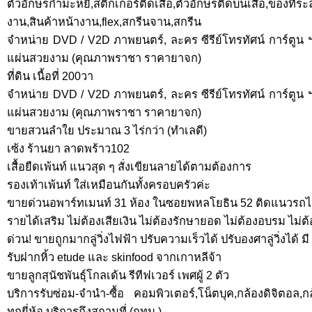
ตัวอักษรกำมะหยี่,สติ๊กเกอร์ติดเสื้อ,ตัวอักษรติดบนเสื้อ,ของที
งาน,สินค้าหน้างาน,flex,สกรีนจาน,สกรีน
จำหน่าย DVD / V2D ภาพยนตร์, ละคร ซีรีย์โทรทัศน์ การ์ตูน
แผ่นสวยงาม (คุณภาพราชา ราคายาจก)
ที่ดิน เนื้อที่ 200วา
จำหน่าย DVD / V2D ภาพยนตร์, ละคร ซีรีย์โทรทัศน์ การ์ตูน
แผ่นสวยงาม (คุณภาพราชา ราคายาจก)
ขายสวนลำใย ประมาณ 3 ไร่กว่า (ทำเลดี)
เซ้ง ร้านยา ลาดพร้าว102
เสื้อยืดเพ้นท์ แนวสุด ๆ สั่งเขียนลายได้ตามต้องการ
รองเท้าเพ้นท์ ใส่เหมือนกันทั้งครอบครัวค่ะ
ขายด่วนอพาร์ทเมนท์ 31 ห้อง ในซอยพหลโยธิน 52 ติดแนวรถ
รายได้เสริม ไม่ต้องเสียเงิน ไม่ต้องรักษายอด ไม่ต้องอบรม ไม
ด่วน! ขายถูกมากลู่วิ่งไฟฟ้า ปรับความเร็วได้ ปรับองศาลู่วิ่งได้ มี 
รับฝากหิ้ว etude และ skinfood จากเกาหลีจ้า
ขายลูกสุนัชพันธุ์โกลเด้น รีทีฟเวอร์ เพศผู้ 2 ตัว
บริการรับซ่อม-จำนำ-ซื้อ คอมพิวเตอร์,โน็ตบุค,กล้องดิจิตอล,ก
ทุกยี่ห้อ บริการถึงสถานที่ (กทม.)