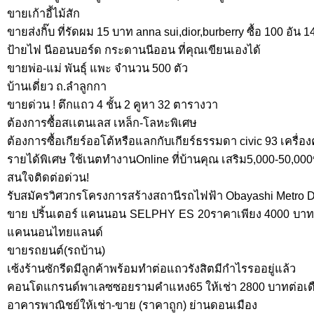
ขายเก้าอี้ไม้สัก
ขายส่งกิ๊บ ที่รัดผม 15 บาท anna sui,dior,burberry ซื้อ 100 อัน 1
ป้ายไฟ นีออนบอร์ด กระดานนีออน ที่คุณเขียนเองได้
ขายพ่อ-แม่ พันธุ์ แพะ จำนวน 500 ตัว
บ้านเดี่ยว ถ.ลำลูกกา
ขายด่วน ! ตึกแถว 4 ชั้น 2 คูหา 32 ตารางวา
ต้องการซื้อสเเตนเลส เหล็ก-โลหะพิเศษ
ต้องการซื้อเกียร์ออโต้หรือแลกกับเกียร์ธรรมดา civic 93 เครื่องค
รายได้พิเศษ ใช้เนตทำงานOnline ที่บ้านคุณ เสริม5,000-50,00
สนใจติดต่อด่วน!
รับสมัครวิศวกรโครงการสร้างสถานีรถไฟฟ้า Obayashi Metro 
ขาย ปริ้นเตอร์ แคนนอน SELPHY ES 20ราคาเพียง 4000 บาท มีเพ
แคนนอนไทยแลนด์
ขายรถยนต์(รถบ้าน)
เซ้งร้านซักรีดมีลูกค้าพร้อมทำต่อแถวรังสิตมีกำไรรออยู่แล้ว
คอนโดแกรนด์พาเลซซอยรามคำแหง65 ให้เช่า 2800 บาทต่อเด
อาคารพาณิชย์ให้เช่า-ขาย (ราคาถูก) ย่านดอนเมือง