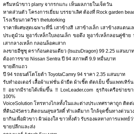
ครีมหน้าขาว plarry จากรกแกะ เห็นผลภายในเจ็ดวัน
หาดส่วนตัว โครงการเยี่ยม บรรยาเลิศ ต้องที่ Rock garden bea
โรงเรียนกวดวิชา thetutorking
ราคาพิเศษสุดเฉพาะที่นี่ เสาข้างสี เสาข้างเล็ก เสาข้างสแตน
ประตูม้วน หูอาร์เหล็กใบลอนเล็ก ขอดึง หูอาร์เหล็กลอนคู่ซ้าย
เสากลางเหล็ก กลอนล็อคเสาก
ลงขายอีซูซุ ดราก้อนตอนเดียว (IsuzuDragon) 99 2.25 แสนบา
ต้องการขาย Nissan Sentra ปี 94 สภาพดี 9.9 หมื่นบาท
ขายตึกแถว
ปี 94 รถยนต์โตโยต้า ToyotaCamry 94 ราคา 2.35 แสนบาท
รับทำออเดอร์ เสื้อผ้าแฟชั่น ผ้ายืด ผ้าเชิ๊ต ตัด/เย็บ ขึ้นแพทเทิ
!! อยากมีรายได้เพิ่มขึ้น !! LoxLeader.com ธุรกิจเครือข่ายข
100%
VoiceSolution โทรทางไกลทั้งในและต่างประเทศราคาถูก ติดต่อ
ที่ดิน245ตรว.ติดถนนสุขสวัสดิ์ ทำเลดีมาก ใกล้จุดขี้นทางด่ว
ยากินเพื่อผิวขาว ผิวผ่องใส ขาวทั้งตัว รับรองผลทางการแพทย์ว่
ขายปลีกและส่ง