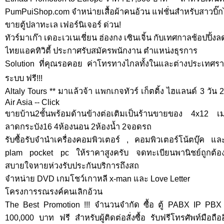
PumPuiShop.com จำหน่ายเสื้อผ้าคนอ้วน แฟชั่นสำหรับสาวบิ๊ก
ขายตู้ปลาทะเล เฟอร์นิเจอร์ ด่วน!
ทัวร์มาเก๊า เดอะเวเนเชี่ยน ฮ่องกง เซินเจิ้น กับเทศกาลช้อปปิ้งล
ไทยแอคทิวิตี้ ประกาศรับสมัครพนักงาน ตำแหน่งธุรการ
Solution ที่คุณรอคอย ค่าโทรทางไกลทั้งในและต่างประเทศรา
ระบบ ฟรี!!!
Altaly Tours ** มาแล้วจ้า แพกเกจทัวร์ เก็ตติ้ง ไฮแลนด์ 3 วั
Air Asia -- Click
ขายบ้าน2ชั้นพร้อมด้านข้างต่อเติมเป็นร้านขายของ 4x12
ลาดกระบัง16 4ห้องนอน 2ห้องน้ำ 2จอดรถ
รับซื้อรับจำนำเครื่องคอมพิวเตอร์ , คอมพิวเตอร์โน้ตบุ๊ค แล
plam pocket pc ให้ราคาสูงครับ จดทะเบียนพานิชย์ถูกต้อ
สบายใจหายห่วงรับประกันบริการถึงสถ
จำหน่าย DVD เกมโชว์เกาหลี x-man และ Love Letter
โครงการรณรงค์คนเลิกอ้วน
The Best Promotion !!! จำนวนจำกัด ซื้อ ตู้ PABX IP PBX วั
100,000 บาท ฟรี สำหรับผู้ติดต่อสั่งซื้อ รับฟรีโทรศัพท์มือถือ