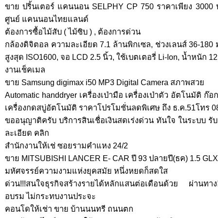
ขาย ปริ้นเตอร์ แคนนอน SELPHY CP 750 ราคาเพียง 3000 บาท 
ศูนย์ แคนนอนไทยแลนด์
ต้องการซื้อไม้สับ ( ไม้ซิบ ) , ต้องการด่วน
กล้องดิจิตอล ความละเอียด 7.1 ล้านพิกเซล, ช่วงเลนส์ 36-180
สูงสุด ISO1600, จอ LCD 2.5 นิ้ว, ใช้เบตเตอรี่ Li-Ion, น้ำหนัก 1
งานเช็คเมล
ขาย Samsung digimax i50 MP3 Digital Camera สภาพสวย
Automatic handdryer เครื่องเป่ามือ เครื่องเป่าตัว อัตโนมัติ ก๊อ
เครื่องกดสบู่อัตโนมัติ ราคาโปรโมชั่นลดพิเศษ ถึง ธ.ค.51โทร
ขออนุญาติครับ บริการสินเชื่อเงินสดเร่งด่วน ทันใจ ในระบบ รั
ละเอียด คลิก
สำนักงานให้เช่ ซอยรามคำแหง 24/2
ขาย MITSUBISHI LANCER E- CAR ปี 93 ปลายปี(ธค) 1.5 GLX
มหัศจรรย์ความงามแห่งยุคสมัย หนึ่งหยดก็สดใส
ด่วน!!!สนใจธุรกิจสร้างรายได้หลักแสนต่อเดือนด้วย ผ่านทางอ
อบรม ไม่กระทบงานประจะ
คอนโดให้เช่า ขาย บ้านนนทรี ถนนตก