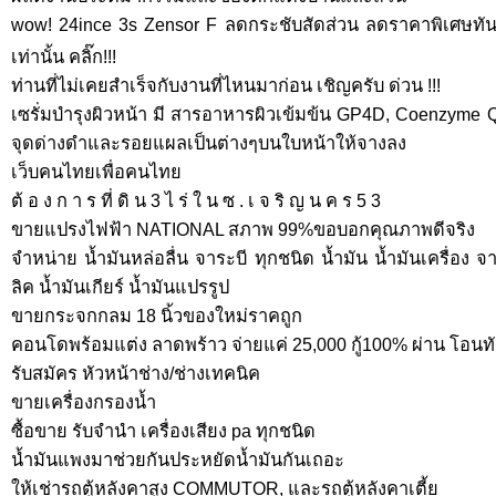
wow! 24ince 3s Zensor F ลดกระชับสัดส่วน ลดราคาพิเศษทัน
เท่านั้น คลิ๊ก!!!
ท่านที่ไม่เคยสำเร็จกับงานที่ไหนมาก่อน เชิญครับ ด่วน !!!
เซรั่มบำรุงผิวหน้า มี สารอาหารผิวเข้มข้น GP4D, Coenzyme
จุดด่างดำและรอยแผลเป็นต่างๆบนใบหน้าให้จางลง
เว็บคนไทยเพื่อคนไทย
ต้ อ ง ก า ร ที่ ดิ น 3 ไ ร่ ใ น ซ . เ จ ริ ญ น ค ร 5 3
ขายแปรงไฟฟ้า NATIONAL สภาพ 99%ขอบอกคุณภาพดีจริง
จำหน่าย น้ำมันหล่อลื่น จาระบี ทุกชนิด น้ำมัน น้ำมันเครื่อง
ลิค น้ำมันเกียร์ น้ำมันแปรรูป
ขายกระจกกลม 18 นิ้วของใหม่ราคถูก
คอนโดพร้อมแต่ง ลาดพร้าว จ่ายแค่ 25,000 กู้100% ผ่าน โอนท
รับสมัคร หัวหน้าช่าง/ช่างเทคนิค
ขายเครื่องกรองน้ำ
ซื้อขาย รับจำนำ เครื่องเสียง pa ทุกชนิด
น้ำมันแพงมาช่วยกันประหยัดน้ำมันกันเถอะ
ให้เช่ารถตู้หลังคาสูง COMMUTOR, และรถตู้หลังคาเตี้ย