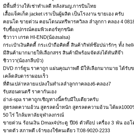
มีพื้นที่ว่างให้เช่าทำเลดี หลังสนญ.การบินไทย
เสื้อแจ็คเก็ต jacket เราเป็นผู้ผลิต เป็นโรงงาน ขายเอง ครับ
คอนโด ขายด่วน คอนโดนนทรีพารควิลล ลำลูกกา คลอง 4 081
รับซื้ออุปกรณ์คอมพิวเตอร์ทุกชนิด
ชิวาวา เกรด HI-END(น้องsalsa)
กระเป๋าเงินคิตตี้ กระเป๋าถือคิตตี้ สินค้ากิฟท์ช๊อปน่ารักๆ ทั้ง he
มีสินค้ามากมายให้เลือกสรร สินค้ามีพร้อมจัดส่งได้ทันทีจ๊า
ชิวาวา(น้องกลีบบัว)
DVD การ์ตูน ราคาถูก แผ่นคุณภาพดี มีให้เลือกมากมาย ได้รับข
เคล็ดลับดาราผอมเร็ว
ที่ดินเปล่าหลายแปลงในทำเลลำลูกกาคลอง6-คลอง7
รับสอนดนตรี ราคากันเอง
อ่างi-spa ราคาถูกเชิญทางนี้ครับมีใบเดียวครับ
สูตรลดความอ้วน สูตรลดน้ำหนัก สูตรลดความอ้วน ได้ผล1000
50 ไร่ ใกล้มหาลัยจุฬาลงกรณ์
ขายด่วน ร้อนเงิน Dmax4ประตู ปี06 ตัวท๊อป เครื่อง 3 พัน ออโ
ขาดตัว สภาพดี เจ้าของใช้คนเดียว T:08-9020-2233