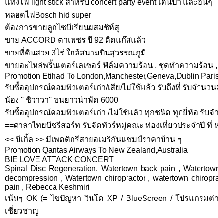
แท่งไฟ light stick สำหรับ concert party event เดินป่า และอื่นๆ
หลอดไฟBosch hid super
ต้องการขายลูกไซบีเรียนผสมชิห์สุ
ขาย ACCORD ตาเพชร ปี 92 ติดแก๊สแล้ว
ขายที่ดินสวย 3ไร่ ใกล้สนามบินสุวรรณภูมิ
ขายอะไหล่พริ้นเตอร์เลเซอร์ ฟิล์มความร้อน , ชุดทำความร้อ
Promotion Etihad To London,Manchester,Geneva,Dublin,Paris
รับซื้ออุปกรณ์คอมพิวเตอร์เก่า/เสีย/ไม่ใช้แล้ว รับถึงที่ รับจำนว
น้อง '' ชิวาวา'' ขนยาวน่าฟัด 6000
รับซื้ออุปกรณ์คอมพิวเตอร์เก่า /ไม่ใช้แล้ว ทุกชนิด ทุกยี่ห้อ รั
==ศาลาไทยบีชรีสอร์ท รับจัดทัวร์หมู่คณะ ท่องเที่ยวประจำปี ที่ 
<< บีเกิ้ล >> มีเพดดิกรีสายอเมริกันแชมป์ราคาบ้าน ๆ
Promotion Qantas Airways To New Zealand,Australia
BIE LOVE ATTACK CONCERT
Spinal Disc Regeneration. Watertown back pain , Watertown
decompression , Watertown chiropractor , watertown chiropra
pain , Rebecca Keshmiri
เน้นๆ OK (= ไขปัญหา วินโด XP / BlueScreen / โปรแกรมต่าง
เชี่ยวชาญ