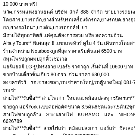
10,000 บาท ฟรี!
นวัฒกรรมแห่งยานยนต์ บริษัท ลักค์ 888 จำกัด ขายยางรถยนต์
โดยสาร,ยางรถตัก,ยางสำหรับรถเครื่องจักรกล,ยางรถบด,ยาง
ยก,ยางรถไถนา,ยางตัน,ยางรถกอล์ฟ, ยา
มีรายได้ทุกอาทิตย์ แค่คุณต้องการสวย หรือ ลดความอ้วน
Altaly Tours** พิเศษสุด !! แพกเกจทัวร์ ดูไบ 4 วัน เดินทางโดย
ร้านจำหน่าย Notebookถูกที่สุดราคาเริ่มต้นแค่ 6500 บาท
สมุนไพรปลูกผมปลูกคิ้วเชอเวอ
แอร์แอลจี LG รูปทรงสวย เบอร์5 ราคาถูก เริ่มต้นที่ 10600 บาท
ขายบ้านเดี่ยวชั้นเดียว 80 ตรว. ด่วน ราคา 680,000.-
สงขลาทัวร์ รถเช่าสงขลา,รถเช่าหาดใหญ่,รถตู้หาดใหญ่,081
รถเช่า
สายไฟ***รับซื้อ*** สายไฟเก่า  ใหม่และหม้อแปลงทุกชนิดฯลฯ**
ขายถูก แอร์York แบบต่อท่อดัคขนาด 3.5ตัน6ชุดและ7.5ตัน2ชุด*
สายไฟขายถูกล้าง Stockสายไฟ KURAMO และ NIHONของญี่
6626789
สายไฟ***รับซื้อ*** สายไฟเก่า หม้อแปลงเก่า แอร์เก่า ชิลเลอ