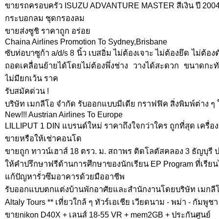
ขายรถครอบครัว ISUZU ADVANTURE MASTER สีเงิน ปี 2004
กระบอกลม ชุดกรองลม
ขายส่งซูชิ ราคาถูก อร่อย
Chaina Airlines Promotion To Sydney,Brisbane
ซับท่อบาซูก้า a/d/s 8 นิ้ว เบสอิ่ม ไม่ต้องเจาะ ไม่ต้องยึด ไม่ต้
ถอดเคลื่อนย้ายได้โดยไม่ต้องพึ่งช่าง วางได้สะดวก ขนาดกะทัดรั
ไม่มียกเว้น ราค
รับสมัคด่วน !
บริษัท เมกลีโอ จำกัด รับออกแบบมีเดีย กราฟฟิค สิ่งพิมพ์ต่าง 
New!!! Austrian Airlines To Europe
LILLIPUT 1 DIN แบรนด์ใหม่ ราคาถึงใจกว่าใคร ถูกที่สุด เครื่องเล่น
ขายหรือให้เช่าคอนโด
ขายถูก ทาวน์เฮาส์ 18 ตรว. ม. สถาพร ติดโลตัสคลอง 3 ธัญบุรี 
ให้คำปรึกษาฟรีด้านการศึกษาของนักเรียน EP Program ที่เรียน
แก้ปัญหารั่วซึมอาคารด้วยมืออาชีพ
รับออกแบบตกแต่งบ้านพักอาศัยและสำนักงานโดยบริษัท เมกลีโอ
Altaly Tours ** เที่ยวใกล้ ๆ ทัวร์เอเชีย เวียดนาม - พม่า - กัมพูชา 
ขายnikon D40X + เลนส์ 18-55 VR + mem2GB + ประกันศูนย์