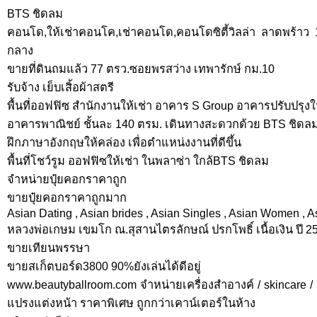
BTS ชิดลม
คอนโด,ให้เช่าคอนโค,เช่าคอนโด,คอนโดซิตี้วิลล่า ลาดพร้าว 
กลาง
ขายที่ดินถมแล้ว 77 ตรว.ซอยพรสว่าง เทพารักษ์ กม.10
รับจ้าง เย็บเสิ้อผ้าสตรี
พื้นที่ออฟฟิซ สำนักงานให้เช่า อาคาร S Group อาคารปรับปรุงให
อาคารพาณิชย์ ชั้นละ 140 ตรม. เดินทางสะดวกด้วย BTS ชิดล
ฝึกภาษาอังกฤษให้คล่อง เพื่อตำแหน่งงานที่ดีขึ้น
พื้นที่โชว์รูม ออฟฟิซให้เช่า ในพลาซ่า ใกล้BTS ชิดลม
จำหน่ายปุ๋ยคอกราคาถูก
ขายปุ๋ยคอกราคาถูกมาก
Asian Dating , Asian brides , Asian Singles , Asian Women , Asi
หลวงพ่อเกษม เขมโก ณ.สุสานไตรลักษณ์ ปรกโพธิ์ เนื้อเงิน ปี 2
ขายเทียนพรรษา
ขายสเก็ตบอร์ด3800 90%ยังเล่นได้ดีอยู่
www.beautyballroom.com จำหน่ายเครื่องสำอางค์ / skincare /
แปรงแต่งหน้า ราคาพิเศษ ถูกกว่าเคาน์เตอร์ในห้าง