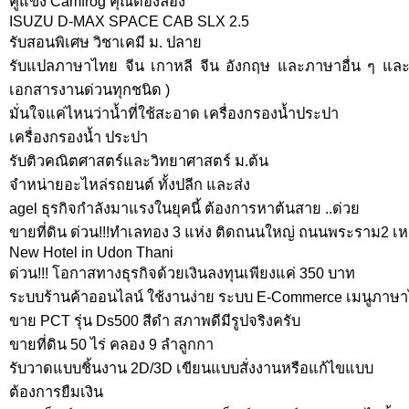
คู่แข่ง Camfrog คุณต้องลอง
ISUZU D-MAX SPACE CAB SLX 2.5
รับสอนพิเศษ วิชาเคมี ม. ปลาย
รับแปลภาษาไทย จีน เกาหลี จีน อังกฤษ และภาษาอื่น ๆ แล
เอกสารงานด่วนทุกชนิด )
มั่นใจแค่ไหนว่าน้ำที่ใช้สะอาด เครื่องกรองน้ำประปา
เครื่องกรองน้ำ ประปา
รับติวคณิตศาสตร์และวิทยาศาสตร์ ม.ต้น
จำหน่ายอะไหล่รถยนต์ ทั้งปลีก และส่ง
agel ธุรกิจกำลังมาแรงในยุคนี้ ต้องการหาต้นสาย ..ด่วย
ขายที่ดิน ด่วน!!!ทำเลทอง 3 แห่ง ติดถนนใหญ่ ถนนพระราม2 เ
New Hotel in Udon Thani
ด่วน!!! โอกาสทางธุรกิจด้วยเงินลงทุนเพียงแค่ 350 บาท
ระบบร้านค้าออนไลน์ ใช้งานง่าย ระบบ E-Commerce เมนูภาษาไท
ขาย PCT รุ่น Ds500 สีดำ สภาพดีมีรูปจริงครับ
ขายที่ดิน 50 ไร่ คลอง 9 ลำลูกกา
รับวาดแบบชิ้นงาน 2D/3D เขียนแบบสั่งงานหรือแก้ไขแบบ
ต้องการยืมเงิน