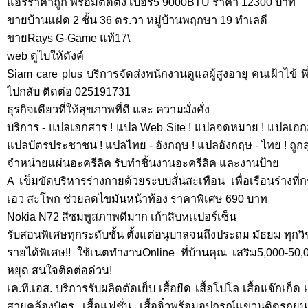
แอร์ราคาถูก พร้อมติดตั้ง เบอร์5 9000BTU ราคา 12300 บาท
ขายบ้านแฝด 2 ชั้น 36 ตร.วา หมู่บ้านพฤกษา 19 ทำเลดี
ขายRays G-Game แท้17\
web ดูไบให้ตังค์
Siam care plus บริการจัดส่งพนักงานดูแลผู้สูงอายุ คนเฝ้าไข้ พี
ไปกลับ ติดต่อ 025191731
ธุรกิจเดียวที่ให้สุขภาพที่ดี และ ความมั่งคั่ง
บริการ - แปลเอกสาร ! แปล Web Site ! แปลจดหมาย ! แปลเอก
แปลบัตรประชาชน ! แปลไทย - อังกฤษ ! แปลอังกฤษ - ไทย ! ถู
จำหน่ายแผ่นอะครีลิค รับทำชิ้นงานอะครีลิค และงานป้าย
A เข็มขัดบริหารร่างกายด้วยระบบสั่นสะเทือน เพื่อเรือนร่างที่ก
เอว สะโพก ช่วยลดไขมันหน้าท้อง ราคาพิเศษ 690 บาท
Nokia N72 สีชมพูสภาพดีมาก เก้าสิบหเเปอร์เซ็น
รับสอนพิเศษทุกระดับชั้น ตั้งแต่อนุบาลจนถึงประถม มัธยม ทุกว
รายได้พิเศษ!! ใช้เนตทำงานOnline ที่บ้านคุณ เสริม5,000-50
หยุด สนใจติดต่อด่วน!
เค.ที.เอส. บริการรับผลิตตัดเย็บ เสื้อยืด เสื้อโปโล เสื้อแจ๊กเก็ด
สายคล้องบัตร เสื้อแฟชั่น เสื้อจิ๋วพร้อมอุปกรณ์แขวนติดรถ