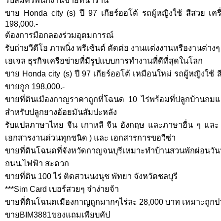
รับสมัครพนักงานขายหน้าร้าน
ขาย Honda city (s) ปี 97 เกียร์ออโต้ รถผู้หญิงใช้ สีสวย เ
198,000.-
ต้องการมือกลองร่วมอุดมการณ์
รับถ่ายวีดีโอ ภาพนิ่ง พรีเซ้นต์ ตัดต่อ งานแต่งงานหรืองานต่างๆ
เอเจล ธุรกิจเครือข่ายที่มีรูปแบบการทำงานที่ดีที่สุดในโลก
ขาย Honda city (s) ปี 97 เกียร์ออโต้ เหมือนใหม่ รถผู้หญิงใช้
ขายถูก 198,000.-
ขายที่ดินเมืองกาญราคาถูกที่โฉนด 10 ไร่พร้อมที่ปลูกบ้านถ
สำหรับปลูกยางอ้อยมันสัมปะหลัง
รับแปลภาษาไทย จีน เกาหลี จีน อังกฤษ และภาษาอื่น ๆ และ
เอกสารงานด่วนทุกชนิด ) และ เอกสารการขอวีซ่า
ขายที่ดินโฉนดที่จังหวัดกาญจนบุรีเหมาะทำบ้านสวนพักผ่อนวัน
ถนน,ไฟฟ้า สะดวก
ขายที่ดิน 100 ไร่ ติดสวนนงนุช พัทยา จังหวัดชลบุรี
***Sim Card เบอร์สวยๆ จำง่ายจ้า
ขายที่ดินโฉนดเมืองกาญถูกมากๆไร่ละ 28,000 บาท เหมาะถูกปา
ขายBIM3881ของแถมเพียบคัป