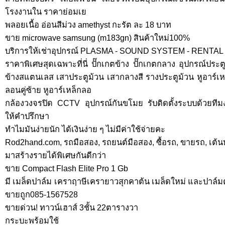
โรงงานใน ราคาย่อมเย
พลอยเนื้อ อ่อนสีม่วง amethyst กะรัต ละ 18 บาท
ขาย microwave samsung (m183gn) สินค้าใหม่100%
บริการให้เช่าอุปกรณ์ PLASMA - SOUND SYSTEM - RENTAL
ราคาพิเศษสุดเฉพาะที่นี่ ปั๊กเกตข้าง ปั๊กเกตกลาง อุปกรณ์ประต
ข้างสแตนเลส เสาประตูม้วน เสากลางสี รางประตูม้วน หูอาร์เหล
ลอนคู่ซ้าย หูอาร์เหล็กลอ
กล้องวงจรปิด CCTV อุปกรณ์กันขโมย รับติดตั้งระบบด้วยท
ให้คำปรึกษา
ทำไมมันง่ายนัก ได้เงินง่าย ๆ ไม่มีค่าใช้จ่ายคะ
Rod2hand.com, รถมือสอง, รถยนต์มือสอง, ซื้อรถ, ขายรถ, เต้นท
มาสร้างรายได้พิเศษกันดีกว่า
ขาย Compact Flash Elite Pro 1 Gb
มี เมล็ดปาล์ม เคราฤาษีเครายาวสุกคาต้น เมล็ดใหม่ และปาล์มต
ขายถูก085-1567528
ขายด่วน! ทาวน์เฮาส์ 3ชั้น 22ตารางวา
กระบะพร้อมใช้