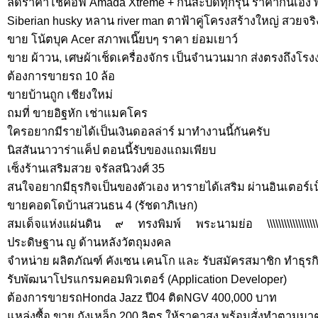
ลดราคาโช้คอัฟ Amada Xtreme + กันสะบัดทุกรุ่น ราคากันเอง พี
Siberian husky หลาน river man ตาฟ้าคู่โครงสร้างใหญ่ สวยจริ
ขาย โน้ตบุค Acer สภาพเนี๊ยบๆ ราคา ย่อมเยาว์
ขาย ผ้าวน, เศษผ้าเช็ดเครื่องจักร เป็นจำนวนมาก ส่งตรงถึงโร
ต้องการขายรถ 10 ล้อ
ขายบ้านถูก เชียงใหม่
ถมที่ ขายอิฐหัก เช่าแมคโคร
ใครอยากมีรายได้เป็นเงินดอลล่าร์ มาทำงานนี้กันครับ
นิสสันนาวาร่าแค็ป ตอนนี้รับของแถมเพียบ
เซ็งร้านเสริมสวย จรัลสนิวงศ์ 35
สนใจอยากมีธุรกิจเป็นของตัวเอง หารายได้เสริม ผ่านอินเตอร์เน
ขายคอดโดบ้านสวนธน 4 (รัชดาภิเษก)
สมเด็จแห่งแผ่นดิน ๙ ทรงพิมพ์ พระนามย่อ \\\\\\\\\\\\\\\\\\\\\\\\\\\\\\\
ประดิษฐาน ญ ด้านหลังวัตถุมงคล
จำหน่าย ผลิตภัณฑ์ คังเซน เคนโก และ รับสมัครสมาชิก ทำธุรก
รับพัฒนาโปรแกรมคอมพิวเตอร์ (Application Developer)
ต้องการขายรถHonda Jazz ปี04 ติดNGV 400,000 บาท
แหล่งซื้อ ขาย ถังเหล็ก 200 ลิตร ให้ราคาสูง พร้อมสั่งทำตา