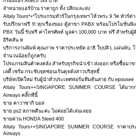
กรองแอร์ Artech 5xx บาท
จำหน่ายแอร์บ้าน ราคาถูก ทั้ง ปลีกและส่ง
Altaly Tours*+*โปรแกรมทัวร์ในกรุงเทพฯ ไห้วพระ 9 วัด ทัวร์ต
รับปรึกษาฟรี !!! ทุกเรื่องของ ตู้สาขา PABX พร้อมโปรโมชั่นพิ
PBX วันนี้ รับฟรี ค่าโทรศัพท์ มูลค่า 100,000 บาท ฟรี สำหรับผู้ติ
อิริคสัน ห
บริการงานพิมพ์ คุณภาพ ราคาประหยัด อาธิ ใบปลิว, แผ่นพับ, โ
จำนวนน้อยก็ถูกครับ
โปรแกรมสินค้าคงคลัง สำหรับธุรกิจนำเข้า ส่งออก หรือซื้อมา
เลดี้ เซรั่ม กระชับจุดซ่อนเร้นดุจดังสาวบริสุทธิ์
บริษัทเปิดใหม่ รับผู้นําทั่วประเทศฟอร์มทีมต้นสาย กับ epousee
Altaly Tours++SINGAPORE SUMMER COURSE ได้มากก่วา
Airways คลิ๊กที่นี้
ขาย คาวาซากิ บอส
ขาย ps2 สภาพดีนะค่ะ ไม่ค่อยได้เล่นเลยย
ขายด่วน HONDA Steed 400
Altaly Tours++SINGAPORE SUMMER COURSE ราคาประห
Airways