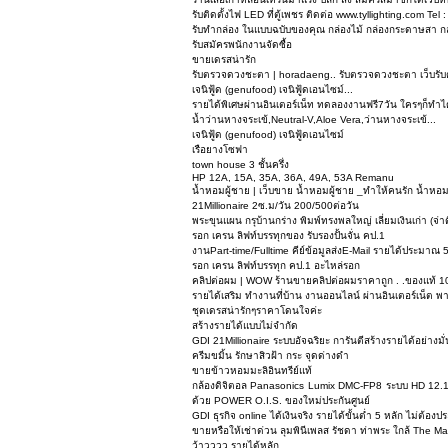
รับติดตั้งไฟ LED ที่ตู้เพชร ติดต่อ www.tyllighting.com Tel
รับทำกล่อง ในแบบฉบับของคุณ กล่องไม้ กล่องกระดาษสา ก
รับสมัครพนักงานจัดซื้อ
ขายเดรสน่ารัก
รับตรวจดวงชะตา | horadaeng.. รับตรวจดวงชะตา เว็บรับ
เจนิฟู้ด (genufood) เจนิฟู้ดเอนไซม์...
รายได้พิเศษผ่านอินเตอร์เน็ท ทดลองงานฟรี7วัน ใครๆก็ทำไ
น้ำว่านหางจระเข้,Neutral-V,Aloe Vera,ว่านหางจระเข้...
เจนิฟู้ด (genufood) เจนิฟู้ดเอนไซม์
เรือยางโซฟา
town house 3 ชั้นครึ่ง
HP 12A, 15A, 35A, 36A, 49A, 53A Remanu
น้ำหอมผู้ชาย | เว็บขาย น้ำหอมผู้ชาย _ทำให้คนรัก น้ำหอมผ
21Millionaire 2ซ.ม/วัน 200/500ต่อวัน
พระขุนแผน กรุบ้านกร่าง พิมพ์ทรงพลใหญ่ เลี่ยมเงินเก่า (จ่าด
รอก เครน ลิฟท์บรรทุกของ รับรองปั้นจั่น คป.1
งานPart-time/Fulltime คีย์ข้อมูลส่งE-Mail รายได้ประมาณ 
รอก เครน ลิฟท์บรรทุก คป.1 อะไหล่รอก
คลิปต่อผม | WOW ร้านขายคลิปต่อผมราคาถูก . .ของแท้ 1
รายได้เสริม ทำงานที่บ้าน งานออนไลน์ ผ่านอินเตอร์เน็ต พา
ชุดเดรสน่ารักๆราคาโดนใจค่ะ
สร้างรายได้แบบไม่จำกัด
GDI 21Millionaire ระบบอัจฉริยะ การันตีสร้างรายได้อย่างม
ครีมขมิ้น รักษาสิวฝ้า กระ จุดด่างดำ
ขายข้าวหอมมะลิอินทรีย์แท้
กล้องดิจิตอล Panasonics Lumix DMC-FP8 ระบบ HD 12.1 
ด้วย POWER O.I.S. ของใหม่ประกันศูนย์
GDI ธุรกิจ online ได้เงินจริง รายได้ขั้นต่ำ 5 หลัก ไม่ต้อง
ขายหรือให้เช่าด่วน ลุมพินีเพลส รัชดา ท่าพระ ใกล้ The Ma
ว้าวววว รายได้หลัก