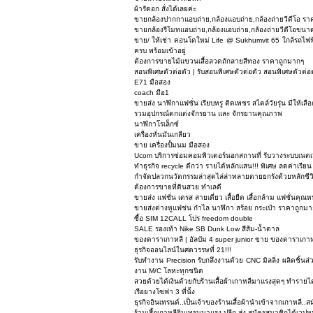
ผ้ารัดอก สั่งได้เลยค่ะ
ขายกล้องปากกาแอบถ่าย,กล้องแอบถ่าย,กล้องถ่ายวีดีโอ รา
ขายกล้องรีโมทแอบถ่าย,กล้องแอบถ่าย,กล้องถ่ายวีดีโอขน
ขาย/ ให้เช่า คอนโดใหม่ Life @ Sukhumvit 65 ใกล้รถไฟฟ้าB
ครบ พร้อมเข้าอยู่
ต้องการขายไม้แขวนเสื้อลวดถักลายสีทอง ราคาถูกมากๆ
สอนพิเศษตัวต่อตัว | รับสอนพิเศษตัวต่อตัว สอนพิเศษตัวต่อ
E71 มือสอง
coach มือ1
ขายส่ง นาฬิกาแฟชั่น เรียบหรู ติดเพชร สไตล์วัยรุ่น มีให้เลือ
รวมอุปกรณ์ตกแต่งจักรยาน และ จักรยานคุณภาพ
นาฬิกาโรเล็กซ์
เครื่องหั่นมันเกลียว
ขาย เครื่องปั้มนม มือสอง
Ucom บริการซ่อมคอมพิวเตอร์นอกสถานที่ รับวางระบบเนตเวิ
ทำธุรกิจ recycle ดีกว่า รายได้หลักแสน!!! พิเศษ ลดค่าเรียน เ
กำจัดปลวกนวัตกรรมล่าสุดไล่ล่าทลายตายยกรังด้วยหลักชีว
ต้องการขายที่ดินสวย ทำเลดี
ขายส่ง แฟชั่น เดรส สายเดี่ยว เสื้อยืด เสื้อกล้าม แฟชั่นคุณห
ขายส่งต่างหูแฟ่ช่น กำไล นาฬิกา สร้อย กระเป๋า ราคาถูกมาก
ซื้อ SIM 12CALL โปร freedom double
SALE รองเท้า Nike SB Dunk Low สีส้ม-น้ำตาล
ของดาราเกาหลี | อัลบัม 4 super junior ขาย ของดาราเกาหล
ธุรกิจออนไลน์ในศตวรรษที่ 21!!!
รับทำงาน Precision รับกลึงงานด้วย CNC มิลลิ่ง ผลิตชิ้นส
งาน M/C โลหะทุกชนิด
สวยด้วยได้เงินด้วยกับร้านเสื้อผ้าเกาหลีมาแรงสุดๆ ทำรายไ
เรือยางโซฟา 3 ที่นั้ง
ธุรกิจอินเทรนด์..เป็นเจ้าของร้านเสื้อผ้านำเข้าจากเกาหลี..สม
ร้านเสื้อเกาหลีอินเทรนมาแรง ปลีก ส่ง สมัครสมาชิกได้เวปหน้า