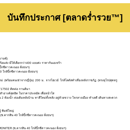
บันทึกประกาศ [ตลาดร่ำรวย™]
วานซ์)
ร้อมส่ง มีให้เลือกกว่า400 แบบค่ะ ราคากันเองจร้า
ิ้กซีดาวคะนอง ฝั่งธนฯ)
 ใกล้บิ้กซีดาวคะนอง ฝั่งธนฯ)
ม่ (พร้อมคนเช่าจากญี่ปุ่น) 200 ม. จากไฮเวย์ ใกล้โลตัสคำเที่ยงหลังราชภัฏ (ทรงยุโรปสุดหรู
0717502 ติดต่อ กานติมา
งสำอางค์สุดฮิต ในราคาประหยัด เพื่อหน้าใส
2 ห้องน้ำ ต่อเติมหลังบ้าน ทาสีใหม่ทั้งหลัง อยู่ห้วยขวาง ใจกลางเมือง ทำเลดี เดินทางสะดวก
 พิมพ์ใหญ่
ซ.ตากสิน 40 ใกล้บิ้กซีดาวคะนอง ฝั่งธนฯ)
MONITER (ซ.ตากสิน 40 ใกล้บิ้กซีดาวคะนอง ฝั่งธนฯ)