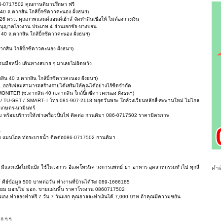
 086-0717502 คุณกานติมาปรึกษา ฟรี
40 ถ.ตากสิน ใกล้บิ้กซีดาวคะนอง ฝั่งธนฯ)
่ 26 ตรว. คุณภาพแลนด์แอนด์เฮ้าส์ จัดทำสินเชื่อให้ ไม่ต้องวางเงิน
บอนุญาตโรงงาน ประเภท 4 ย่านเอกชัย-บางบอน
40 ถ.ตากสิน ใกล้บิ้กซีดาวคะนอง ฝั่งธนฯ)
กสิน ใกล้บิ้กซีดาวคะนอง ฝั่งธนฯ)
มือหนึ่ง เดินทางสบาย ๆ มาเลยไม่ผิดหวัง
น 40 ถ.ตากสิน ใกล้บิ้กซีดาวคะนอง ฝั่งธนฯ)
น..ออริเฟลมสามารถสร้างรายได้เสริมให้คุณได้อย่างไร้ขีดจำกัด
MONITER (ซ.ตากสิน 40 ถ.ตากสิน ใกล้บิ้กซีดาวคะนอง ฝั่งธนฯ)
/ TU-GET / SMART- I โทร.081-907-2118 หยุดวันพระ ใกล้วงเวียนหลักสี่-สะพานใหม่ ไม่ไกล
 เกษตร-นวมินทร์
็ม พร้อมบริการให้เช่าเครื่อวปั่นไฟ ติดต่อ กานติมา 086-0717502 ราคามิตรภาพ
a
ัก แมนโฮล ท่อระบายน้ำ ติดต่อ086-0717502 กานติมา
บ มีและแป้งไม่มีแป้ง ใช้ในวงการ อีเลคโทรนิค วงการแพทย์ ยา อาหาร อุตสาหกรรมทั่วไป ทุกสี
คำค
์ คีย์ข้อมูล 500 บาทต่อวัน ทำงานที่บ้านได้Tel 089-1666185
หลี่ยม มอก/ไม่ มอก. ขายแผ่นพื้น ราคาโรงงาน 0860717502
ัวเอง ทำลองทำฟรี 7 วัน 7 วันแรก คุณอาจจะทำเงินได้ 7,000 บาท ถ้าคุณมีความขยัน
ก ๆ ๆ