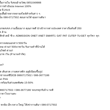
ง รื้อภายใน รับขนย้ายวัสดุ 0851049988
ยการทำเงินบน Internet 100%
พ ปี 2515
วมเสื้อผ้าหลากหลายสไตล์สำหรับสาว ๆ
าเข็ม 086-0717502 สอบถามได้ คุณกานติมา
้ เกรดAAA งานเนี้ยบมาก คุณภาพดี นำเข้าจากต่างประเทศ ราคาเริ่มต้นที่ 350
4 ล้าน
ฟิสิกส์ เคมี ชีวะ ADMISSION ONET ANET SMART1 GAT PAT CUTEP TU-GET ทุกวิชา ทุก
มล ตรวจสอบเอกสาร 500/วัน
time ด่วน!! 500บาท/วัน รับงานทำที่บ้านได้
บไซด์ ด่วน!!
 บาท /วัน (จำนวนจำกัด)
ot?
 เส้นลวด งานพลาสติก อลูมิเนียมขึ้นรูป
ให่เช่ารถเจซีบีJCB 0860717502 / 086-3677186
an Pink
 พร้อมรับส่วนลดพิเศษ 15-50%
0860717502 / 086-3677186 รถบรรทุกรับจ้าง รถสี
ยง ราคาโรงงานคะ
ะ
ยบ หกล้อ เล็ก-กลาง-ใหญ่ ให้เช่ากานติมา 086-0717502