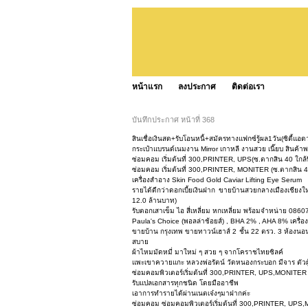
หน้าแรก
ลงประกาศ
ติดต่อเรา
บันทึกประกาศ หน้าที่ 368
สินเชื่อเงินสด+รับโอนหนี้+สมัครทางแฟกซ์รู้ผล1วัน(ซิตี้แอด
กระเป๋าแบรนด์เนมงาน Mirror เกาหลี งานสวย เนี๊ยบ สินค้าพ
ซ่อมคอม เริ่มต้นที่ 300,PRINTER, UPS(ซ.ตากสิน 40 ใกล้บ
ซ่อมคอม เริ่มต้นที่ 300,PRINTER, MONITER (ซ.ตากสิน 40
เครื่องสำอาง Skin Food Gold Caviar Lifting Eye Serum
รายได้ดีกว่าดอกเบี้ยเงินฝาก ขายบ้านสวยกลางเมืองเชียงให
12.0 ล้านบาท)
รับตอกเสาเข็ม ไอ สี่เหลี่ยม หกเหลี่ยม พร้อมจำหน่าย 086
Paula's Choice (พอลล่าช้อยส์) , BHA 2% , AHA 8% เครื่อ
ขายบ้าน กรุงเทพ ขายทาวน์เฮาส์ 2 ชั้น 22 ตรว. 3 ห้องนอน 
สบาย
ผ้าไหมมัดหมี่ มาใหม่ ๆ สวย ๆ จากโคราชไทยซิลค์
แพะเขาควายแกะ หลวงพ่อรัตน์ วัดหนองกระบอก มีจาร ตัวผู้
ซ่อมคอมพิวเตอร์เริ่มต้นที่ 300,PRINTER, UPS,MONITER (
รับแปลเอกสารทุกชนิด โดยมืออาชีพ
เอาการทำรายได้ผ่านเนตเจ๋งๆมาฝากค่ะ
ซ่อมคอม ซ่อมคอมพิวเตอร์เริ่มต้นที่ 300,PRINTER, UPS,