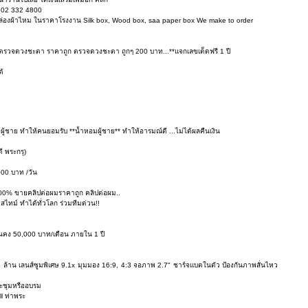
 : 02 332 4800
ล่องผ้าไหม ในราคาโรงงาน Silk box, Wood box, saa paper box We make to order
ตรวจดวงชะตา ราคาถูก ตรวจดวงชะตา ถูกๆ 200 บาท...**แจกเลขเด็ดฟรี 1 ปี
ด้
ู้ชาย ทำให้คนยอมรับ **น้ำหอมผู้ชาย** ทำให้อารมณ์ดี ...ไม่ได้ผลคืนเงิน
ี พระกรุ)
500 บาท /วัน
00% ขายคลิปต่อผมราคาถูก คลิปต่อผม..
สไทม์ ทำได้ทั่วโลก ร่วมทีมด่วน!!
ั่นคง 50,000 บาท/เดือน ภายใน 1 ปี
ล้าน เลนส์ซูมพิเศษ 9.1x มุมมอง 16:9, 4:3 จอภาพ 2.7" ชาร์จแบตในตัว ป้องกันภาพสั่นไหว
ประชุมหรืออบรม
ll ท่าพระ