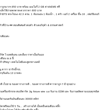
คาถูกมากๆ 950 บาท พร้อม เมมโมรี่ 2 GB ค่าส่งEMS ฟรี
าดเล็กใช้ง่ายพกพาสะดวกราคา 800 บาท
TS พระโขนง 42.3 ตรม. 1 ห้องนอน 1 ห้องน้ำ , 1 ครัว แอร์ 2 เครื่อง ชั้น 16 , เฟอร์นิเจอร์
ตัวที่บ้าน ## สอนพิเศษตัวต่อตัว ติวเตอร์จุฬา & ธรรมศาสตร์
กเพียบค่ะ
ร์ค ไวเลสส์แลน และอื่นๆ ราคาเป็นกันเอง
ดือน เม.ย นี้
ิถี ปรัชญา เทคโนโลยีและสูตรทางเคมี
นู ดารา น่ารักมั๊กๆๆ
ๆเริ่มต้น 13 บาทค่ะ
ี เว็บขาย ของดาราเกาหลี .. ของดาราเกาหลี # ราคาถูก !! มี ทุกอย่าง
่วนเครื่องจักรกล สแปร์พาร์ท Jig fixture wire cut รับงาน EDM และ รับงานผลิตตามแบบทุกชนิด
ด้ผ่านเนตรับเงินเดือนละ 30000 คลิก!
ัครฟรีลองใช้ 5 วัน... .สร้างรายได้ เป็นหมื่นต่อเดือน คลิ๊ก
ร้านไปเลย ได้เงินเสริมเพิ่มอีก คลิ๊ก