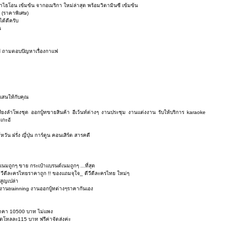
าไธโอน เข้มข้น จากอเมริกา ใหม่ล่าสุด พร้อมวิตามินซี เข้มข้น
 (ราคาพิเศษ)
้ดีครับ
น
กาแฟ ถามตอบปัญหาเรื่องกาแฟ
แสนให้กับคุณ
ียงลำโพงชุด ออกบู้ทขายสินค้า อีเว้นท์ต่างๆ งานประชุม งานแต่งงาน รับให้บริการ karaoke
เกะอั
หวัน ฝรั่ง ญี่ปุ่น การ์ตูน คอนเสิร์ต สารคดี
เนมถูกๆ ขาย กระเป๋าแบรนด์เนมถูกๆ ...ที่สุด
 ดีวีดีละครไทยราคาถูก !! ของแถมจุใจ_ ดีวีดีละครไทย ใหม่ๆ
สูญเปล่า
งานtrainning งานออกบู้ทต่างๆราคากันเอง
 ราคา 10500 บาท ไม่แพง
ุดโหลละ115 บาท ฟรีค่าจัดส่งค่ะ