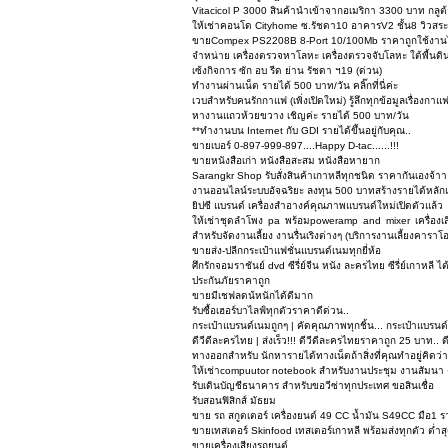
Vitacicol P 3000 สินค้านำเข้าจากอเมริกา 3300 บาท กลูต้
ให้เช่าคอนโด Cityhome ซ.รัชดา10 อาคารV2 ชั้น8 วิวสระ
ขายCompex PS2208B 8-Port 10/100Mb ราคาถูกใช้งานได
จำหน่าย เครื่องตรวจหาโลหะ เครื่องตรวจจับโลหะ ใต้พื้นดิ
เซ้งกิจการ ซัก อบ รีด ย่าน รัชดา ฯ19 (ด่วน)
ทำงานผ่านเน็ต รายได้ 500 บาท/วัน คลิ๊กที่นี่ค่ะ
เวบสำหรับคนรักกาแฟ (เพิ่งเปิดใหม่) รู้ลึกทุกข้อมูลเรื่อง
หางานแถวห้วยขวาง เชิญค่ะ รายได้ 500 บาท/วัน
**ทำงานบน Internet กับ GDI รายได้ขึ้นอยู่กับคุณ..
ขายเบอร์ 0-897-999-897....Happy D-tac......!!!
ขายหนังสือเก่า หนังสือสะสม หนังสือหายาก
Sarangkr Shop รับสั่งสินค้าเกาหลีทุกชนิด ราคากันเองจ้าา
งานออนไลน์ระบบอัจฉริยะ ลงทุน 500 บาทสร้างรายได้หลัก
ยิปซี แบรนด์ เครื่องสำอางค์คุณภาพแบรนด์ใหม่เปิดตัวแล้ว
ให้เช่าชุดลำโพง pa พร้อมpoweramp and mixer เครื่องเส
สำหรับจัดงานเลี้ยง งานรื่นเริงต่างๆ (บริการงานเลี้ยงคาราโอ
ขายส่ง-ปลีกกระเป๋าแฟชั่นแบรนด์เนมทุกยี่ห้อ
ศึกรักจอมราชันย์ dvd ซีรี่ย์จีน หนัง ละครไทย ซีรี่ย์เกาหลี ไต้
ประกันภัยราคาถูก
ขายมีเชฟลดน้หนักได้ดีมาก
รับซื้อเฮอร์บาไลฟ์ทุกตัวราคาดีด่วน..
กระเป๋าแบรนด์เนมถูกๆ | คัดคุณภาพทุกชิ้น... กระเป๋าแบรนด์
ดีวีดีละครไทย | ส่งเร็ว!!! ดีวีดีละครไทยราคาถูก 25 บาท..
ทางออกสำหรับ นักหารายได้ทางเน็ตถ้าสิ่งที่คุณทำอยู่คิดว่า
ให้เช่าcompuutor notebook สำหรับงานประชุม งานสัมนา 
รับเดินบัญชีธนาคาร สำหรับขอวีซ่าทุกประเทศ ขอสินเชื่อ
รับสอนฟิสิกส์ มัธยม
ขาย รถ สกูตเตอร์ เครื่องยนต์ 49 CC น้ำมัน S49CC มือ1
ขายเทสเตอร์ Skinfood เทสเตอร์เกาหลี พร้อมส่งทุกตัว ต่ำส
ขายเครื่องเสียงรถยนต์