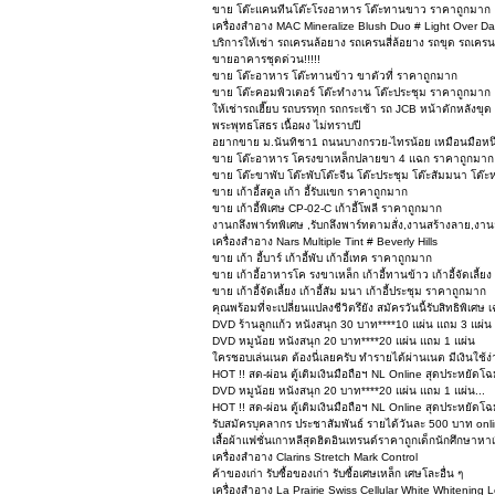
ขาย โต๊ะแคนทีนโต๊ะโรงอาหาร โต๊ะทานขาว ราคาถูกมาก
เครื่องสำอาง MAC Mineralize Blush Duo # Light Over Da
บริการให้เช่า รถเครนล้อยาง รถเครนสี่ล้อยาง รถขุด รถเ
ขายอาคารชุดด่วน!!!!!
ขาย โต๊ะอาหาร โต๊ะทานข้าว ขาตัวที่ ราคาถูกมาก
ขาย โต๊ะคอมพิวเตอร์ โต๊ะทำงาน โต๊ะประชุม ราคาถูกมาก
ให้เช่ารถเฮี๊ยบ รถบรรทุก รถกระเช้า รถ JCB หน้าตักหลัง
พระพุทธโสธร เนื้อผง ไม่ทราบปี
อยากขาย ม.นันทิชา1 ถนนบางกรวย-ไทรน้อย เหมือนมือหนึ่ง 
ขาย โต๊ะอาหาร โครงขาเหล็กปลายขา 4 แฉก ราคาถูกมาก
ขาย โต๊ะขาพับ โต๊ะพับโต๊ะจีน โต๊ะประชุม โต๊ะสัมมนา โต
ขาย เก้าอี้สตูล เก้า อี้รับแขก ราคาถูกมาก
ขาย เก้าอี้พิเศษ CP-02-C เก้าอี้โพลี ราคาถูกมาก
งานกลึงพาร์ทพิเศษ ,รับกลึงพาร์ทตามสั่ง,งานสร้างลาย,งานส
เครื่องสำอาง Nars Multiple Tint # Beverly Hills
ขาย เก้า อี้บาร์ เก้าอี้พับ เก้าอี้เทค ราคาถูกมาก
ขาย เก้าอี้อาหารโค รงขาเหล็ก เก้าอี้ทานข้าว เก้าอี้จัดเลี้
ขาย เก้าอี้จัดเลี้ยง เก้าอี้สัม มนา เก้าอี้ประชุม ราคาถูกมาก
คุณพร้อมที่จะเปลี่ยนแปลงชีวิตรึยัง สมัครวันนี้รับสิทธิพิเศษ
DVD ร้านลูกแก้ว หนังสนุก 30 บาท****10 แผ่น แถม 3 แผ่น
DVD หมูน้อย หนังสนุก 20 บาท****20 แผ่น แถม 1 แผ่น
ใครชอบเล่นเนต ต้องนี่เลยครับ ทำรายได้ผ่านเนต มีเงินใช้ง่
HOT !! สด-ผ่อน ตู้เติมเงินมือถือฯ NL Online สุดประหยัดโฉ
DVD หมูน้อย หนังสนุก 20 บาท****20 แผ่น แถม 1 แผ่น...
HOT !! สด-ผ่อน ตู้เติมเงินมือถือฯ NL Online สุดประหยัดโฉ
รับสมัครบุคลากร ประชาสัมพันธ์ รายได้วันละ 500 บาท onl
เสื้อผ้าแฟชั่นเกาหลีสุดฮิตอินเทรนด์ราคาถูกเด็กนักศึกษา
เครื่องสำอาง Clarins Stretch Mark Control
ค้าของเก่า รับซื้อของเก่า รับซื้อเศษเหล็ก เศษโละอื่น ๆ
เครื่องสำอาง La Prairie Swiss Cellular White Whitening L