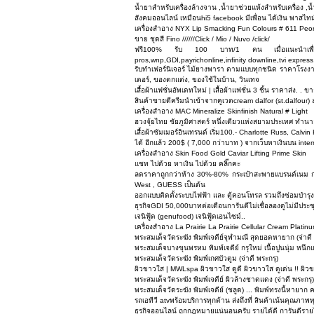
น้ำยาสำหรับเครื่องล้างจาน ,น้ำยาช่วยแห้งสำหรับเครื่อง
สังคมออนไลน์ เหมือนhi5 facebook มีเพื่อน ได้เงิน พาสไทม
เครื่องสำอาง NYX Lip Smacking Fun Colours # 611 Peo
ขาย ชุดสี Fino //////Click / Mio / Nuvo /click/
ฟรี100% รับ 100 บาท/1 คน เมื่อแนะนำเพื่อนสมั
pros,wnp,GDI,payrichonline,infinity downline,tvi express
รับทำเฟอร์นิเจอร์ ไม้ยางพารา ตามแบบทุกชนิด ราคาโรงงาน โต๊ะไ
เตอร์, ของตกแต่ง, ของใช้ในบ้าน, วินเทจ
เสื้อผ้าแฟชั่นอัพเดทใหม่ | เสื้อผ้าแฟชั่น 3 ชิ้น ราคาส่ง. . 
สินค้าขายดีครีมนำเข้าจากคูเวตcream dalfor (st.dalfour
เครื่องสำอาง MAC Mineralize Skinfinish Natural # Light
ฮวงจุ้ยไทย ชัยภูมิศาสตร์ หนึ่งเดียวแห่งสยามประเทศ ทำนาย เ
เสื้อผ้าซัมเมอร์อินเทรนด์ เริ่ม100.- Charlotte Russ, Calv
ได้ อีกแล้ว 200$ ( 7,000 กว่าบาท ) จากเว็บหาเงินบน inte
เครื่องสำอาง Skin Food Gold Caviar Lifting Prime Skin
แชท ไปด้วย หาเงิน ไปด้วย คลิ๊กคะ
ลดราคาถูกกว่าห้าง 30%-80% กระเป๋าสะพายแบรนด์เนม กระ
West , GUESS เป็นต้น
ออกแบบติดตั้งระบบไฟฟ้า และ ตู้คอนโทรล รวมถึงซ่อมบำรุง 
ธุรกิจGDI 50,000บาทต่อเดือนการันตีไม่เชื่อลองดูไม่มีประ
เจนิฟู้ด (genufood) เจนิฟู้ดเอนไซม์..
เครื่องสำอาง La Prairie La Prairie Cellular Cream Platin
พระสมเด็จวัดระฆัง พิมพ์เจดีย์จุฬามณี สุดยอดหายาก (จ่าดี 
พระสมเด็จบางขุนพรหม พิมพ์เจดีย์ กรุใหม่ เนื้อปูนนุ่ม หนึกแก
พระสมเด็จวัดระฆัง พิมพ์เกศบัวตูม (จ่าดี พระกรุ)
ผิวขาวใส | MWLspa ผิวขาวใส ดูดี ผิวขาวใส ดูเด่น !! ผิว
พระสมเด็จวัดระฆัง พิมพ์เจดีย์ ผิวล้างชาดแดง (จ่าดี พระกรุ)
พระสมเด็จวัดระฆัง พิมพ์เจดีย์ (ชลูด) ... พิมพ์ทรงนี้หายาก คร
รถเอทีวี atvพร้อมบริการทุกด้าน ส่งถึงที่ สินค้าเน้นคุณภ
ธุรกิจออนไลน์ ถูกกฎหมายแน่นอนครับ รายได้ดี การันตีรายได