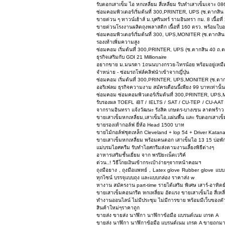
รับตอกเสาเข็ม ไอ หกเหลี่ยม สี่เหลี่ยม รับทำเสาเข็มเจาะ
ซ่อมคอมพิวเตอร์เริ่มต้นที่ 300,PRINTER, UPS (ซ.ตากสิน 
ขายด่วน ๆ ทาวน์เฮ้าส์ ม.บุศรินทร์ รามอินทรา กม. 8 เนื้อที
ขายด่วนโรงงานผลิตถุงพลาสติก เนื้อที่ 160 ตรว. พร้อมใ
ซ่อมคอมพิวเตอร์เริ่มต้นที่ 300, UPS,MONITER (ซ.ตากสิน 
รองเท้าเพิ่มความสูง
ซ่อมคอม เริ่มต้นที่ 300,PRINTER, UPS (ซ.ตากสิน 40 ถ.ตา
ธุรกิจเสริมกับ GDI 21 Millionaire
อยากขาย ม.มนรดา 1ถนนบางกรวย-ไทรน้อย พร้อมอยู่เหมือน
จำหน่าย - ซ่อมรถโฟล์คลิฟนำเข้าจากญี่ปุ่น
ซ่อมคอม เริ่มต้นที่ 300,PRINTER, UPS,MONITER (ซ.ตากสิ
ออริเฟลม ธุรกิจความงาม สมัครเดือนนี้เพียง 99 บาทเท่านั้
ซ่อมคอม ซ่อมคอมพิวเตอร์เริ่มต้นที่ 300,PRINTER, UPS,
รับรองผล TOEFL iBT / IELTS / SAT / CU-TEP / CU-AAT 
จากรามอินทรา แจ้งวัฒนะ รังสิค เกษตร-บางเขน ลาดพร้าว
ขายเสาเข็มหกเหลี่ยม,เสาเข็มไอ,แผ่นพื้น และ รับตอกเสาเข
ขายรองเท้ากอล์ฟ ยี่ห้อ Head 1500 บาท
ขายไม้กอล์ฟชุดเหล็ก Cleveland + lop 54 + Driver Katan
ขายเสาเข็มหกเหลี่ยม พร้อมคนตอก เสาเข็มไอ 13 15 บ่อพ
แม่บรมไอศครีม รับทำไอศกรีมส่งตามงานเลี้ยงพิธีต่างๆ
อาหารเสริมชั้นเยี่ยม จาก พรปิยะเน็ตเวริค์
ด่วน..! วิธีโกยเงินเข้ากระเป๋าง่ายๆจากหน้าคอมฯ
ถุงมือยาง , ถุงมือแพทย์ , Latex glove Rubber glove แบ
ทุกไซน์ บรรจุแบบถุง และแบบกล่อง ราคาส่ง w
หางาน สมัครงาน part-time รายได้เสริม พิเศษ เสาร์-อาทิตย
ขายเสาเข็มคอนกรีต หกเหลี่ยม อัดแรง ขายเสาเข็มไอ สี่เ
ทำงานออนไลน์ ไม่มีประชุม ไม่มีการขาย พร้อมมีเว็บของต
สินค้าใหม่ๆราคาถูก
ขายส่ง ขายส่ง นาฬิกา นาฬิกาข้อมือ แบรนด์เนม เกรด A
ขายส่ง นาฬิกา นาฬิกาข้อมือ แบรนด์เนม เกรด A ขายถูกมา