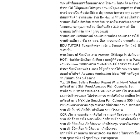
รับทุบ่ตึกรื้อถอนฟรี รื้อถอนอาคาร โรงงาน โกดัง โครงสร้า
ทำรายได้ ให้คุณแบบ ไม่หยุดหย่อน แม้คุณจะหยุดทำ!! ด้ว
พระร่วงรางปืน พิมพ์เจดีย์จม ปลุกเสกบนวัดพระธาตุดอยสุเท
อัพเดทสินค้า ชมก่อนค่ะ ร้าน By Hathai ร้านค้าออนไลน์ร
ขายเสาเข็มไอ สี่เหลี่ยม หกเหลี่ยม ราคาโรงงานรับตอกเส
โคมตะแกรง คุณภาพเยี่ยม เริ่มต้นเพียง 310 บาทเท่านั้น
ขายเมมโมรี่การ์ด ราคาถูก(ของแท้)
ขายกระเป๋าแฟชั่นเกาหลี กระเป๋าแบรนด์ดัง กระเป๋าดาราใช
ขายบ้านเดี่ยว 2 ชั้น 65 ตรว. สี่แยกสวนสมเด็จ ปากเกร็ด 2.
EDU TUTORS รับสอนพิเศษตามบ้าน อังกฤษ คณิต วิทย์ 
ระดับชั้น
หจก.จินะวงค์ รับสมัคร งาน Parttime คีย์ข้อมูล รับ-ส่งอีเ
HOT!! รับสมัครนักเรียน นักศึกษา และผู้ที่ต้องการ งาน Part
งาน Parttime 500บาท/วัน รับ-ส่งอีเมล คีย์เอกสาร อัพเดทเว็
ด่วน!! รับสมัครคนส่ง E-mail ให้ลูกค้า รายได้ประมาณ 500
สอนทำเว็บไซต์ Advance Application (สอน PHP ระดับสูง)
รายได้เสริมถ้าคุณต้องการ
Top 10 Best Sellers Product Report What New? What H
เครื่องสำอาง Skin Food Avocado Rich Cosmetic Set
หัวฉีดลม เป่าทำความสะอาด ท่อ แท่ง งานสายไฟ สายเคเบิ้ล
CCR รับจ้างขนของ ให้เช่ารถเครน หกล้อรับจ้าง รถเฮี๊ยบ 
เครื่องสำอาง NYX Lip Smacking Fun Colours # 550 Indi
เรียนสนทนาภาษาอังกฤษกับอาจารย์เจ้าของภาษา รับรองผล
ขาย เก้าอี้บ าร์ เก้าอี้พับ เก้าอี้เทค ราคาโรงงาน
CCR บริการ รถหกล้อ หกล้อรับจ้าง รถยนต์มือสองรถหกล้อ 
ขาย เก้าอี้อาหารโครงขาเหล็ก เก้าอี้ทานข้าว เก้าอี้จัดเลี้
ขาย เก้าอี้จัดเลี้ยง เก้าอี้สัมมนา เก้าอี้ประชุม ราคาโรงงานค
ขาย เก้าอี้จัดเลี้ยง ก้าอี้สัมมนา เก้าอี้ประชุม
บริการให้เช่ารถเครน ขนาด16-50 ตัน ติดต่อ ให้เช่ารถเฮี๊
ขาย ชุดเคาน์เตอร์ ชุดเข้ามุม ราคาถูกมาก