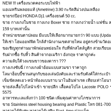
NEW !!! เครื่องนวดคอระบบไฟฟ้า
แอเมทรินพลอยแท้ (Ametrine) 3.90 กะรัตสีม่วงปนเหลือง
ขายรถป๊อป HONDA Dj1 เครื่องยนต์ 50 cc.
ขาย กางเกงในชาย กางเกง Boxer ชาย กางเกงว่ายน้ำ แฟชั่น ล
159 บาทเท่านั้น
จำหน่ายขนตาปลอม มีแบบให้เลือกมากมายกว่า 90 แบบ (Upda
ให้เช่า โฮมออฟฟิต ใกล้สำนักงานเขตสายไหม อยู่ตรงข้ามวัดออ
ขอเชิญทุกท่านมาพักผ่อนหย่อนใจ กับที่พักสไตล์บูติก สวยเรียบ
รับฝากซื้อ รับหิ้ว สินค้าจากอเมริกา อังกฤษ ราคาถูกค่ะ
ความลับใต้วงแขนขาวของดารา ???
กางเกงซับฉี่ / กางเกงผ้าอ้อมแบบสวมขา ราคาถูก
โลมาฮ็อบบี้ชวนสนุกกับของเล่นบังคับและร่วมรับตังค์ใส่กระเป๋า
เข็มขัดลดเอว-หน้าท้องแบนราบ นาโนอินฟาเรด เทียบเท่าโอนามิ
ขายส่งเสื้อโปโลนำเข้า ขายปลีก เสื้อคอโปโล Lacoste POLO 
5575
อาหารทะเลแห้งกว่า 100 ชนิด เพิ่มคุณค่าทางโภชนาการ
ขาย Stainless steel housing bearing and Plastic โทร 081-70
หารายได้พิเศษ หารายได้เสริม Past -time ผ่านเน็ต