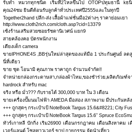
รับทำ หมวกทุกชนิด เริ่มที่2โหลขึ้นไป OTOPปทุมธานี k
คุณ24ชม ยินดีต้อนรับลูกค้าทั่วประเทศปี2555และในทุกปี
Together2hand ปลีก-ส่ง เสื้อผ้าแฟชั่นมือ2ต่างๆ ราคาย่อมเยา
http://www.cloth2rich.com/cloth.asp?cid=13379
เซ้งร้านเสริมสวยซอยรัชดานิเวศน์ แยก9
สายคล้องคอ บัตรพนักงาน
เตียงเด็ก camera
ขายIPHONE4S ,BBรุ่นใหม่ล่าสุดของแท้มือ 1 ประกันศูนย์ ลดสู
นี่ที่เดียว
ขาย ชุด โอนามิ คุณภาพ ราคาถูก จำนวนจำกัด!!
จำหน่ายกล่องกระดาษสา,กล่องผ้าไหม,ของชำร่วย,ผลิตภัณฑ์จ
hardrock สำหรับ mac
จริง หรือ มั่ว??? กับรายได้ 300,000 บาท ใน 3 เดือน
ขายเครื่องปั๊มนมไฟฟ้า AMEDA มือสอง สภาพงาม มีประกันหล
+++ ถูกสุดๆ กระเป๋าเป้ NoteBook Targus 15.6&#8221; City Fu
+++ ถูกสุดๆ กระเป๋าเป้ NoteBook Targus 15.6" Spruce EcoSm
ทัวร์เกาหลี ปักกิ่ง เริม26900 เดือนกรกฎาคม เดือนสิงหาคม 
เวอร์แลนด์ โซลทาวเวอร์ ขาปู กายกรรม จัดนำเที่ยว