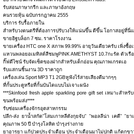
รับสอนภาษากรีก และภาษาอังกฤษ
คนรวยหุ้น ฉบับกรกฎาคม 2555
บริการ รับรื้อภายใน
สำหรับวงดนตรีที่ต้องการปรับวงให้แน่นขึ้น ดีขึ้น โอกาสอยู่ที่นี่แ
ขายอิฐบล็อก 7 ซม. ราคาโรงงาน
ขายเครื่อง HTC one X สภาพ 99.99% อายุวันเดียวครับ เพิ่งซื้อเม
แหวนพลอยอเมทิสต์สีชมพูPINK AMETHYST 10.7กะรัต ตัวเรือ
กิ๊ฟดีไซน์ รับจัดเซ็ตของฝากสำหรับเด็กอ่อน คุณภาพเกรดเอ
รับแสกนชิ้นงาน 3D ราคาถูก
เครื่องเล่น Sport MP3 T1 2GBหูฟังไร้สายเสียงดีมากๆๆ
ที่กั้นประตูหรือที่กั้นบันไดแบบไม่เจาะผนัง
***Skinfood fresh apple sparkling pore gift set เหมาะสำหร
ขนพร้อมส่ง****
รับซ่อมเครื่องจักรอุตสาหกรรม
ปลีก-ส่ง ยาน้ำสกัด"โสมเกาหลีตังกุยจับ" "พอลลีน่า เคดี" "ย
คุณภาพ 50 ปี บำรุงโลหิต บำรุงร่างกาย
ยาอารยา แก้ปวดประจำเดือน ประจำเดือนมาไม่ปกติ แก้ตกขาว 