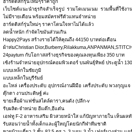
ฮาร์ดดิสก์รุ่นใหม่ๆราคาถูก
เว็บไซต์แนะนำธุรกิจสำเร็จรูป รวมโดเมนเนม รวมพื้นที่ใช้งาน
ไม่มีรายเดือน พร้อมสมัครฟรีตัวแทนจำหน่าย
ฮาร์ดดิสก์รุ่นใหม่ๆ ราคาโดนใจหาไม่ได้แล้ว
ลดน้ำหนัก กำจัดไขมันส่วนเกิน
Happy2Pays สร้างรายได้ให้คุณถึง 44150 บาทต่อเดือน
ผ้าห่มChristian Dior,Burberry,Rilakkuma,ANPANMAN,STI
24payturn กับโอกาสสร้างธุรกิจของคุณลงทุนเพียง 350 บาท
เซ้งร้านจำหน่ายอุปกรณ์คอมพิวเตอร์ บนพันธุ์ทิพย์ ประตูน้ำ 130,0
แบบเหล็กในชัยภูมิ
แบบเหล็กในบุรีรัมย์
อะไหล่ เครื่องประดับ อุปกรณ์งานฝีมือ เครื่งประดับ พวงกุญแจ 
ตุ๊กตา งานประดิษฐ์ ค่ะ
ขายเสื้อผ้าแฟชั่นสไตล์ดารา,คนดัง (ปลีก-v
รับผลิด-จำหน่าย อีแต๊ก,อีแต๋น
เอฟทู F-2 อาหารเสริม ผิวสวยหน้าใส แก้ปัญหาภายใน เห็นผลท
รับสอนว่ายน้ำทั้งเด็กและผู้ใหญ่โดยนักกีฬาทีมชาติ
ขายบ้านเดี่ยว 2 ชั้น 82.5 ตร.ว. 3 นอน 3 น้ำ เฟอร์บางส่วน แอร์ 