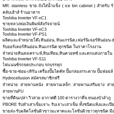
MR. stainless ขาย ถังใส่น้ำแข็ง ( ice bin cabinet ) สำหรั
คลับเฮ้าส์ ร้านอาหาร
Toshiba Inverter VF-nC1
ขายหลวงพ่อเงินพิมพ์สังกัจจายน์
Toshiba Inverter VF-nC3
Toshiba Inverter VF-PS1
ผลิตและจำหน่ายโต๊ะหินอ่อน, หินแกรนิต,เฟอร์นิเจอร์หินอ่อน d
รับออร์เดอร์หินอ่อน หินแกรนิต ทุกชนิด ในราคาโรงงาน
จำหน่ายหินสงเคราะห์,หินเทียม,หินควอทซ์ และตกแต่งภายใน
Toshiba Inverter VF-S11
ไฟแนนซ์รถจดประกอบ รถบรรทุก
ซื้อ-ขาย-ซ่อม-เทิร์น เครื่องปั๊มไดคัท ปั๊มกล่องกระดาษ ปั๊มฟอย
Hydrocellusion สมัครสมาชิกฟรี
จำหน่าย สายพานหนัง สายพานเหล็ก สายพานเสริมยาง สายพา
สายพานPU
ขายที่ดินเปล่า วิวสวย อากาศดี 100 ตารางวาที่จ.หนองบัวลำภู
PBORE รับทำเสาเข็มเจาะ รับเจาะเสาเข็ม ทั้งชนิดแห้งและเปี
ขายส่ง-รับผลิตโลชั่นผิวขาวมะหาดและโลชั่นผิวขาวทุกชนิด มี