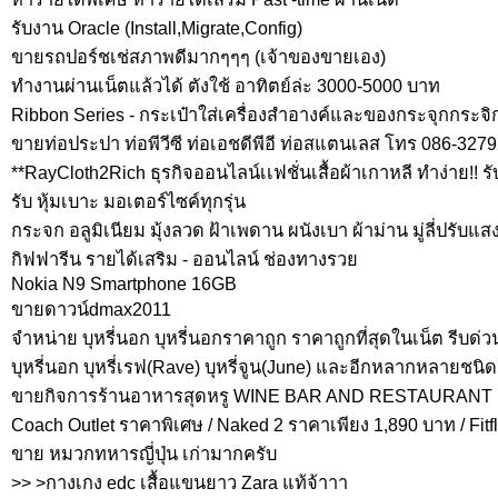
รับงาน Oracle (Install,Migrate,Config)
ขายรถปอร์ชเช่สภาพดีมากๆๆๆ (เจ้าของขายเอง)
ทำงานผ่านเน็ตแล้วได้ ตังใช้ อาทิตย์ล่ะ 3000-5000 บาท
Ribbon Series - กระเป๋าใส่เครื่องสำอางค์และของกระจุกกระจ
ขายท่อประปา ท่อพีวีซี ท่อเอชดีพีอี ท่อสแตนเลส โทร 086-327
**RayCloth2Rich ธุรกิจออนไลน์เเฟชั่นเสื้อผ้าเกาหลี ทำง่าย!! รับ
รับ หุ้มเบาะ มอเตอร์ไซค์ทุกรุ่น
กระจก อลูมิเนียม มุ้งลวด ฝ้าเพดาน ผนังเบา ผ้าม่าน มู่ลี่ปรับแส
กิฟฟารีน รายได้เสริม - ออนไลน์ ช่องทางรวย
Nokia N9 Smartphone 16GB
ขายดาวน์dmax2011
จำหน่าย บุหรี่นอก บุหรี่นอกราคาถูก ราคาถูกที่สุดในเน็ต รีบด่วน
บุหรี่นอก บุหรี่เรฟ(Rave) บุหรี่จูน(June) และอีกหลากหลายชน
ขายกิจการร้านอาหารสุดหรู WINE BAR AND RESTAURANT 
Coach Outlet ราคาพิเศษ / Naked 2 ราคาเพียง 1,890 บาท / Fitf
ขาย หมวกทหารญี่ปุ่น เก่ามากครับ
>> >กางเกง edc เสื้อแขนยาว Zara แท้จ้าาา