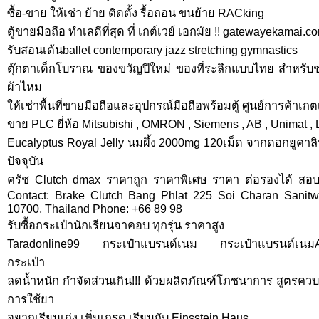
ซื้อ-ขาย ให้เช่า ย้าย ติดตั้ง รื้อถอน ขนย้าย RACking
ตู้ขายมือถือ ทำเลดีที่สุด ที่ เกต์เวย์ เอกมัย !! gatewayekamai.c
รับสอนเต้นballet contemporary jazz stretching gymnastics
ตุ๊กตาเด็กโบราณ ของขวัญปีใหม่ ของที่ระลึกแบบไทย สำหรับช
ผ้าไหม
ให้เช่าพื้นที่ขายมือถือและอุปกรณ์มือถือพร้อมตู้ ศูนย์การค้าเกต
ขาย PLC ยี่ห้อ Mitsubishi , OMRON , Siemens , AB , Unimat , L
Eucalyptus Royal Jelly นมผึ้ง 2000mg 120เม็ด จากดอกยูคาลิ
ปัจจุบัน
ครัช Clutch dmax ราคาถูก ราคาพิเศษ ราคา ต่อรองได้ สอ
Contact: Brake Clutch Bang Phlat 225 Soi Charan Sanit
10700, Thailand Phone: +66 89 98
รับซื้อกระเป๋านักเรียนจาคอบ ทุกรุ่น ราคาสูง
Taradonline99 กระเป๋าแบรนด์เนม กระเป๋าแบรนด์เนมAA
กระเป๋า
ลดน้ำหนัก กำจัดส่วนเกิน!!! ด้วยผลิตภัณฑ์โภชนาการ สูตรควบค
การใช้ยา
อยากเรียนเก่ง เพิ่มเกรด เรียนกับ Einsstein Haus.