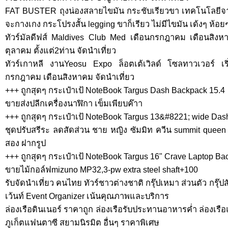
FAT BUSTER ถุงน่องสลายไขมัน กระชับเรียวขา เทคโนโลยีจาก
จะกางเกง กระโปรงสั้น legging ขาก็เรียว ไม่มีไขมัน เด้งๆ ห้อย
ทัวร์มัลดีฟส์ Maldives Club Med เดือนกรกฎาคม เดือนสิง
ตุลาคม ตั้งแต่2ท่าน จัดนำเที่ยว
ทัวร์เกาหลี งานYeosu Expo ล็อตเต้เวิลด์ โซลทาวเวอร์ เร
กรกฎาคม เดือนสิงหาคม จัดนำเที่ยว
+++ ถูกสุดๆ กระเป๋าเป้ NoteBook Targus Dash Backpack 15.4
ขายส่งปลีกเครื่องนาฬิกา เข็มเพียบค๊าา
+++ ถูกสุดๆ กระเป๋าเป้ NoteBook Targus 13&#8221; wide Da
ชุดปรับสรีระ ลดสัดส่วน ชาย หญิง ซัมมิท ควีน summit quee
สอง ฝากรูป
+++ ถูกสุดๆ กระเป๋าเป้ NoteBook Targus 16" Crave Laptop Ba
ขายไม้กอล์ฟmizuno MP32,3-pw extra steel shaft+100
รับจัดนำเที่ยว คนไทย ทัวร์ชาวต่างชาติ กรุ๊ปเหมา ส่วนตัว กรุ๊ป
เว้นท์ Event Organizer เน้นคุณภาพและบริการ
ล่องเรือดินเนอร์ ราคาถูก ล่องเรือรับประทานอาหารค่ำ ล่องเรื
ภูเก็ตแฟนตาซี สยามนิรมิต อื่นๆ ราคาพิเศษ