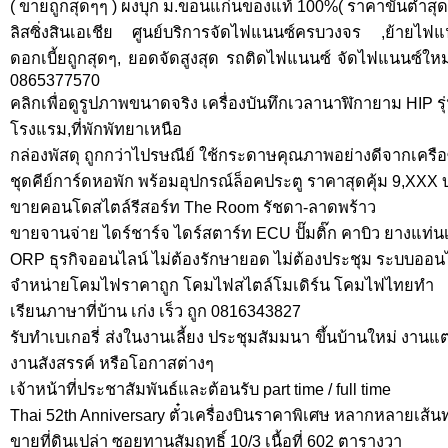
( ขายถูกสุดๆๆ ) ผงบุก ม.ขอนแก่นของแท้ 100%( ราคาขั้นตํ่าสุด
ลิสซิ่งสินเอเชีย ศูนย์บริการจัดไฟแนนซ์ครบวงจร ,ย้ายไฟ
ดอกเบี้ยถูกสุดๆ, ยอดจัดสูงสุด รถติดไฟแนนซ์ จัดไฟแนนซ์ใหม่
0865377570
คลิกเพื่อดูรูปภาพขนาดจริง เครื่องบันทึกเวลานาฬิกายาม HIP ร
โรงแรม,ที่พักพัทยาเหนือ
กล่องพัสดุ ถูกกว่าไปรษณีย์ ใช้กระดาษคุณภาพอย่างดีจากเครื
ชุดคีย์การ์ดหอพัก พร้อมอุปกรณ์ล็อคประตู ราคาสุดคุ้ม 9,XXX
ขายคอนโดสไตล์รีสอร์ท The Room รัชดา-ลาดพร้าว
ขายจานจ่าย ไดร์ชาร์จ ไดร์สตาร์ท ECU ปั๊มติ๊ก คาบิว ยางแท่นเ
ORP ธุรกิจออนไลน์ ไม่ต้องรักษายอด ไม่ต้องประชุม ระบบออน
จำหน่ายโคมไฟราคาถูก โคมไฟสไตล์โมเดิร์น โคมไฟไทยทำ
เรียนภาษาที่บ้าน เก่ง เร็ว ถูก 0816343827
รับทำเบเกอรี่ ส่งในงานเลี้ยง ประชุมสัมมนา ขึ้นบ้านใหม่ งา
งานสังสรรค์ หรือโอกาสต่างๆ
เจ้าหน้าที่ประชาสัมพันธ์และต้อนรับ part time / full time
Thai 52th Anniversary ตั๋วเครื่องบินราคาพิเศษ หลากหลายเส
ขายที่ดินเปล่า ซอยทานสัมฤทธิ์ 10/3 เนื้อที่ 602 ตารางวา