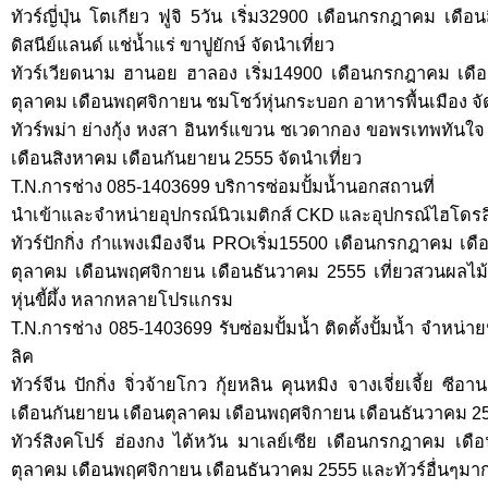
ทัวร์ญี่ปุ่น โตเกียว ฟูจิ 5วัน เริ่ม32900 เดือนกรกฎาคม เดือ
ดิสนีย์แลนด์ แช่น้ำแร่ ขาปูยักษ์ จัดนำเที่ยว
ทัวร์เวียดนาม ฮานอย ฮาลอง เริ่ม14900 เดือนกรกฎาคม เดื
ตุลาคม เดือนพฤศจิกายน ชมโชว์หุ่นกระบอก อาหารพื้นเมือง จั
ทัวร์พม่า ย่างกุ้ง หงสา อินทร์แขวน ชเวดากอง ขอพรเทพทันใจ
เดือนสิงหาคม เดือนกันยายน 2555 จัดนำเที่ยว
T.N.การช่าง 085-1403699 บริการซ่อมปั้มน้ำนอกสถานที่
นำเข้าและจำหน่ายอุปกรณ์นิวเมติกส์ CKD และอุปกรณ์ไฮโดรล
ทัวร์ปักกิ่ง กำแพงเมืองจีน PROเริ่ม15500 เดือนกรกฎาคม เด
ตุลาคม เดือนพฤศจิกายน เดือนธันวาคม 2555 เที่ยวสวนผลไม้ 
หุ่นขี้ผึ้ง หลากหลายโปรแกรม
T.N.การช่าง 085-1403699 รับซ่อมปั้มน้ำ ติดตั้งปั้มน้ำ จำหน่าย
ลิค
ทัวร์จีน ปักกิ่ง จิ่วจ้ายโกว กุ้ยหลิน คุนหมิง จางเจี่ยเจี้ย 
เดือนกันยายน เดือนตุลาคม เดือนพฤศจิกายน เดือนธันวาคม 25
ทัวร์สิงคโปร์ ฮ่องกง ไต้หวัน มาเลย์เซีย เดือนกรกฎาคม เด
ตุลาคม เดือนพฤศจิกายน เดือนธันวาคม 2555 และทัวร์อื่นๆมาก