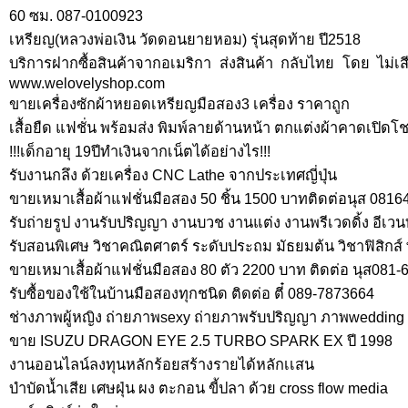
60 ซม. 087-0100923
เหรียญ(หลวงพ่อเงิน วัดดอนยายหอม) รุ่นสุดท้าย ปี2518
บริการฝากซื้อสินค้าจากอเมริกา ส่งสินค้า กลับไทย โดย ไม่เส
www.welovelyshop.com
ขายเครื่องซักผ้าหยอดเหรียญมือสอง3 เครื่อง ราคาถูก
เสื้อยืด แฟชั่น พร้อมส่ง พิมพ์ลายด้านหน้า ตกแต่งผ้าคาดเปิดโช
!!!เด็กอายุ 19ปีทำเงินจากเน็ตได้อย่างไร!!!
รับงานกลึง ด้วยเครื่อง CNC Lathe จากประเทศญี่ปุ่น
ขายเหมาเสื้อผ้าแฟชั่นมือสอง 50 ชิ้น 1500 บาทติดต่อนุส 081
รับถ่ายรูป งานรับปริญญา งานบวช งานแต่ง งานพรีเวดดิ้ง อีเวน
รับสอนพิเศษ วิชาคณิตศาตร์ ระดับประถม มัธยมต้น วิชาฟิสิกส์ 
ขายเหมาเสื้อผ้าแฟชั่นมือสอง 80 ตัว 2200 บาท ติดต่อ นุส081
รับซื้อของใช้ในบ้านมือสองทุกชนิด ติดต่อ ตี๋ 089-7873664
ช่างภาพผู้หญิง ถ่ายภาพsexy ถ่ายภาพรับปริญญา ภาพwedding
ขาย ISUZU DRAGON EYE 2.5 TURBO SPARK EX ปี 1998
งานออนไลน์ลงทุนหลักร้อยสร้างรายได้หลักเเสน
บำบัดน้ำเสีย เศษฝุ่น ผง ตะกอน ขี้ปลา ด้วย cross flow media