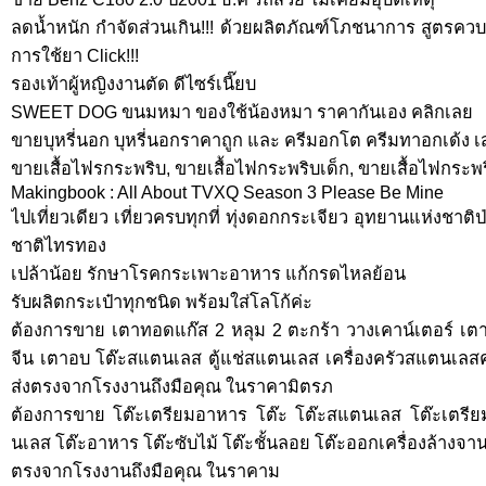
ลดน้ำหนัก กำจัดส่วนเกิน!!! ด้วยผลิตภัณฑ์โภชนาการ สูตรควบค
การใช้ยา Click!!!
รองเท้าผู้หญิงงานตัด ดีไซร์เนี๊ยบ
SWEET DOG ขนมหมา ของใช้น้องหมา ราคากันเอง คลิกเลย
ขายบุหรี่นอก บุหรี่นอกราคาถูก และ ครีมอกโต ครีมทาอกเด้ง เสริ
ขายเสื้อไฟรกระพริบ, ขายเสื้อไฟกระพริบเด็ก, ขายเสื้อไฟกระพร
Makingbook : All About TVXQ Season 3 Please Be Mine
ไปเที่ยวเดียว เที่ยวครบทุกที่ ทุ่งดอกกระเจียว อุทยานแห่งชาต
ชาติไทรทอง
เปล้าน้อย รักษาโรคกระเพาะอาหาร แก้กรดไหลย้อน
รับผลิตกระเป๋าทุกชนิด พร้อมใส่โลโก้ค่ะ
ต้องการขาย เตาทอดแก๊ส 2 หลุม 2 ตะกร้า วางเคาน์เตอร์ เ
จีน เตาอบ โต๊ะสแตนเลส ตู้แช่สแตนเลส เครื่องครัวสแตนเลสค
ส่งตรงจากโรงงานถึงมือคุณ ในราคามิตรภ
ต้องการขาย โต๊ะเตรียมอาหาร โต๊ะ โต๊ะสแตนเลส โต๊ะเตรีย
นเลส โต๊ะอาหาร โต๊ะซับไม้ โต๊ะชั้นลอย โต๊ะออกเครื่องล้างจาน 
ตรงจากโรงงานถึงมือคุณ ในราคาม