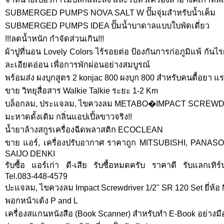
SUBMERGED PUMPS NOVA SALT W ปั๊มจุ่มสำหรับน้ำเค็ม
SUBMERGED PUMPS IDEA ปั๊มน้ำบาดาลแบบใบพัดเดี่ยว
!!!ลดน้ำหนัก กำจัดส่วนเกิน!!!
ผ้าปูที่นอน Lovely Colors ไร้รอยต่อ ป้องกันการก่อภูมิแพ้ กันไร
ละเอียดอ่อน เพื่อการพักผ่อนอย่างสมบูรณ์
พร้อมส่ง ผงบุกสูตร 2 konjac 800 ผงบุก 800 สำหรับคนดื้อยา แร
ขาย วิทยุสื่อสาร Walkie Talkie ระยะ 1-2 Km
บล็อกลม, ประแจลม, ไขควงลม METABO�IMPACT SCREWDR
มะหาดดั้งเดิม กลิ่นแอปเปิ้ลขาวจริง!!
น้ำยาล้างสกูรเครื่องฉีดพลาสติก ECOCLEAN
ขาย แอร์, เครื่องปรับอากาศ ราคาถูก MITSUBISHI, PANA
SAIJO DENKI
รับซื้อ แอร์เก่า ดี-เสีย รับซื้อหมดครับ ราคาดี รับแลกเทิร์น
Tel.083-448-4579
ปะแจลม, ไขควงลม Impact Screwdriver 1/2" SR 120 Set ยี่ห
พอกหน้าเด้ง P and L
เครื่องสแกนหนังสือ (Book Scanner) สำหรับทำ E-Book อย่างม