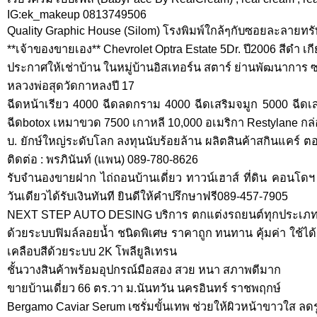
IG:ek_makeup 0813749506
Quality Graphic House (Silom) โรงพิมพ์ใกล้ๆกับซอยละลายทรั
**เจ้าของขายเอง** Chevrolet Optra Estate 5Dr. ปี2006 สีดำ เกี
ประกาศให้เช่าบ้าน ในหมู่บ้านอิสเทอร์น สตาร์ ย่านพัฒนาการ ซ
หลวงพ่อสุดวัดกาหลงปี 17
ฉีดหน้าเรียว 4000 ฉีดลดกราม 4000 ฉีดเสริมจมูก 5000 ฉีดเ
ฉีดbotox เหมาขวด 7500 เกาหลี 10,000 อเมริกา Restylane กล
บ. ยักษ์ใหญ่ระดับโลก ลงทุนนับร้อยล้าน ผลิตสินค้าสกินแคร์ 
ติดต่อ : พรภินันท์ (แพน) 089-780-8626
รับจำนองขายฝาก ไถ่ถอนบ้านเดี่ยว ทาวน์เฮาส์ ที่ดิน คอนโดฯ
วันเดียวได้รับเงินทันที ยินดีให้คำปรึกษาฟรี089-457-7905
NEXT STEP AUTO DESING บริการ ตกแต่งรถยนต์ทุกประเภท 
ด้วยระบบฟิมล์ลอยน้ำ ชนิดพิเศษ ราคาถูก ทนทาน คุ้มค่า ใช้ไ
เคลือบสีด้วยระบบ 2K โพลียูลิเทรน
ชั้นวางสินค้าพร้อมอุปกรณ์มือสอง สวย หนา สภาพดีมาก
ขายบ้านเดี่ยว 66 ตร.วา ม.นันทวัน นครอินทร์ ราชพฤกษ์
Bergamo Caviar Serum เซรั่มขั้นเทพ ช่วยให้ผิวหน้าขาวใส ลดร