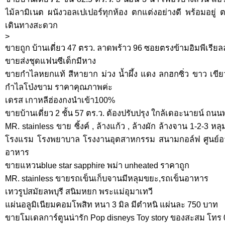
ไม้ลามิเนต ผนังวอลเปเปอร์ทุกห้อง ตกแต่งอย่างดี พร้อมอยู่
เดินทางสะดวก
>
ขายถูก บ้านเดี่ยว 47 ตรว. ลาดพร้าว 96 ซอยตรงข้ามอิมพีเรีย
ขายส่งชุดแฟนซีเด็กมีหาง
ขายกำไลหยกแท้ สีหายาก ม่วง น้ำผึ้ง แดง ลกฮกซิ่ว ขาว เขี
กำไลโป่งขาม ราคาคุณภาพค่ะ
เดรส เกาหลีฮ่องกงนำเข้า100%
ขายบ้านเดี่ยว 2 ชั้น 57 ตร.ว. ต้องปรับปรุง ใกล้เดอะนายน์ 
MR. stainless ขาย ซิ้งค์ , ล้างแก้ว , ล้างผัก ล้างจาน 1-2-3 หล
โรงแรม โรงพยาบาล โรงงานอุตสาหกรรม สนามกอล์ฟ ศูนย์อาห
อาหาร
ขายแหวนblue star sapphire พม่า unheated ราคาถูก
MR. stainless ขายรถเข็นเก็บจานมีหลุมขยะ,รถเข็นอาหาร
เทวรูปสมัยลพบุรี สนิมหยก พระแม่อุมาเทวี
แผ่นอลูมิเนียมคอมโพสิท หนา 3 มิล มีตำหนิ แผ่นละ 750 บาท
ขายโมเดลการ์ตูนน่ารัก Pop disneys Toy story ของสะสม โทร