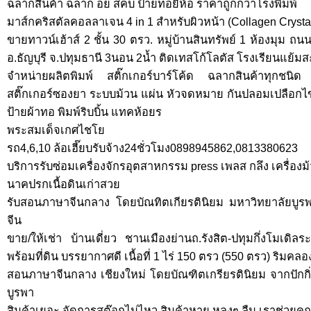
ฉลากสินค้า ฉลาก อย สคบ ป้ายทอยี่ห้อ ราคาถูกกว่าโรงพิมพ์
มาส์กคริสตัลคอลลาเจน 4 in 1 สำหรับผิวหน้า (Collagen Crysta
ขายทาวน์เฮ้าส์ 2 ชั้น 30 ตรว. หมู่บ้านสินทรัพย์ 1 ห้องมุม 
อ.ธัญบุรี จ.ปทุมธานี 3นอน 2น้ำ ติดเทสโก้โลตัส โรงเรียนแย้
จำหน่ายผลิตพิมพ์ สติ๊กเกอร์บาร์โค้ด ฉลากสินค้าทุกชนิด
สติ๊กเกอร์ซองยา ระบบม้วน แผ่น หัวจดหมาย กันปลอมเปลือกไข
ป้ายผ้าทอ พิมพ์ริบบิ้น แทคห้อยร
พระสมเด็จเกศไชโย
รถ4,6,10 ล้อเฮี๊ยบรับจ้าง24ชั่วโมง0898945862,0813380623
บริการรับซ่อมเครื่องจักรอุตสาหกรรม press เพลส กลึง เครื่องม้ว
นาคปรกเนื้อดินเก่าสวย
รับสอนภาษาจีนกลาง โดยบัณทิตเกียรตินิยม มหาวิทยาลัยบูร
จีน
ขาย/ให้เช่า บ้านเดี่ยว ชานเมืองย่านถ.รังสิต-ปทุมกึ่งโมเดิล
พร้อมที่ดิน บรรยากาศดี เนื้อที่ 1 ไร่ 150 ตรว (550 ตรว) ริมคล
สอนภาษาจีนกลาง เชียงใหม่ โดยบัณฑิตเกรียรตินิยม จากปักกิ
บูรพา
สินค้าเยอะ จัดการสต๊อกไม่ไหว สินค้าหาย หลงๆ ลืม เราช่วยคุณไ