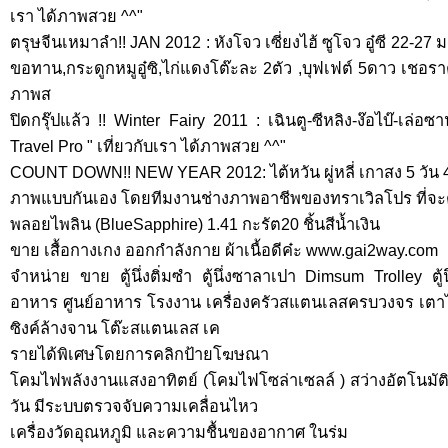
เรา ได้ภาพสวย ^^"
ตรุษจีนเหมาลำ!! JAN 2012 : หังโจว เซี่ยงไฮ้ ซูโจว อู๋ซี 22-27 ม
ขอทาน,กระดูกหมูอู๋ซิ,ไก่แดงโต๊ะละ 2ตัว ,บุฟเฟต์ 5ดาว เชอราตั
ภาพส
ปิดกรุ๊ปแล้ว !! Winter Fairy 2011 : เฉินตู-ซีหลิง-ง๊อไบ๊-เล
Travel Pro " เที่ยวกับเรา ได้ภาพสวย ^^"
COUNT DOWN!! NEW YEAR 2012: ไต้หวัน ผู่หลี่ เกาสง 5 วัน 4 ค
ภาพแบบกันเอง โดยทีมงานช่างภาพอาชีพของทราเวิลโปร ที่จ
พลอยไพลิน (BlueSapphire) 1.41 กะรัต20 ชิ้นสีน้ำเงิน
ขาย เสื้อกางเกง ออกกําลังกาย ผ้าเนื้อดีค๋ะ www.gai2way.com
จำหน่าย ขาย ตู้นึ่งติ่มซำ ตู้นึ่งซาลาเปา Dimsum Trolley ต
อาหาร ศูนย์อาหาร โรงงาน เครื่องครัวสแตนเลสครบวงจร เตาไทย
ซิงค์ล้างจาน โต๊ะสแตนเลส เค
รายได้พิเศษโดยการคลิกป้ายโฆษณา
โคมไฟพลังงานแสงอาทิตย์ (โคมไฟโซล่าเซลล์ ) สว่างอัตโนม
วัน มีระบบตรวจจับความเคลื่อนไหว
เครื่องวัดอุณหภูมิ และความชื้นของอากาศ ในร่ม