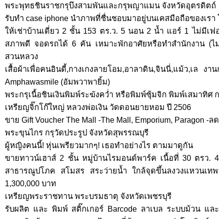
พระพุทธชินราชกรุบึงสามพันและกรุพญาแมน จังหวัดอุตรดิตถ์
รับทำ case iphone นำภาพที่ชื่นชอบมาอยู่บนเคสมือถือของเรา
ให้เช่าบ้านเดี่ยว 2 ชั้น 153 ตร.ว. 5 นอน 2 น้ำ แอร์ 1 ไม่มีเฟอร
สภาพดี จอดรถได้ 6 คัน เหมาะพักอาศัยหรือทำสำนักงาน (ไม่ให
สวนหลวง
เสื้อผ้าเพื่อคนอินดี้,กางเกงลายโอม,อาลาดิน,จินนี่,แม้ว,เล งาน
Amphawasmile (อัมพวาพายิ้ม)
พระกรุเนื้อชินเงินพิมพ์ระฆังคว่ำ หรือพิมพ์ซุ้มจิก พิมพ์เสมาทิศ
เหรียญจิ๊กโก๊ใหญ่ หลวงพ่อเงิน วัดดอนยายหอม ปี 2506
ขาย Gift Voucher The Mall -The Mall, Emporium, Paragon -
พระขุนไกร กรุวัดประรูป จังหวัดสุพรรณบุรี
ผู้หญิงคนนี้! หุ่นเพรียวมากๆ! เธอทำอย่างไร ตามมาดูกัน
ขายทาวน์เฮาส์ 2 ชั้น หมู่บ้านไรมอนด์พาร์ค เนื้อที่ 30 ตรว.
สาธารณูปโภค สโมสร สระว่ายน้ำ ใกล้จุดขึ้นลงวงแหวนเทพ
1,300,000 บาท
เหรียญพระราชทาน พระบรมธาตุ จังหวัดเพชรบุรี
รับผลิต และ พิมพ์ สติ๊กเกอร์ Barcode ลาเบล ระบบม้วน และ