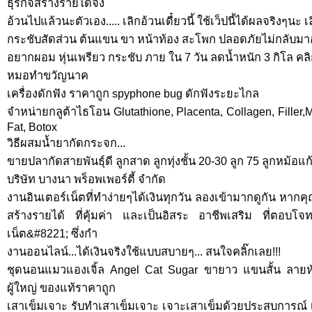
ธุรกิจสร้างรายได้จิง
อ้วนไปแล้วนะตัวเอง..... เลิกอ้วนเดื๋ยวนี้ ใช้เว็ปนี้ได้ผลจริงๆนะ
กระชับสัดส่วน ต้นแขน ขา หน้าท้อง สะโพก ปลอดภัยไม่กลับมา
อยากผอม หุ่นเพรียว กระชับ ภาย ใน 7 วัน ลดน้ำหนัก 3 กิโล คล
หมอทำขวัญนาค
เครื่องดักฟัง ราคาถูก spyphone bug ดักฟังระยะไกล
จำหน่ายกลูต้าไธโอน Glutathione, Placenta, Collagen, Filler
Fat, Botox
วิธีผสมน้ำยากัดกระจก...
ขายปลากัดสายพันธุ์ดี ลูกสาด ลูกทุ่งชั้น 20-30 ลูก 75 ลูกหม้อแก
บริษัท บางนา พร็อพเพอร์ตี้ จำกัด
งานอินเตอร์เน็ตที่ทำง่ายๆได้เงินทุกวัน ลองเข้ามากดูกัน หากค
สร้างรายได้ ที่คุ้มค่า และเป็นอิสระ อาชีพเสริม ที่ตอบโจ
เน็ต&#8221; ซึ่งกำ
งานออนไลน์...ได้เงินจริงใช้แบบสบายๆ... สนใจคลิ๊กเลย!!!
ชุดนอนแมวแองเจิ้ล Angel Cat Sugar ขายาว แขนสั้น ลายหั
ผู้ใหญ่ ของแท้ราคาถูก
เสาเข็มเจาะ รับทำเสาเข็มเจาะ เจาะเสาเข็มด้วยประสบการณ์ 