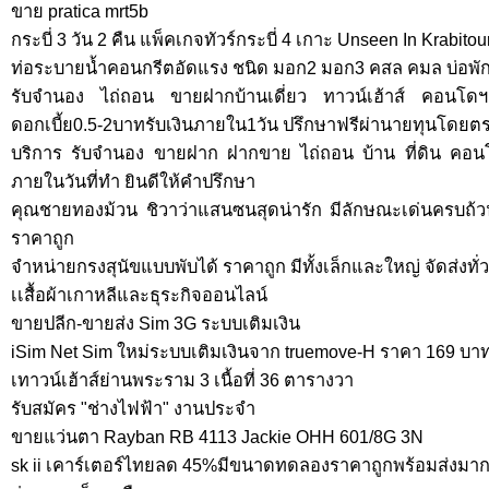
ขาย pratica mrt5b
กระบี่ 3 วัน 2 คืน แพ็คเกจทัวร์กระบี่ 4 เกาะ Unseen In Krabitou
ท่อระบายน้ำคอนกรีตอัดแรง ชนิด มอก2 มอก3 คสล คมล บ่อพัก
รับจำนอง ไถ่ถอน ขายฝากบ้านเดี่ยว ทาวน์เฮ้าส์ คอนโด
ดอกเบี้ย0.5-2บาทรับเงินภายใน1วัน ปรึกษาฟรีผ่านายทุนโดยต
บริการ รับจำนอง ขายฝาก ฝากขาย ไถ่ถอน บ้าน ที่ดิน คอนโด
ภายในวันที่ทำ ยินดีให้คำปรึกษา
คุณชายทองม้วน ชิวาว่าแสนซนสุดน่ารัก มีลักษณะเด่นครบถ้ว
ราคาถูก
จำหน่ายกรงสุนัขแบบพับได้ ราคาถูก มีทั้งเล็กและใหญ่ จัดส่งทั
เเสื้อผ้าเกาหลีและธุระกิจออนไลน์
ขายปลีก-ขายส่ง Sim 3G ระบบเติมเงิน
iSim Net Sim ใหม่ระบบเติมเงินจาก truemove-H ราคา 169 บา
เทาวน์เฮ้าส์ย่านพระราม 3 เนื้อที่ 36 ตารางวา
รับสมัคร "ช่างไฟฟ้า" งานประจำ
ขายแว่นตา Rayban RB 4113 Jackie OHH 601/8G 3N
sk ii เคาร์เตอร์ไทยลด 45%มีขนาดทดลองราคาถูกพร้อมส่งมา