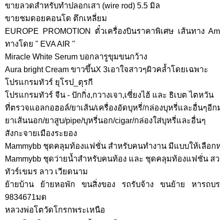
ขายลวดสำหรับทำปลอกเสา (wire rod) 5.5 มิล
ขายชมดอยคอนโด ตึกเหลี่ยม
EUROPE PROMOTION ตั๋วเครื่องบินราคาพิเศษ เส้นทาง Ams
ทางโดย " EVA AIR "
Miracle White Serum บอกลารูขุมขนกว้าง
Aura bright Cream ขาวขึ้นX 3เอาใจสาวๆผิวคล้ำโดยเฉพาะ
โปรแกรมทัวร์ ยุโรป_ตุรกี
โปรแกรมทัวร์ จีน - ปักกิ่ง,กวางเจา,เซี่ยงไฮ้ และ ธิเบต ไตหวัน
ที่ตรวจแอลกอฮอล์/ยาเส้น/เครื่องอัดบุหรี่/กล่องบุหรี่และอื่นๆอ
ยาเส้นนอก/ยาสูบ/pipe/บุหรี่นอก/cigar/กล่องใส่บุหรี่และอื่นๆ
สังกะจายเมืองระยอง
Mammybb ชุดคลุมท้องแฟชั่น สำหรับคนทำงาน มีแบบให้เลือ
Mammybb ชุดว่ายน้ำสำหรับคนท้อง และ ชุดคลุมท้องแฟชั่น สวย
ทัวร์เขมร ลาว เวียดนาม
ย้ายบ้าน ย้ายหอพัก ขนสิ่งของ รถรับจ้าง ขนย้าย หารถบ
9834671มด
หลวงพ่อโตวัดโกรกพระเหนือ