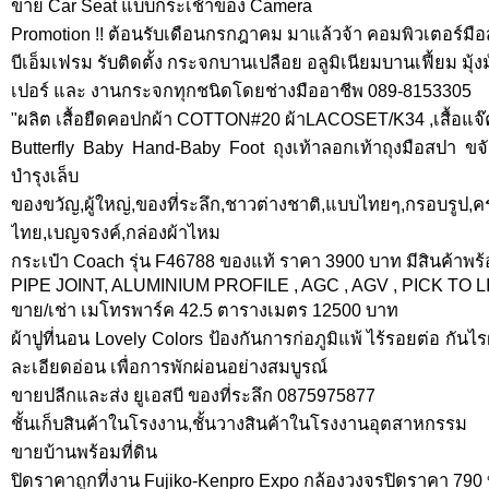
ขาย Car Seat แบบกระเช้าของ Camera
Promotion !! ต้อนรับเดือนกรกฎาคม มาแล้วจ้า คอมพิวเตอร์มื
บีเอ็มเฟรม รับติดตั้ง กระจกบานเปลือย อลูมิเนียมบานเฟี้ยม มุ้ง
เปอร์ และ งานกระจกทุกชนิดโดยช่างมืออาชีพ 089-8153305
"ผลิต เสื้อยืดคอปกผ้า COTTON#20 ผ้าLACOSET/K34 ,เสื้อแจ๊ค
Butterfly Baby Hand-Baby Foot ถุงเท้าลอกเท้าถุงมือสปา ขจัด
บำรุงเล็บ
ของขวัญ,ผู้ใหญ่,ของที่ระลึก,ชาวต่างชาติ,แบบไทยๆ,กรอบรูป,คร
ไทย,เบญจรงค์,กล่องผ้าไหม
กระเป๋า Coach รุ่น F46788 ของแท้ ราคา 3900 บาท มีสินค้าพร้
PIPE JOINT, ALUMINIUM PROFILE , AGC , AGV , PICK TO L
ขาย/เช่า เมโทรพาร์ค 42.5 ตารางเมตร 12500 บาท
ผ้าปูที่นอน Lovely Colors ป้องกันการก่อภูมิแพ้ ไร้รอยต่อ กันไร
ละเอียดอ่อน เพื่อการพักผ่อนอย่างสมบูรณ์
ขายปลีกและส่ง ยูเอสบี ของที่ระลึก 0875975877
ชั้นเก็บสินค้าในโรงงาน,ชั้นวางสินค้าในโรงงานอุตสาหกรรม
ขายบ้านพร้อมที่ดิน
ปิดราคาถูกที่งาน Fujiko-Kenpro Expo กล้องวงจรปิดราคา 790 