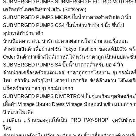
SUBMERGED PUMPS SUBMERGED ElECTRIC MOTORS มอเต
เครื่องทำไอศครีมซอฟเสริฟ (Softserve)
SUBMERGED PUMPS MICRA ปั๊มน้ำบาดาลสำหรับบ่อ 3 นิ้ว
SUBMERGED PUMPS CS4 ปั๊มน้ำสำหรับบ่อ 4 นิ้ว ขึ้นไป
อุปกรณ์ทำผ้าบาติก
บ้านน๊อคดาว สวย น่ารัก สะดวกต่อการโยกย้าย และรื้อถอน
จำหน่ายสินค้าเสื้อผ้าแฟชั่น Tokyo Fashion ของแท้100% พร
Order สินค้านำเข้าสไตล์เกาหลี ไต้หวัน ราคาถูก เป็นแบบแฟช
SUBMERGED PUMPS S4 ปั๊มน้ำบาดาลสำหรับ บ่อ 4 นิ้ว
จำหน่ายเครื่องครัวสแตนเลส ราคาถูกจากโรงงาน อุปกรณ์เคร
ไทย ครัวจีน ครัวยุโรป เตาซุป เตากริล ซิงค์ล้างจาน โต๊ะเตรีย
แร็คคว่ำจาน ฯลฯ อุปกรณ์เบเกอร
SUBMERGED PUMPS DIVERTRON ปั๊มจุ่มพร้อมชุดอัจฉริยะ
เสื้อผ้า Vintage มือสอง Dress Vintage มือสองนำเข้า แบบดา
ลี หมวกไมเคิล
...เปลี่ยน ...ร้านของคุณให้เป็น PRO PAY-SHOP จุดรับชำระค่
ใคร
จำหน่ายเบอร์กาโม่ปลีกและส่ง และรับหิ้วเครื่องสำอางค์เกาหลี