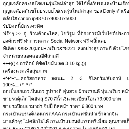
กุญแจล๊อคระบบไซเรนรุ่นใหม่ล่าสุด ใช้ได้ทั้งกับรถและบ้านเรือ
กุญแจล๊อคกันขโมยระบบไซเรนรุ่นใหม่ล่าสุด ของ Donly ตัวเรื
ตลับใส canon ip4870 ix4000 ix5000
รับปิดหนี้บัตรเครดิต
ฟรีๆๆ >> อู่, ร้านค้าอะไหล่, โชว์รูม ที่ต้องการมีเว็บไซต์ปร
องค์กรฟรี ทำการตลาด Social Network ฟรี คลิ๊กเลย
ทีเด็ด ! &#8220;ผอม+เพรียว&#8221; ลงอย่างสุขภาพดี ด้วยโ
จำหน่ายหลอดแอลอีดีสามสี
+++((( 4 อาทิตย์ พิชิตไขมัน ลด 3-10 kg.)))
เครื่องนวดเพื่อสุขภาพ
+*+*+*....คอร์สอาหาร ลดนน. 2 -3 กิโลกรัม/สัปดาห์ บริก
100%....+*+*+*
อกเป็นอกเอวเป็นเอว รูปร่างดี หุ่นสวย ผิวพรรณดี หุ่นเพรียว ห
ขายรถตู้เล็ก ไดฮัทสุ S70 สีน้ำเงิน ทะเบียนโอน 79,000 บาท
ขายรถป๊อบยามาฮ่า ชิปปี้ ดิสหน้า ราคา 6,800 บาท
กระเป๋าแบรนด์เนมเกรดAAA กระเป๋าแฟชั่นนำเข้าจากจีน
มาแล้วๆๆ ไม่คลิกไม่ได้ กระเป๋าแบรนด์เกรดพรีเมี่ยม คุณภาพเก
ขาย Benz C180 2.0 ปี2001 ธ.ค รถสวย ไม่เคยมีอุบัติเหตุ