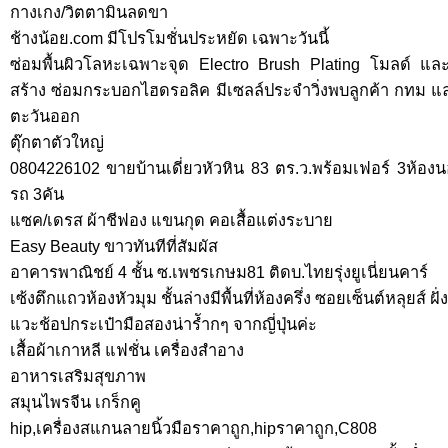
กางเกง/วิตตามินลดขา
ช้างน้อย.com มีโปรโมชั่นประหยัด เฉพาะวันนี้
ซ่อมพื้นผิวโลหะเฉพาะจุด Electro Brush Plating โมลด์ และ
สร้าง ซ่อมกระบอกไฮดรอลิค มีเซลล์ประจำวิ่งพบลูกค้า กทม แ
ตะวันออก
ตุ๊กตาตัวใหญ่
0804226102 ขายบ้านเดี่ยวหัวหิน 83 ตร.ว.พร้อมเฟอร์ 3ห้องนอน
รถ 3คัน
แซค/เดรส ผ้าชีฟอง แขนกุด คอเสื้อแต่งระบาย
Easy Beauty ขาวทันทีที่สัมผัส
อาคารพาณิชย์ 4 ชั้น ซ.เพชรเกษม81 ติดบ.ไทยรุ่งยูเนี่ยนคาร์
เซ้งตึกแถวห้องหัวมุม ชั้นล่างมีพื้นที่ห้องครึ่ง ซอยเซ็นต์หลุยส์ ฝ
แวะช้อปกระเป๋ามือสองน่ารัำกๆ จากญี่ปุ่นค่ะ
เสื้อผ้าเกาหลี แฟชั่น เครื่องสำอาง
อาหารเสริมสุขภาพ
สมุนไพรจีน เกร็กคู
hip,เครื่องสแกนลายนิ้วมือราคาถูก,hipราคาถูก,C808