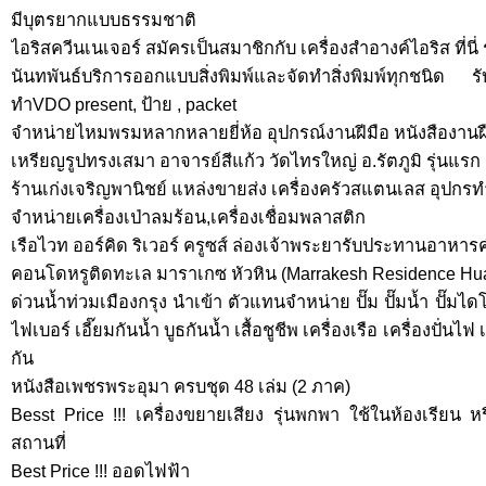
มีบุตรยากแบบธรรมชาติ
ไอริสควีนเนเจอร์ สมัครเป็นสมาชิกกับ เครื่องสำอางค์ไอริส ที่น
นันทพันธ์บริการออกแบบสิ่งพิมพ์และจัดทำสิ่งพิมพ์ทุกชนิด
ทำVDO present, ป้าย , packet
จำหน่ายไหมพรมหลากหลายยี่ห้อ อุปกรณ์งานฝีมือ หนังสืองานฝื
เหรียญรูปทรงเสมา อาจารย์สีแก้ว วัดไทรใหญ่ อ.รัตภูมิ รุ่นแรก
ร้านเก่งเจริญพานิชย์ แหล่งขายส่ง เครื่องครัวสแตนเลส อุปกร
จำหน่ายเครื่องเป่าลมร้อน,เครื่องเชื่อมพลาสติก
เรือไวท ออร์คิด ริเวอร์ ครูซส์ ล่องเจ้าพระยารับประทานอาหารค
คอนโดหรูติดทะเล มาราเกซ หัวหิน (Marrakesh Residence Hu
ด่วนน้ำท่วมเมืองกรุง นำเข้า ตัวแทนจำหน่าย ปั๊ม ปั๊มน้ำ ปั๊มไดโ
ไฟเบอร์ เอี๊ยมกันน้ำ บูธกันน้ำ เสื้อชูชีพ เครื่องเรือ เครื่องปั่นไฟ
กัน
หนังสือเพชรพระอุมา ครบชุด 48 เล่ม (2 ภาค)
Besst Price !!! เครื่องขยายเสียง รุ่นพกพา ใช้ในห้องเรีย
สถานที่
Best Price !!! ออดไฟฟ้า