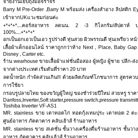
จ่ายงานเย็บถุงมือจราจร
Barry M Pre-Order ,Barry M พร้อมส่ง เครื่องสำอาง ลิปสติก 
เข้าจากUKแวะชมก่อนค่ะ
+*+*+*....คอร์สอาหาร ลดนน. 2 -3 กิโลกรัม/สัปดาห์ บริก
100%....+*+*+*
อกเป็นอกเอวเป็นเอว รูปร่างดี หุ่นสวย ผิวพรรณดี หุ่นเพรียว ห
เสื้อผ้าเด็กออนไลน์ ราคาถูกกว่าห้าง Next , Place, Baby Gap
Disney , Carter etc.
ร้าน wearhouse ขายเสื้อผ้าแฟชั่นมือสอง ผู้หญิง ผู้ชาย ปลีก-
จากต่างประเทศ เริ่มตันที่ราคา 20 บาท
ลดน้ำหนัก กำจัดส่วนเกิน!!! ด้วยผลิตภัณฑ์โภชนาการ สูตรควบค
การใช้ยา
กรอบรูปลายไทย ของขวัญผู้ใหญ่ ของชำร่วยปีใหม่ สวยหรู รา
Danfoss,Inverter,Soft starter,pressure switch,pressure transmi
Toshiba Inverter VF-AS1
MR. stainless ขาย เตาทอดไก่ ทอดกุ้งเทมปุระ เตาทอด 2 ตะก
ศูนย์อาหาร ภัตตาคาร คลับเฮ้าส์ ร้านอาหาร
MR. stainless ขาย สเตชั่น ชั้นวางเครื่องดื่มร้านอาหาร ชั้นวาง
อาหาร ภัตตาคาร คลับเฮ้าส์ ร้านอาหาร