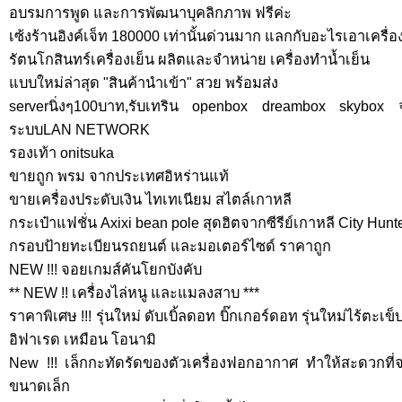
อบรมการพูด และการพัฒนาบุคลิกภาพ ฟรีค่ะ
เซ้งร้านอิงค์เจ็ท 180000 เท่านั้นด่วนมาก แลกกับอะไรเอาเครื่อง
รัตนโกสินทร์เครื่องเย็น ผลิตและจำหน่าย เครื่องทำน้ำเย็น
แบบใหม่ล่าสุด "สินค้านำเข้า" สวย พร้อมส่ง
serverนิ่งๆ100บาท,รับเทริน openbox dreambox skybox จ
ระบบLAN NETWORK
รองเท้า onitsuka
ขายถูก พรม จากประเทศอิหร่านแท้
ขายเครื่องประดับเงิน ไทเทเนียม สไตล์เกาหลี
กระเป๋าแฟชั่น Axixi bean pole สุดฮิตจากซีรีย์เกาหลี City Hunt
กรอบป้ายทะเบียนรถยนต์ และมอเตอร์ไซด์ ราคาถูก
NEW !!! จอยเกมส์คันโยกบังคับ
** NEW !! เครื่องไล่หนู และแมลงสาบ ***
ราคาพิเศษ !!! รุ่นใหม่ ดับเบิ้ลดอท บิ๊กเกอร์ดอท รุ่นใหม่ไร้ตะเ
อิฟาเรด เหมือน โอนามิ
New !!! เล็กกะทัดรัดของตัวเครื่องฟอกอากาศ ทำให้สะดวกที่จ
ขนาดเล็ก