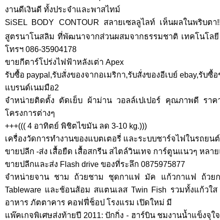
งานดีเงินดี ทั้งประจำและพาสไทม์
SiSEL BODY CONTOUR สลายเซลลูไลท์ เห็นผลในพริบตา!! บอ
สูตรนาโนสลิม ที่พัฒนาจากส่วนผสมจากธรรมชาติ เทคโนโลยี 
โทรฯ 086-35904178
ขายกีตาร์โปร่งไฟฟ้าหลังเต่า Apex
รับซื้อ paypal,รับสั่งของจากอเมริกา,รับสั่งของอีเบย์ ebay,รับซ
แบรนด์เนมมือ2
จำหน่ายติดตั้ง ตัดเย็บ ผ้าม่าน วอลล์เปเปอร์ คุณภาพดี รา
โครงการต่างๆ
+++((( 4 อาทิตย์ พิชิตไขมัน ลด 3-10 kg.)))
เครื่องวัดการทำงานของแบตเตอรี่ และระบบชาร์จไฟในรถยนต์
ขายปลีก -ส่ง เสื้อยืด เสื้อสกรีน สไตล์วินเทจ การ์ตูนแนวๆ ห
ขายปลีกและส่ง Flash drive ของที่ระลึก 0875975877
จำหน่ายจาน ชาม ถ้วยชาม ชุดกาแฟ มัค แก้วกาแฟ ถ้วยก
Tableware และช้อนส้อม สแตนเลส Twin Fish รวมทั้งแก้วใส
อาหาร ภัตตาคาร คอฟฟี่ช็อป โรงแรม เปิดใหม่ มี
แพ๊คเกจพิเศษส่งท้ายปี 2011: ปักกิ่ง - ฮาร์บิน ชมงานน้ำแข็งจุใจ 