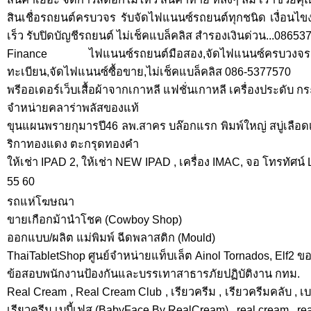
สินเชื่อรถยนต์ครบวจร รับจัดไฟแนนซ์รถยนต์ทุกชนิด เงื่อนไขง่าย
เร็ว รับปิดบัญชีรถยนต์ ไม่เช็คแบล็คลิส สำรองเงินด่วน...0865
Finance ไฟแนนซ์รถยนต์มือสอง,จัดไฟแนนซ์ครบวงจร,สิน
ทะเบียน,จัดไฟแนนซ์ซื้อขาย,ไม่เช็คแบล็คลิส 086-5377570
พรีออเดอร์เว็บเสื้อผ้าจากเกาหลี แฟชั่นเกาหลี เครื่องประดับ กร
จำหน่ายคลาร่าพลัสของแท้
ขุนแผนพรายกุมารปี46 ลพ.สาคร บล๊อกแรก พิมพ์ใหญ่ สบู่เลือ
ริกาทองแดง ตะกรุดทองคำ
ให้เช่า IPAD 2, ให้เช่า NEW IPAD , เครื่อง IMAC, จอ โทรทัศน์
55 60
รถแห่โฆษณา
ขายเกือกม้านำโชค (Cowboy Shop)
ออกแบบ/ผลิต แม่พิมพ์ ฉีดพลาสติก (Mould)
ThaiTabletShop ศูนย์จำหน่ายแท็บเล็ต Ainol Tornados, Elf2 ขอ
ข้อสอบพนักงานป้องกันและบรรเทาสาธารภัยปฏิบัติงาน กทม.
Real Cream , Real Cream Club , เรียวครีม , เรียวครีมคลับ , เบ
เรียวครีม เบบี้เฟส (BabyFace By RealCream) , real cream , rea