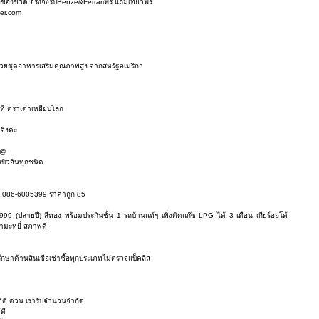
งชีวิต จริงจังรับBenze&Ferrariฟรี แถมเที่ยวฟรี
ier.com
ด้วยชุดอาหารเสริมคุณภาพสูง จากสหรัฐอเมริกา
ที ตราเต่าเหยียบโลก
จิงค่ะ
@@
บิวอินทุกชนิด
 โทร 086-6005399 ราคาถูก 85
ายปี) สีทอง พร้อมประกันชั้น 1 รถบ้านแท้ๆ เพิ่งติดแก๊ซ LPG ได้ 3 เดือน เกียร์ออโต้
ำมะหยี่ สภาพดี
ึกษาด้านสินเชื่อเช่าซื้อทุกประเภทไม่ตรวจแบ็คลิส
ที่ดี ด่วน เรารับจำนวนจำกัด
ดี