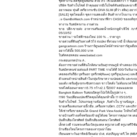
ชุดทำงาน ตัดชุดยูนิฟอร์ม สวย เร็ว ใช้โมเดลดีกว่า !! รับผลิตเ
บริษัท รับทำเว็บไซต์ ถ้าคุณอยากมีเว็บไซต์ทันสมัยและน่าเชื่อถื
อยากผอม หุ่นดี เพรียวกระชับ DIVA SLIM (ดีว่า สลิม) อยา
[SALE] ชุดไทยเด็ก ชุดการแสดงเด็ก สินค้าจากโรงงาน ราค
.:๏ GamBoWatch.com จำหน่ายนาฬิกา CASIO ของแท้ทุกรุ่น 
หางาน รับสมัครงาน งานด่วน
ขาย ปลีก-ขายส่ง อาหารเสริมลดน้ำหนัก/กลูต้า/ลิโซ่ /บาช
05/10/52
ขายด่วน ! รถไฟฟ้าของใหม่ 100 % ...ราคาถูก
ขายด่วนที่ดินสุวินทวงศ์ 5ไร่ 4แปลง ที่สวยมากมี น้ำล้อมร
gangcartoon.com ร้านการ์ตูนออนไลน์จำหน่ายการ์ตูนมือหน
อยากได้มั๊ย 500,000 บาท
ใบตัดดอทคอม www.baitad.com
กระสอบเกรดป่าน A .
ต้องการขายด่วนที่ดินใกล้สนามบินสุวรรณภูมิ ทำเลทอง 05
รับสมัครคนช่วยส่งเมล์ PART TIME รายได้ดี 500/วันรับงาน
เคยลองกันรึยัง บุหรี่นอก บุหรี่เรฟ(Rave) บุหรี่จูน(June)
ตัวแทนจำหน่ายสินค้าในกลุ่มรักษาความปลอดภัย และระบบ
นมเด้ง เซรั่มตู้มๆกระชับทรวงอก ขาวใสเด้ง ไม่ต้องนวดให้เส
รถสไลด์ออนถาดยาว5.75 กว้าง2.1 ปี2007 คอมมอลเรล
Bangkok Balloon รับสอนบิดลูกโป่งให้เป็นรูปต่าง ๆ .
!!!90 วันเปลี่ยนแปลงชีวิตคุณได้คุณกล้ามั๊ย !!! 05/10/52
รับทำเว็บไซต์ ,โปรแกรมฐานข้อมูล ,รับทำเว็บ ฐานข้อมูล 
ขายเครื่องสแกนลายนิ้วมือ ,เครื่องทาบบัตร ,CCTV และบริก
ให้เช่าหรือขายคอนโด Grand Park View Asoke ใกล้รถไฟใต
ขายบ้านสร้างเสร็จพร้อมเข้าอยู่ได้เลย โครงการคุณภาพ เด
บันทึกเสียงโทรศัพท์ บันทึกเสียงสนทนาโทรศัพท์
เล็กดวงดี รวมพระเครื่องวัตถุมงคล ครูบาดวงดี ครูบาศรีวิชัย
บ้านชียงใหม่โครงการเดอะลากุนน่าโฮม
เรียนเฉพาะวันอาทิตย์เรียนต่อ ปวส, ต่อปริญญาตรี,โท (MB