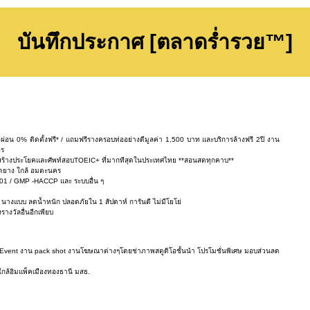
บันทึกประกาศ [ตลาดร่ำรวย™]
าง ผ่อน 0% ติดตั้งฟรี* / แถมฟรีรางครอบท่ออย่างดีมูลค่า 1,500 บาท และบริการล้างฟรี 2ปี งาน
อร
ครงสร้างประโยคและศัพท์สอบTOEIC+ ที่มากทีสุดในประเทศไทย **สอนสดทุกคาบ**
ลาดยาง ใกล้ อมตะนคร
001 / GMP -HACCP และ ระบบอื่น ๆ
ารา นางแบบ ลดน้ำหนัก ปลอดภัยใน 1 สัปดาห์ การันตี ไม่มีโยโย่
างวัลอื่นอีกเพียบ
Event งาน pack shot งานโฆษณาต่างๆโดยช่าภาพสตูดิโอชั้นนำ โปรโมชั่นพิเศษ มอบส่วนลด
กล้อิมแพ็คเมืองทองธานี มสธ.