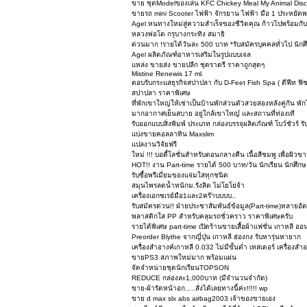
ขาย ชุดModelของเล่น KFC Chickey Meal My Animal Dis
ขายรถ mini Scooter ไฟฟ้า จักรยาน ไฟฟ้า มือ 1 ประหยัดพ
Agel หนทางใหม่สู่ความสำเร็จของชีวิตคุณ ก้าวไปพร้อมกับ
หลวงพ่อโต กรุบางกระทิง สมาธิ
ด่วนมาก !รายได้วันละ 500 บาท *รับสมัครบุคคลทั่วไป นัก
Agel ผลิตภัณฑ์อาหารเสริมในรูปแบบเจล
แหล่ง ขายส่ง ขายปลีก ชุดราตรี ราคาถูกสุดๆ
Mistine Renewis 17 ml.
ตอบรับกระแสธุรกิจสปาปลา กับ D-Feet Fish Spa ( ดีฟีท ฟ
สปาปลา ราคาพิเศษ
ที่พักเขาใหญ่ให้เช่าเป็นบ้านพักส่วนตัวสวยสองหลังคู่กัน พ
มากอากาศเย็นสบาย อยู่ใกล้เขาใหญ๋ และสถานที่ท่องเที
รับออกแบบสิ่งพิมพ์ ประเภท กล่องบรรจุผลิตภัณฑ์ โบว์ชัวร์ รั
แบ่งขายคอลลาทิน Maxslim
แปลงานวิจัยฟรี
ใหม่ !!! บอดี้โลชั่นสำหรับตอนกลางคืน เนื้อสีชมพู เพื่อผิว
HOT!! งาน Part-time รายได้ 500 บาท/วัน นักเรียน นักศ
รับซื้อพรีเมี่ยมของแจ่มใสทุกชนิด
สมุนไพรลดน้ำหนักม.รังสิต ไม่โยโย่จ้า
เครื่องเอกซเรย์มือ1และ2คร๊าบบบบ..
รับสมัครด่วน!! ฝ่ายประชาสัมพันธ์ข้อมูล(Part-time)หลายอั
พลาสติกใส PP สำหรับคลุมรถชั่วคราว ราคาพิเศษครับ
รายได้พิเศษ part-time เปิดร้านขายเสื้อผ้าเเฟชั่น เกาหลี ออ
Preorder Blythe จากญี่ปุ่น เกาหลี ฮ่องกง รับหารุ่นหายาก
เครื่องสำอางค์เกาหลี 0.032 ไม่มีขั้นต่ำ เทสเตอร์ เครื่องสำ
ขายPS3 สภาพใหม่มาก พร้อมแผ่น
จัดจำหน่ายชุดนักเรียนTOPSON
REDUCE กล่องละ1,000บาท (มีจำนวนจำกัด)
ขาย-ผ้ารัดหน้าอก.....สั่งได้เลยทางนี้ค่ะ!!!!! wp
ขาย d max slx abs airbag2003 เจ้าของขายเอง