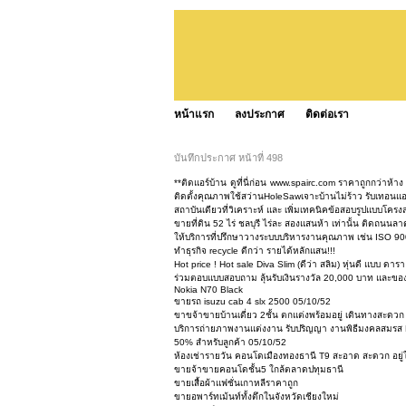
หน้าแรก
ลงประกาศ
ติดต่อเรา
บันทึกประกาศ หน้าที่ 498
**ติดแอร์บ้าน ดูที่นี่ก่อน www.spairc.com ราคาถูกกว่าห้
ติดตั้งคุณภาพใช้สว่านHoleSawเจาะบ้านไม่ร้าว รับเทอนแ
สถาบันเดียวที่วิเคราะห์ และ เพิ่มเทคนิคข้อสอบรูปแบบโ
ขายที่ดิน 52 ไร่ ชลบุรี ไร่ละ สองแสนห้า เท่านั้น ติดถนน
ให้บริการที่ปรึกษาวางระบบบริหารงานคุณภาพ เช่น ISO 9
ทำธุรกิจ recycle ดีกว่า รายได้หลักแสน!!!
Hot price ! Hot sale Diva Slim (ดีว่า สลิม) หุ่นดี แบบ ด
ร่วมตอบแบบสอบถาม ลุ้นรับเงินรางวัล 20,000 บาท และของร
Nokia N70 Black
ขายรถ isuzu cab 4 slx 2500 05/10/52
ขาขจ้าขายบ้านเดี่ยว 2ชั้น ตกแต่งพร้อมอยู่ เดินทางสะดวก
บริการถ่ายภาพงานแต่งงาน รับปริญญา งานพิธีมงคลสมรส 
50% สำหรับลูกค้า 05/10/52
ห้องเช่ารายวัน คอนโดเมืองทองธานี T9 สะอาด สะดวก อยู่ใ
ขายจ้าขายคอนโดชั้น5 ใกล้ตลาดปทุมธานี
ขายเสื้อผ้าแฟชั่นเกาหลีราคาถูก
ขายอพาร์ทเม้นท์ทั้งตึกในจังหวัดเชียงใหม่