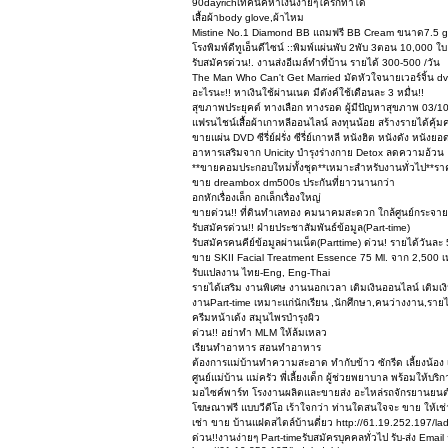
90dayrichเทคนิคหาเงินง่ายๆใครก็ทำได้
เสื้อผ้าbody glove,ผ้าไหม
Mistine No.1 Diamond BB แถมฟรี BB Cream ขนาด7.5 
โรงพิมพ์ดีทูเอ็นดีไซน์ ::พิมพ์แผ่นพับ 2พับ 3ตอน 10,000 ใ
รับสมัครด่วน!. งานส่งอีเมล์ทำที่บ้าน รายได้ 300-500 /วัน
The Man Who Can't Get Married มัดหัวใจนายเวอร์จิ้น dvd ซี
อะไรนะ!! หาเงินใช้ผ่านเนต มีตังค์ใช้เดือนละ 3 หมื่น!!
สุขภาพประยุคต์ ทางเลือก ทางรอด ผู้มีปัญหาสุขภาพ 03/1
แฟรนไชน์เสื้อผ้าเกาหลีออนไลน์ ลงทุนน้อย สร้างรายได้คุ้มค
ขายแผ่น DVD ซีรี่ย์ฝรั่ง ซีรี่ย์เกาหลี หนังฮิต หนังดัง หนังยอ
อาหารเสริมจาก Unicity บำรุงร่างกาย Detox ลดความอ้วน
**ขายคอมประกอบใหม่ทั้งชุด**เหมาะสำหรับงานทั่วไป**รา
ขาย dreambox dm500s ประกันที่ยาวนานกว่า
อกหักเรื่องเล็ก อกเล็กเรื่องใหญ่
ขายด่วน!! ที่ดินทำเลทอง คมนาคมสะดวก ใกล้ศูนย์กระจาย
รับสมัครด่วน!! ฝ่ายประชาสัมพันธ์ข้อมูล(Part-time)
รับสมัครคนคีย์ข้อมูลผ่านเน็ต(Parttime) ด่วน! รายได้วันละ
ขาย SKII Facial Treatment Essence 75 Ml. จาก 2,500 เห
รับแปลงาน ไทย-Eng, Eng-Thai
รายได้เสริม งานพิเศษ งานนอกเวลา เติมเงินออนไลน์ เติมเง
งานPart-time เหมาะแก่นักเรียน ,นักศึกษา,คนว่างงาน,รา
ครีมหน้าเด้ง สมุนไพรบำรุงผิว
ด่วน!! อย่าทำ MLM ให้ล้มเหลว
เรียนทำอาหาร สอนทำอาหาร
ต้องการแม่บ้านทำความสะอาด ทำกับข้าว ซักรีด เลี้ยงน้อ
ศูนย์แม่บ้าน แม่ครัว พี่เลี้ยงเด็ก ผู้ช่วยพยาบาล พร้อมให้บ
มอไซค์พาร์ท โรงงานผลิตและขายส่ง อะไหล่รถจักรยานยนต์ ส
โฆษณาฟรี แบบวีดีโอ เร้าใจกว่า ท่านใดสนใจจะ ขาย ให้เช่า อส
เช่า ขาย บ้านแฝดสไตล์บ้านดี่ยว http://61.19.252.197/la
ด่วน!!งานง่ายๆ Part-timeรับสมัครบุคคลทั่วไป รับ-ส่ง Ema