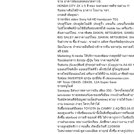
ขาย อาคารส่องแสงคอนโดทาวน์ .
HONDA CITY ZX 1.5 สี ทอง รถสวยสภาพดีขายด่วน !!!
รับเหมาเดินไฟบ้าน อาคาร โรงงาน ฯลฯ .
เกรสเฮ้าส์อยุธยา
ขายกล้อง video Sony full HD handycam TG1
ประตูรีโมท ,ประตูอัตโนมัติ ,ประตูรั้ว ,แขนกั้น ,แขนกั้นร
ไม่มีโทรศัพท์บ้านใช้มือถือส่งแฟกซ์ได้ mobile fax เครื่องร
ค้นหาแอร์ใหม่..ราคาพิเศษ DAIKIN, MITSUBISHI, SAMSUN
BIG SALE!! ลดราคาแอร์ใหม่..DAIKIN, MITSUBISHI, SHAR
รับฝากขาย ซื้อ-จำนอง - ขายฝาก อสังหาริมทรัพย์ทุกประเภ
ป้อบโมบาย จำหน่ายมือถือนำเข้าจากจีน หลายรุ่น หลายสไตล์
ฟรี EMS
Marketing N media ให้บริการและพัฒนากลยุทธ์ด้านการตล
รับแปลเอกสาร อังกฤษ ญี่ปุ่น ไทย ราคาคุยกันได้
รับสแกน (Scan)พิมพ์ (Print)ถ่ายสำเนา (Copy)งาน A4-A0 
มอเตอร์ไซค์เล็ก มอเตอร์ไซค์จิ๋ว เด็กขับได้ ผู้ใหญ่ขับเทห์
พาสไทม์จ๊อบออนไลน์ เสริมรายได้ที่บ้าน AGELอาชีพสำรองขอ
รับซ่อม INVERTER ทุกรุ่น ทุกยี่ห้อ ที่ clinicinverter.com .
HP Toner CB435, CB436, 12A Super Save
ขายหนูไมค์
Savepay อิสระภาพทางการเงิน เพียง 350.- ใครๆก็ลงทุนได้ 
iam-tester ขายเทสเตอร์และของพรีเมี่ยม กระเป๋าเครื่องสำ
รับสมัครคนคีย์ข้อมูลผ่านเน็ต(Parttime) ด่วน! รายได้วันล
งาน Internet ง่ายๆ ใครๆ ก็ทำได้
รับซื้อรถยนต์มือสอง TOYOTA รุ่น CAMRY 2.4Q-ปี03,04,
ลองดูนะครับ ว่าสิ่งที่ผมแนะนำนี้เป็นสิ่งที่คุณต้องการหรือเปล
สั่งซื้อ skinfood เกาหลี ของแท้ ที่นี่ ได้ราคาถูกกว่าในช๊อปไทย
งานPart-time เหมาะแก่นักเรียน ,นักศึกษา,คนว่างงาน,รา
ขายลูกสุนัขชิวาวาขนสั้น เกิดเมื่อวันที่ 12/09/09
ใจสบายพยากรณ์ ดูดวงละเอียด หาฤกษ์ ตั้งชื่อ ค่าครู105บ