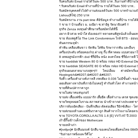
รับคนรับส่ง Email รายได้วันละ 500 บาท ,รับงานทำที่บ้านได
*.รับคนรับส่ง Email ทำงานที่บ้าน รายได้วันละ 500 บาท..
รับสมัครบุคคลทั่วไปทำงานส่งเมลล์วันละ 500 บาทจำนวนจ
Lishou(ลิโซ่) 250 บาท
รับสมัครงาน งาน part time คีย์ข้อมูล ทำงานที่บ้าน รายได้ด
!! ขาย !! บ้านเดี่ยว ม. มณียา ซ.ท่าอิฐ รัตนาธิเบศร์ !!
ธุรกิจ Zenza ลงทุนต่ำศึกษาหรือสมัครได้ที่นี้
อยาก ผิวสวย หน้าใส ต้องลอง!!! หลายคนพิสูจน์แล้วเห็นผลจริ
ขาย ห้องสตูดิโอ The Link Condominium ใกล้ BTS - อ่อนน
ทันตกรรมจุฬา
ทำฟัน เคลือบฟันขาว จัดฟัน ใส่ฟัน รักษารากฟัน และอื่นๆ
เครื่องประดับ สร้อยคอเก๋ๆๆ ต่างหู กิ๊บ ที่คาดผม แบบสวยม
8 เทพอสูรมังกรฟ้า dvd ซีรี่ย์จีน หนัง ละครไทย ซีรี่ย์เกาหลี ไ
ขาย harddisk Western 80 G พร้อม กล่อง HD External D
ขาย harddisk SEAGATE 80 G พร้อม กล่อง HD External 
ธุรกิจแผนตลาดมาแรงสุดๆ!!! ใหม่เอี่ยม ค่าสมัค
Hostingrich&#8207;&#8207;&#8207;
รับหิ้ว เครื่องสำอางค์เกาหลี เรทเพียง 0.036 ไม่มีขั้นต่ำ ข
เผยเส้นทางหาเงินที่เรายังไม่เคยรู้ ทำกันทั่วโลก ทำงานหน้า
ขายที่ดินเปล่าราคาถูก
ขายใบสมาคมสนุเกอร์
ขายส่ง เสื้อแฟชั่น แบบน่ารัก เสื้อยืด เสื้อทำงาน เดรส ชุด
ขายวิทยุหลอดโบราณ สภาพสวย นำเข้าจากต่างประเทศ ขา
บริการห้องอัดเสียง - บันทึกเสียง ตัดต่อเสียง รีมิกซ์เสียง -
ขายส่งรองเท้าแตะแฟชั่นราคาถูก สินค้าจากโรงงานโดยตร
ขาย TOYOTA COROLLA ALTIS 1.6 [E] VVTi AT ปี 2003
เก้าอี้กิืนข้าวเด็กของ Mothercare
ขายเหล้าเก่า
#[nrtfpn]# นักสืบณรงค์ นักสืบ ของคนไทยเพื่อคนไทย 08
"รับถ่ายภาพนิ่งและวีดีโอ"