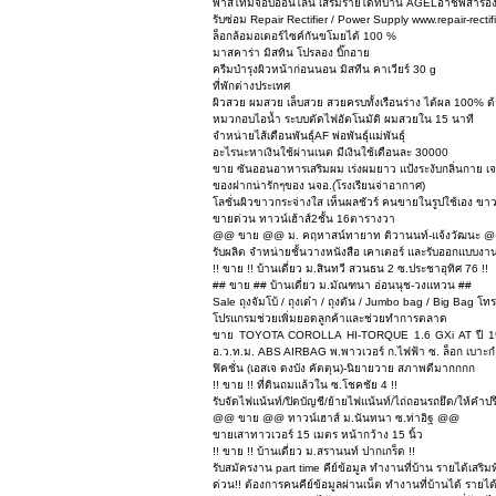
พาสไทม์จ๊อบออนไลน์ เสริมรายได้ที่บ้าน AGELอาชีพสำรองขอ
รับซ่อม Repair Rectifier / Power Supply www.repair-rectif
ล็อกล้อมอเตอร์ไซค์กันขโมยได้ 100 %
มาสคาร่า มิสทิน โปรลอง บิ๊กอาย
ครีมบำรุงผิวหน้าก่อนนอน มิสทีน คาเวียร์ 30 g
ที่พักต่างประเทศ
ผิวสวย ผมสวย เล็บสวย สวยครบทั้งเรือนร่าง ได้ผล 100% 
หมวกอบไอน้ำ ระบบตัดไฟอัตโนมัติ ผมสวยใน 15 นาที
จำหน่ายไส้เดือนพันธุ์AF พ่อพันธุ์แม่พันธุ์
อะไรนะหาเงินใช้ผ่านเนต มีเงินใช้เดือนละ 30000
ขาย ซันออนอาหารเสริมผม เร่งผมยาว แป้งระงับกลิ่นกาย เจ
ของฝากน่ารักๆของ นจอ.(โรงเรียนจ่าอากาศ)
โลชั่นผิวขาวกระจ่างใส เห็นผลชัวร์ คนขายในรูปใช้เอง ขาว
ขายด่วน ทาวน์เฮ้าส์2ชั้น 16ตารางวา
@@ ขาย @@ ม. คฤหาสน์ทายาท ติวานนท์-แจ้งวัฒนะ 
รับผลิต จำหน่ายชั้นวางหนังสือ เคาเตอร์ และรับออกแบบงาน
!! ขาย !! บ้านเดี่ยว ม.สินทวี สวนธน 2 ซ.ประชาอุทิศ 76 !!
## ขาย ## บ้านเดี่ยว ม.มัณฑนา อ่อนนุช-วงแหวน ##
Sale ถุงจัมโบ้ / ถุงเต๋า / ถุงตัน / Jumbo bag / Big Bag
โปรแกรมช่วยเพิ่มยอดลูกค้าและช่วยทำการตลาด
ขาย TOYOTA COROLLA HI-TORQUE 1.6 GXi AT ปี 1999 (ปล
อ.ว.ท.ม. ABS AIRBAG พ.พาวเวอร์ ก.ไฟฟ้า ซ. ล็อก เบาะก
ฟิคชั่น (เอสเจ ดงบัง คัตตุน)-นิยายวาย สภาพดีมากกกก
!! ขาย !! ที่ดินถมแล้วใน ซ.โชคชัย 4 !!
รับจัดไฟแน้นท์/ปิดบัญชี/ย้ายไฟแน้นท์/ไถ่ถอนรถยึด/ให้คำปร
@@ ขาย @@ ทาวน์เฮาส์ ม.นันทนา ซ.ท่าอิฐ @@
ขายเสาทาวเวอร์ 15 เมตร หน้ากว้าง 15 นิ้ว
!! ขาย !! บ้านเดี่ยว ม.สรานนท์ ปากเกร็ด !!
รับสมัครงาน part time คีย์ข้อมูล ทำงานที่บ้าน รายได้เสริม
ด่วน!! ต้องการคนคีย์ข้อมูลผ่านเน็ต ทำงานที่บ้านได้ รายได้