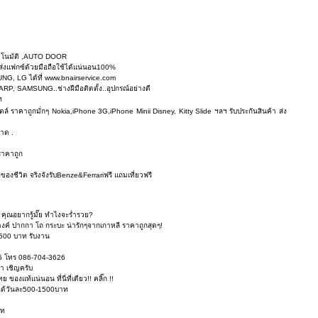
ถอัตโนมัติ ,AUTO DOOR
ับ ส่งแฟกซ์ด้วยมือถือใช้ได้แน่นอน100%
G, LG ได้ที่ www.bnairservice.com
P, SAMSUNG..ช่างฝีมือติดตั้ง..อุปกรณ์อย่างดี
ท
 ราคาถูกมั่กๆ Nokia,iPhone 3G,iPhone Minii Disney, Kitty Slide ฯลฯ รับประกันสินค้า ส่ง
าด .
ราคาถูก
งชีวิต จริงจังรับBenze&Ferrariฟรี แถมเที่ยวฟรี
คุณอยากรู้มั๊ย ทำไงจะร่ำรวย?
อางค์ ปากกา โถ กระบะ น่ารักๆจากเกาหลี ราคาถูกสุดๆ!
ะ 500 บาท รับงาน
05 โทร 086-704-3626
่า เชิญครับ
 ของแท้แน่นอน ที่นี่ที่เดียว!! คลิ๊ก !!
ยได้วันละ500-1500บาท
าท