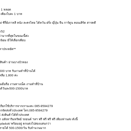
g 1 หลอด
บ เพียงใบละ 1 บาท
รี่ย์เกาหลี หนัง ละครไทย ไต้หวัน ฝรั่ง ญี่ปุ่น จีน การ์ตูน คอนเสิร์ต สารคดี
0/52
่ามากที่สุดในขณะนี้ค่ะ
ดนิยม มีให้เลือกเพียบ
คาประหยัด**
สินค้า ย่านบางบัวทอง
 500 บาท รับงานทำที่บ้านได้
ลือ 1,800 ค่ะ
ินมือถือ งานทางเน็ต งานทำที่บ้าน
ยได้วันละ500-1500บาท
ง เรียกใช้บริการจากเรานะคะ 085-9594279
ริการจัดส่งทั่วประเทศ โทร.085-9594279
่งสินค้าได้ทั่วประเทศ
ังหาริมทรัพย์ รถยนต์ ฯลฯ ฟรี ฟรี ฟรี ฟรี เพียงท่านส่ง ดังนี้
dpladuk/ พร้อมอยู่ ตกแต่งไปสองแสนกว่า
il รายได้ 500-1500/วัน รับจำนวนมาก