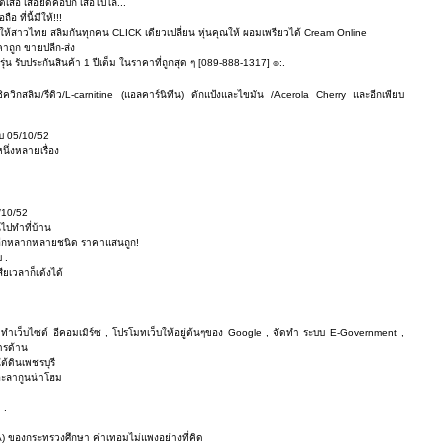
สื้อ เสื้อยืดคอปก เสื้อโปโล...
อ ที่นี้มีให้!!!
กให้สาวไทย สลิมกันทุกคน CLICK เดียวเปลี่ยน หุ่นคุณให้ ผอมเพรียวได้ Cream Online
าถูก ขายปลีก-ส่ง
รับประกันสินค้า 1 ปีเต็ม ในราคาที่ถูกสุด ๆ [089-888-1317] ๏:.
ิควิกสลิม/รีดิว/L-carnitine (แอลคาร์นิทีน) ดักแป้งและไขมัน /Acerola Cherry และอีกเพียบ
อบ 05/10/52
ึ่งหลายเรื่อง
/10/52
ไปทำที่บ้าน
 และอีกหลากหลายชนิด ราคาแสนถูก!
 .
ียเวลาก็เด้งได้
, ทำเว็บไซต์ อีคอมเมิร์ซ , โปรโมทเว็บให้อยู่ต้นๆของ Google , จัดทำ ระบบ E-Government ,
ารด้าน
้ดินเพชรบุรี
อะลากูนน่าโฮม
 .
A) ของกระทรวงศึกษา ค่าเทอมไม่แพงอย่างที่คิด