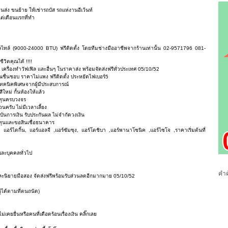
ส่ง ขนย้าย ให้เช่ารถบัส รถแห่งานอีเว้นท์
แต่เดือนแรกที่ทำ
ทล์ (9000-24000 BTU) ฟรีติดตั้ง โดยทีมช่างมืออาชีพจากร้านเท่านั้น 02-9571796 081-
ีวิตคุณได้ !!!!
เครื่องทำวัฟเฟิล และอื่นๆ ในราคาส่ง พร้อมจัดส่งฟรีทั่วประเทศ 05/10/52
ชื่นชอบ ราคาไม่แพง ฟรีติดตั้ง ประหยัดไฟเบอร์5
ทคนิคพิเศษจากผู้มีประสบการณ์
หม่ กั้นห้องให้แล้ว
นทุนครบวงจร
วนครับ ไม่มีเวลาเลี้ยง
าบันการเงิน รับประกันผล ไม่จำกัดวงเงิน
นทุนและขอสินเชื่อธนาคาร
ิ, แอร์ไดกิ้น, แอร์แอลจี ,แอร์ซัมซุง, แอร์โตชิบา ,แอร์พานาโซนิค ,แอร์ไซโจ ,ราคาเริ่มต้นที่
ละบุคคลทั่วไป
คำค
 และนิยายมือสอง จัดส่งฟรีพร้อมรับส่วนลดอีกมากมาย 05/10/52
ได้ตามที่ตนถนัด)
เคยยื่นหรือคนที่เดือดร้อนเรื่องเงิน คลิ๊กเลย