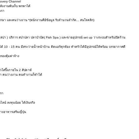
covery Channel
ลังงานพับเก็บ พกพาได้
เรา
ศึกษา และคนว่างงาน *(พนักงานคีย์ข้อมูล รับจำนวนจำกัด... สนใจคลิก)
ิชสปา ) บริการ สปาปลา ปลาบำบัด( Fish Spa ) และขายอุปกรณ์ set up วางระบบสำหรับเปิดร้าน
ักได้ 10 - 15 คน มีสระว่ายน้ำหน้าบ้าน ติดแอร์ทุกห้อง ทำครัวได้มีอุปกรณ์ให้พร้อม บรรยากาศดี
บรองคุ้มค่าจ้าง
ขาวใสปิ๊งภายใน 2 สัปดาห์
ึกษา คนว่างงาน คนทำงานก็ทำได้
ตรา
นไลน์ ลงทุนน้อย ได้เงินจริง
อางอาหารเสริมญี่ปุ่น