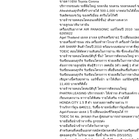
ขายดาวน์รถ Toyota Corona
บริการรถขนส่ง รถสี่ล้อใหญ่ รถหกล้อ รถเครน รถเทรลเลอร์ ขน
Afreshthaiธุรกิจที่สร้างรายได้ 500-1,000 บาทต่อวันได้ตั้ง
รับผลิตของขวัญ ของพรีเมี่ยม สกรีนโลโก้ฟรี
ขายจ้าขายคคอนโดดอนเจดีย์ชั้น2 เดินทางสะดวก
ขายลูกแมวหิมาลายัน
เครื่องปรับอากาศ AIR PANASONIC แอร์ใหม่ปี 2010 วอลไ
6265622
Agel Thailand เอเจล อาเจล ธุรกิจเครือข่าย1 ปี เปลี่ยนแปลงช
ขายเครื่องทำขนม เช่น เครื่องทำทาโกะยากิ เครื่องทำโดนัท 
AIR SHARP สินค้าใหม่ปี 2010 พร้อมระบบฟอกอากาศ ที่คุณ
TOEIC สอนให้ตัดความสับสนในการอ่าน /ฟัง ซึ่งจะต้องใช้เ
ขายจ้าขายคอนโดสมบัติบุรี ชั้น7 โครงการติดถนนใหญ่ ทาสีใ
รับเขียนแผนธุรกิจ รับเขียนโครงการ ช่วยเหลือในการหาเงิ
ตัองการขายลูกสุนัข พันธุ์ชิวาวา เพศเมีย 3ตัว เพศผู้ 1 ตัวด่
รับเขียนแผนธุรกิจ รับเขียนโครงการ เพื่อยื่นขอสินเชื่อกับสถ
รับเขียนแผนธุรกิจ รับเขียนโครงการ ช่วยเหลือในการหาเงิ
เชิญทางนี้ครับทุกท่าน แอร์ชั้นนำ มาให้เลือก แอร์มิตซูบิช
11,400 บาท/ฟรีติดั้ง
ขายจ้าขายคอนโดสมบัติบุรี โครงการติดถนนใหญ่
PHATRA LEASING บริการรถเช่า ให้เช่ารถ สำหรับองค์กร แ
เรียนจบตกงาน หารายได้พิเศษ รายได้เสริม รายได้ดี
HONDA CITY 1.5 สี ดำ รถสวยสภาพดีขายด่วน !!!
ร้านรักการ์ตูน &#8211; รับซื้อ-ขายหนังสือการ์ตูนมือสอง
Agel-Forever เอเจล 1 ปี เปลี่ยนแปลงชีวิตคุณได้ !!!!
TOEIC 54 ชม. (ครบทุก Part ผู้สอนสามารถถ่ายทอดความรู้
ขายมือถือนำเข้าจากจีน ถูกๆๆๆค่ะ
ขายมือถือนำเข้าจากไต้หวันราคาถูก
สำหรับคนที่เคยยื่นเอกสารสมัครบัตรเครดิตไม่ผ่านหรือคนที่ไม่
สุดยอดธุรกิจ ไม่รักษายอด ซื้อซ้ำเกิน 80% (05/10/52)