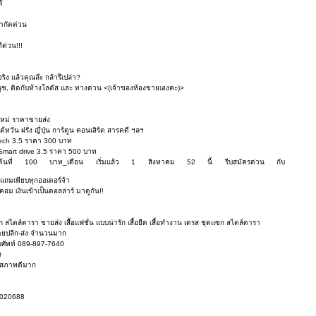
้
ำกัดด่วน
ีด่วน!!!
ง แล้วคุณล๊ะ กล้ารึเปล่า?
ุช, ติดกับห้างโลตัส และ ทางด่วน <(เจ้าของห้องขายเองคะ)>
าใหม่ ราคาขายส่ง
ต้หวัน ฝรั่ง ญี่ปุ่น การ์ตูน คอนเสิร์ต สารคดี ฯลฯ
tech 3.5 ราคา 300 บาท
Smart drive 3.5 ราคา 500 บาท
รเริ่มต้นที่ 100 บาท_เดือน เริ่มแล้ว 1 สิงหาคม 52 นี้ รีบสมัครด่วน กับ
องแถมเพียบทุกออเดอร์จ้า
คอม เงินเข้าเป็นดอลล่าร์ มาดูกัน!!
แซก สไตล์ดารา ขายส่ง เสื้อแฟชั่น แบบน่ารัก เสื้อยืด เสื้อทำงาน เดรส ชุดแซก สไตล์ดารา
ยปลีก-ส่ง จำนวนมาก
 โทรศัพท์ 089-897-7640
ง
 สภาพดีมาก
45020688