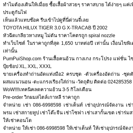
ทำไมต้องเดินให้เมื่อย ซื้อเสื้อผ้าสวยๆ ราคาสบาย ได้ง่ายๆ แค่เพีย
ประตูกันไฟ
เห็นแล้วแทบช๊อค รีบเข้าไปดูที่นี่ด่วนจี๋เลย
TOYOTA HILUX TIGER 3.0 G X-TRACAB ปี 2002
หัวฉีดเกลียวหางหมู ไม่ตัน ราคาโคตรถูก spiral nozzle
ทำเว็บไซต์ ในราคาถูกที่สุด 1,650 บาทต่อปี เท่านั้น เงื่อนไขพิเ
เท่านั้น
PumPuiShop.com ร้านเสื้อคนอ้วน กางเกง กระโปรง แฟชั่น ไซส์ให
ปุ้ยช้อป XL, XXL, XXXL
ขายเครื่องทำถ่านอัดแท่งมือ2 ครบชุด -ตัวเครื่องอัดถ่าน -ชุด
ผสมแนวนอน -ตะแกรงเรียงใส่ถ่าน -วัตถุดิบ ติดต่อ 024285358
WoW!!!!เทคนิคลดความอ้วน 3-5 กิโล/เดือน
Pre-order วิกผมสไตล์เกาหลี ราคาถูก
จำหน่าย เช่า 086-6998598 เช่าเต็นท์ เช่าอุปกรณ์จัดงาน เช่าพ
พรม เช่าสกายทูป เช่าโต๊ะจีน เช่าโซฟา เช่าเสากั้นเขต เช่าร่ม
ให้เช่าคอนโด
จำหน่าย ให้เช่า 086-6998598 ให้เช่าเต็นท์ ให้เช่าอุปกรณ์จัดงา