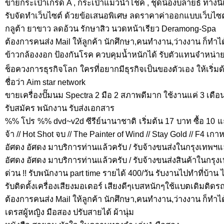
ขายกระเป๋าเกรด A , กระเป๋าแมวนำโชค , ชุดน้องบลายธ์ ทางนี้
รับจัดทำเว็บไซต์ ด้วยข้อเสนอพิเศษ ลดราคาค่าออกแบบเว็บไซต์
กลูต้า ยาขาว ลดอ้วน รักษาสิว นวดหน้าเรียว Deramong-Spa
ต้องการคนส่ง Mail ให้ลูกค้า นักศึกษา,คนทำงาน,ว่างงาน ก็ทำได้
ข้าวกล้องงอก ป้องกันโรค ควบคุมน้ำหนักได้ รับตัวแทนจำหน่าย 
ช็อควงการธุรกิจโลก ใครที่อยากมีธุรกิจเป็นของตัวเอง ให้เริ่ม
ชื่อว่า Aim star network
ขายเครื่องปั๊มนม Spectra 2 มือ 2 สภาพดีมาก ใช้งานแค่ 3 เดือ
รับสมัคร พนักงาน รับส่งเอกสาร
%% โปร %% dvd~v2d ซีรีย์นานาชาติ เริ่มต้น 17 บาท ซื้อ 10 แถ
จ้า // Hot Shot จบ // The Painter of Wind // Stay Gold // F4 เกา
อัศดง อัศดง มาบริการท่านแล้วครับ / รับจ้างขนส่งในกรุงเทพ
อัศดง อัศดง มาบริการท่านแล้วครับ / รับจ้างขนส่งสินค้าในก
ด่วน !! รับพนักงาน part time รายได้ 400/วัน รับงานไปทำที่บ้าน ไ
รับติดตั้งเครื่องเสียงมอเตอร์ เสียงดีๆเบสหนักๆใช้แบตเดิมติดร
ต้องการคนส่ง Mail ให้ลูกค้า นักศึกษา,คนทำงาน,ว่างงาน ก็ทำได้
เดรสผู้หญิง มือสอง ปรับสายได้ ผ้านุ่ม