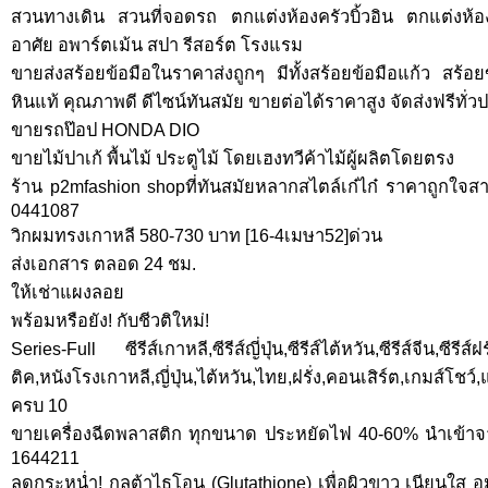
สวนทางเดิน สวนที่จอดรถ ตกแต่งห้องครัวบิ้วอิน ตกแต่งห้อง
อาศัย อพาร์ตเม้น สปา รีสอร์ต โรงแรม
ขายส่งสร้อยข้อมือในราคาส่งถูกๆ มีทั้งสร้อยข้อมือแก้ว สร้อ
หินแท้ คุณภาพดี ดีไซน์ทันสมัย ขายต่อได้ราคาสูง จัดส่งฟรีทั่
ขายรถป๊อป HONDA DIO
ขายไม้ปาเก้ พื้นไม้ ประตูไม้ โดยเฮงทวีค้าไม้ผู้ผลิตโดยตรง
ร้าน p2mfashion shopที่ทันสมัยหลากสไตล์เก๋ไก๋ ราคาถูกใจส
0441087
วิกผมทรงเกาหลี 580-730 บาท [16-4เมษา52]ด่วน
ส่งเอกสาร ตลอด 24 ชม.
ให้เช่าแผงลอย
พร้อมหรือยัง! กับชีวติใหม่!
Series-Full ซีรีส์เกาหลี,ซีรีส์ญี่ปุ่น,ซีรีส์ไต้หวัน,ซีรีส์จีน,ซีรี
ติค,หนังโรงเกาหลี,ญี่ปุ่น,ไต้หวัน,ไทย,ฝรั่ง,คอนเสิร์ต,เกมส์โ
ครบ 10
ขายเครื่องฉีดพลาสติก ทุกขนาด ประหยัดไฟ 40-60% นำเข้าจ
1644211
ลดกระหน่ำ! กลูต้าไธโอน (Glutathione) เพื่อผิวขาว เนียนใส 