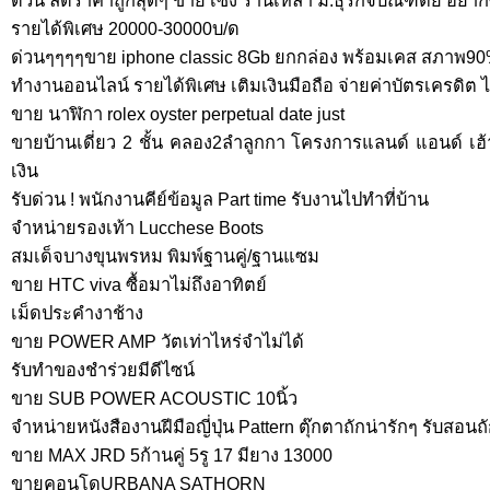
ด่วน ลดราคาถูกสุดๆ ขาย เซ้ง ร้านเหล้า ม.ธุรกิจบัณฑิตย์ อยากซ
รายได้พิเศษ 20000-30000บ/ด
ด่วนๆๆๆๆขาย iphone classic 8Gb ยกกล่อง พร้อมเคส สภาพ9
ทำงานออนไลน์ รายได้พิเศษ เติมเงินมือถือ จ่ายค่าบัตรเครดิต 
ขาย นาฬิกา rolex oyster perpetual date just
ขายบ้านเดี่ยว 2 ชั้น คลอง2ลำลูกกา โครงการแลนด์ แอนด์ เฮ
เงิน
รับด่วน ! พนักงานคีย์ข้อมูล Part time รับงานไปทำที่บ้าน
จำหน่ายรองเท้า Lucchese Boots
สมเด็จบางขุนพรหม พิมพ์ฐานคู่/ฐานแซม
ขาย HTC viva ซื้อมาไม่ถึงอาทิตย์
เม็ดประคำงาช้าง
ขาย POWER AMP วัตเท่าไหร่จำไม่ได้
รับทำของชำร่วยมีดีไซน์
ขาย SUB POWER ACOUSTIC 10นิ้ว
จำหน่ายหนังสืองานฝีมือญี่ปุ่น Pattern ตุ๊กตาถักน่ารักๆ รับสอนถ
ขาย MAX JRD 5ก้านคู่ 5รู 17 มียาง 13000
ขายคอนโดURBANA SATHORN