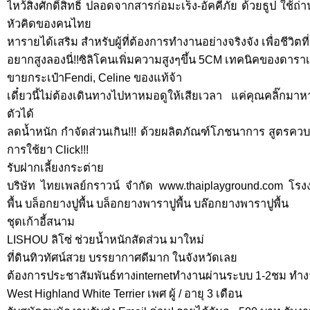
ไหว้สิ่งศักดิ์สิทธิ์ ปลอดจากสารก่อมะเร็ง-อัคคีภัย ด้วยธูป ใช้
หัวคิดของคนไทย
หารายได้เสริม สำหรับผู้ที่ต้องการทำงานอย่างจริงจัง เพื่อชีวิตที่ด
อยากสูงลองนี่!!ซิลิโคนเพิ่มความสูงๆขึ้น 5CM เทคนิคของดารา
ขายกระเป๋าFendi, Celine ของแท้จ้า
เดี๋ยวนี้ไม่ต้องเดินทางไปหาหมอดูให้เสียเวลา แค่คุณคลิ๊กม
ตัวได้
ลดน้ำหนัก กำจัดส่วนเกิน!!! ด้วยผลิตภัณฑ์โภชนาการ สูตรควบค
การใช้ยา Click!!!
รับฝากเลี้ยงกระต่าย
บริษัท ไทยเพลย์กราวน์ จำกัด www.thaiplayground.com โรงง
พื้น บล็อกยางปูพื้น บล็อกยางพาราปูพื้น บล๊อกยางพาราปูพื้น
ชุดเก้าอี้สนาม
LISHOU ลิโซ่ ช่วยน้ำหนักสัดส่วน มาใหม่
ที่ดินทิวทัศน์สวย บรรยากาศดีมาก ในจังหวัดเลย
ต้องการประชาสัมพันธ์ทางinternetทำงานผ่านระบบ 1-2ชม ทำงาน
West Highland White Terrier เพศ ผู้ / อายุ 3 เดือน