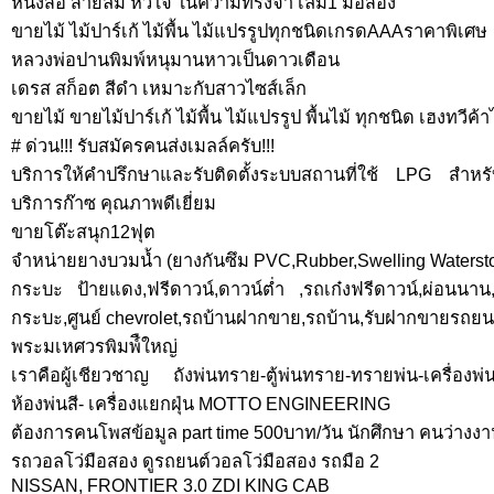
หนังสือ สายลม หัวใจ ในความทรงจำ เล่ม1 มือสอง
ขายไม้ ไม้ปาร์เก้ ไม้พื้น ไม้แปรรูปทุกชนิดเกรดAAAราคาพิเศษ
หลวงพ่อปานพิมพ์หนุมานหาวเป็นดาวเดือน
เดรส สก็อต สีดำ เหมาะกับสาวไซส์เล็ก
ขายไม้ ขายไม้ปาร์เก้ ไม้พื้น ไม้แปรรูป พื้นไม้ ทุกชนิด เฮงทวีค้า
# ด่วน!!! รับสมัครคนส่งเมลล์ครับ!!!
บริการให้คำปรึกษาและรับติดตั้งระบบสถานที่ใช้ LPG สำห
บริการก๊าซ คุณภาพดีเยี่ยม
ขายโต๊ะสนุก12ฟุต
จำหน่ายยางบวมน้ำ (ยางกันซึม PVC,Rubber,Swelling Waterst
กระบะ ป้ายแดง,ฟรีดาวน์,ดาวน์ต่ำ ,รถเก๋งฟรีดาวน์,ผ่อนนาน,ฟ
กระบะ,ศูนย์ chevrolet,รถบ้านฝากขาย,รถบ้าน,รับฝากขายรถยน
พระมเหศวรพิมพ์ืใหญ่
เราคือผู้เชียวชาญ ถังพ่นทราย-ตู้พ่นทราย-ทรายพ่น-เครื่องพ่น
ห้องพ่นสี- เครื่องแยกฝุ่น MOTTO ENGINEERING
ต้องการคนโพสข้อมูล part time 500บาท/วัน นักศึกษา คนว่างง
รถวอลโว่มือสอง ดูรถยนต์วอลโว่มือสอง รถมือ 2
NISSAN, FRONTIER 3.0 ZDI KING CAB