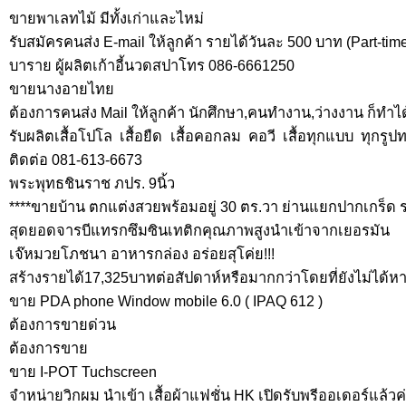
ขายพาเลทไม้ มีทั้งเก่าและไหม่
รับสมัครคนส่ง E-mail ให้ลูกค้า รายได้วันละ 500 บาท (Part-tim
บาราย ผู้ผลิตเก้าอี้นวดสปาโทร 086-6661250
ขายนางอายไทย
ต้องการคนส่ง Mail ให้ลูกค้า นักศึกษา,คนทำงาน,ว่างงาน ก็ทำได้
รับผลิตเสื้อโปโล เสื้อยืด เสื้อคอกลม คอวี เสื้อทุกแบบ ทุกร
ติดต่อ 081-613-6673
พระพุทธชินราช ภปร. 9นิ้ว
****ขายบ้าน ตกแต่งสวยพร้อมอยู่ 30 ตร.วา ย่านแยกปากเกร็ด ร
สุดยอดจารบีแทรกซึมซินเทติกคุณภาพสูงนำเข้าจากเยอรมัน
เจ๊หมวยโภชนา อาหารกล่อง อร่อยสุโค่ย!!!
สร้างรายได้17,325บาทต่อสัปดาห์หรือมากกว่าโดยที่ยังไม่ได้ห
ขาย PDA phone Window mobile 6.0 ( IPAQ 612 )
ต้องการขายด่วน
ต้องการขาย
ขาย I-POT Tuchscreen
จำหน่ายวิกผม นำเข้า เสื้อผ้าแฟชั่น HK เปิดรับพรีออเดอร์แล้วค