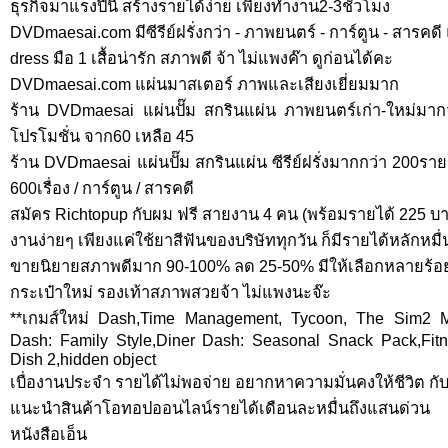
ธุรกิจมาแรงปีนี้ สร้างรายได้ง่าย เพียงทำงาน2-3ชั่วโมง
DVDmaesai.com มีซีรีย์ฝรั่งกว่า - ภาพยนตร์ - การ์ตูน - สารคด
dress มือ 1 เสื้อน่ารัก สภาพดี จ้า ไม่แพงค๊า ดูก่อนได้คะ
DVDmaesai.com แผ่นมาสเตอร์ ภาพและเสียงเยี่ยมมาก
ร้าน DVDmaesai แผ่นปั๊ม สกรินแผ่น ภาพยนตร์เก่า-ใหม่มากว่า 
โปรโมชั่น จาก60 เหลือ 45
ร้าน DVDmaesai แผ่นปั๊ม สกรินแผ่น ซีรีย์ฝรั่งมากกว่า 200รา
600เรื่อง / การ์ตูน / สารคดี
สมัคร Richtopup กับผม ฟรี สายงาน 4 คน (พร้อมรายได้ 225 บ
งานง่ายๆ เพียงแค่ใช้ยาสีฟันของบริษัททุกวัน ก็มีรายได้หลักหมื
ขายนิยายสภาพดีมาก 90-100% ลด 25-50% มีให้เลือกหลายร้อย
กระเป๋าใหม่ รองเท้าสภาพสวยจ้า ไม่แพงนะจ๊ะ
**เกมส์ใหม่ Dash,Time Management, Tycoon, The Sim2 Ma
Dash: Family Style,Diner Dash: Seasonal Snack Pack,Fitn
Dish 2,hidden object
เบื่องานประจำ รายได้ไม่พอจ่าย อยากหาความมั่นคงให้ชีวิต กับบร
แนะนำสินค้าโอทอปออนไลน์รายได้เดือนละหมื่นถึงแสนด่วน
หนังสือเอ็น