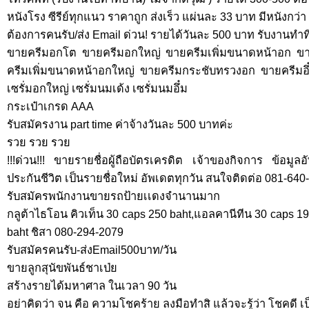
หนังโรง ซีรีย์ทุกแนว ราคาถูก ส่งเร็ว แผ่นละ 33 บาท มีหนังกว่า 
ต้องการคนรับ/ส่ง Email ด่วน! รายได้วันละ 500 บาท รับงานทำที
ขายครีมอกโต ขายครีมอกใหญ่ ขายครีมเพิ่มขนาดหน้าอก ขา
ครีมเพิ่มขนาดหน้าอกใหญ่ ขายครีมกระชับทรวงอก ขายครีมอึ๋ม
เซรั่มอกใหญ่ เซรั่มนมเด้ง เซรั่มนมอึ๋ม
กระเป๋าเกรด AAA
รับสมัครงาน part time ค่าจ้างวันละ 500 บาทค่ะ
รวย รวย รวย
!!!ด่วน!!! ขายรายชื่อผู้ถือบัตรเครดิต เจ้าของกิจการ ข้อมู
ประกันชีวิต เป็นรายชื่อใหม่ อัพเดตทุกวัน สนใจติดต่อ 081-64
รับสมัครพนักงานขายรถป้ายเเดงจำนานมาก
กลูต้าไธโอน คิวเท็น 30 caps 250 baht,แอลคานีทีน 30 caps 1
baht ชิสา 080-294-2079
รับสมัครคนรับ-ส่งEmail500บาท/วัน
ขายลูกสุนัขพันธ์ชาเป่ย
สร้างรายได้มหาศาล ในเวลา 90 วัน
อย่าคิดว่า จน คือ ความโชคร้าย ลงมือทำสิ แล้วจะรู้ว่า โชคดี เ