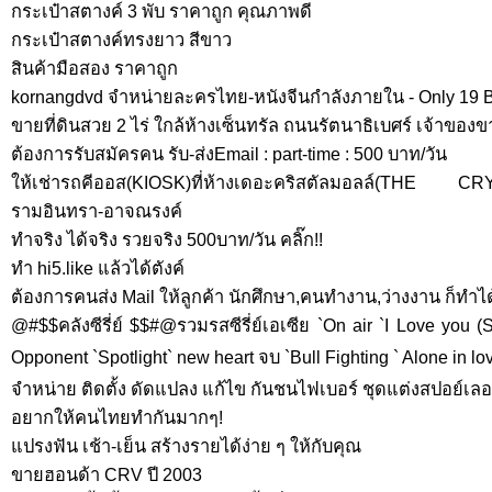
กระเป๋าสตางค์ 3 พับ ราคาถูก คุณภาพดี
กระเป๋าสตางค์ทรงยาว สีขาว
สินค้ามือสอง ราคาถูก
kornangdvd จำหน่ายละครไทย-หนังจีนกำลังภายใน - Only 19 B
ขายที่ดินสวย 2 ไร่ ใกล้ห้างเซ็นทรัล ถนนรัตนาธิเบศร์ เจ้าของ
ต้องการรับสมัครคน รับ-ส่งEmail : part-time : 500 บาท/วัน
ให้เช่ารถคีออส(KIOSK)ที่ห้างเดอะคริสตัลมอลล์(THE 
รามอินทรา-อาจณรงค์
ทำจริง ได้จริง รวยจริง 500บาท/วัน คลิ๊ก!!
ทำ hi5.like แล้วได้ตังค์
ต้องการคนส่ง Mail ให้ลูกค้า นักศึกษา,คนทำงาน,ว่างงาน ก็ทำได้
@#$$คลังซีรี่ย์ $$#@รวมรสซีรี่ย์เอเซีย `On air `I Love you (S
Opponent `Spotlight` new heart จบ `Bull Fighting ` Alone in love 
จำหน่าย ติดตั้ง ดัดแปลง แก้ไข กันชนไฟเบอร์ ชุดแต่งสปอย์เลอ
อยากให้คนไทยทำกันมากๆ!
แปรงฟัน เช้า-เย็น สร้างรายได้ง่าย ๆ ให้กับคุณ
ขายฮอนด้า CRV ปี 2003