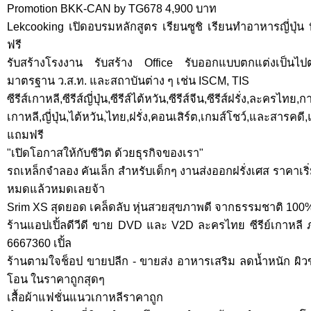
Promotion BKK-CAN by TG678 4,900 บาท
Lekcooking เปิดอบรมหลักสูตร เรียนซูชิ เรียนทำอาหารญี่ปุ
ฟรี
รับสร้างโรงงาน รับสร้าง Office รับออกแบบตกแต่งเป็นไ
มาตรฐาน ว.ส.ท. และสถาบันต่าง ๆ เช่น ISCM, TIS
ซีรีส์เกาหลี,ซีรีส์ญี่ปุ่น,ซีรีส์ไต้หวัน,ซีรีส์จีน,ซีรีส์ฝรั่ง,ละครไท
เกาหลี,ญี่ปุ่น,ไต้หวัน,ไทย,ฝรั่ง,คอนเสิร์ต,เกมส์โชว์,และสารค
แถมฟรี
"เปิดโอกาสให้กับชีวิต ด้วยธุรกิจของเรา"
รถเหล็กจำลอง คันเล็ก สำหรับเด็กๆ งานส่งออกฝรั่งเศส ราคาเริ่มที
หมดแล้วหมดเลยจ้า
Srim XS สุดยอด เคล็ดลับ หุ่นสวยสุขภาพดี จากธรรมชาติ 100
ร้านแอปเปิ้ลดีวีดี ขาย DVD และ V2D ละครไทย ซีรีย์เกาหลี
6667360 เปิ้ล
ร้านตามใจช็อป ขายปลีก - ขายส่ง อาหารเสริม ลดน้ำหนัก ผิวข
โอน ในราคาถูกสุดๆ
เสื้อผ้าแฟชั่นแนวเกาหลีราคาถูก