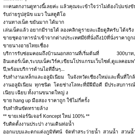
==คนตกงานดูทางนี้เลยค่ะ แล้วคุณจะเข้าใจว่าไม่ต้องไปแข่งข
รับถ่ายรูปสุนัข แมว ในสตูดิโอ
งานทางเน็ต ขยันมาก ได้มาก
เล่นเน็ตแล้ว อยากมีรายได้ ลองคลิกดูรายละเอียดูสิครับ ได้จริง !
ขายชุดอาหารนำเข้าจากต่างประเทศมี6ที่นั่งถึง10ที่นั่งราคาถูกส
ขายนางอายไทยเชื่อง
บริการรับซ่อมคอมถึงบ้านนอกสถานที่เริ่มต้นที่ 300บาท,ส
อินเตอร์เน็ต,ระบบเน็คเวิร์ค,เขียนโปรแกรมเว็บไซด์,ดูแลคอม
ปี,พร้อมบริการด้านไอทีอื่นๆ...
รับทำงานเหล็กและอลูมิเนียม ในจังหวัดเชียงใหม่และพื้นที่ใก
งานอลูมิเนียม ทุกชนิด โดยช่างโลหะที่มีฝีมือดี มีประสบกา
เนียบ เฉียบ ทั้งงานขนาดใหญ่ ง
ขาย hang up มือสอง ราคาถูก ใช้ไม่กี่ครั้ง
รับทำหินขัดทรายล้าง
** ขายเฟอร์นิเจอร์ Koncept ใหม่ 100% **
รับติดตั้งงานประปา งานเดินท่อน้ำ
ออกแบบและตกแต่งภูมิทัศน์ จัดทำสระว่ายน้ำ สวนน้ำ สวนน้