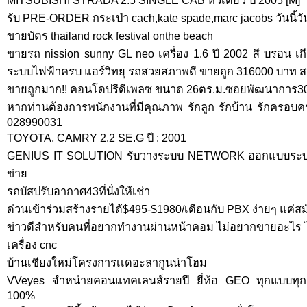
MITSUBISHI STRADA 2.5 SINGLE CAB หัวเดียว ปี 2005 [M]
รับ PRE-ORDER กระเป่า cach,kate spade,marc jacobs วันนี้ว
ขายบัตร thailand rock festival onthe beach
ขายรถ nission sunny GL neo เครื่อง 1.6 ปี 2002 สี บรอน เก
ระบบไฟฟ้าครบ แอร์วิทยุ รถสวยสภาพดี ขายถูก 316000 บาท 
ขายถูกมาก!! คอนโดปรีดีเพลซ ขนาด 26ตร.ม.ซอยพัฒนาการ3
หากท่านต้องการพนักงานที่มีคุณภาพ รักลูก รักบ้าน รักครอบคร
028990031
TOYOTA, CAMRY 2.2 SE.G ปี : 2001
GENIUS IT SOLUTION รับวางระบบ NETWORK ออกแบบระบบ ต
ข่าย
รถบัสปรับอากาศ43ที่นั่งให้เช่า
ด่วนเข้าร่วมสร้างรายได้$495-$1980/เดือนกับ PBX ง่ายๆ แค่สม
ข่าวดีสำหรับคนที่อยากทำงานผ่านหน้าคอม ไม่อยากขายอะไร 
เครื่อง cnc
บ้านเชียงใหม่โครงการเเดอะลากูนน่าโฮม
VVeyes จำหน่ายคอนแทคเลนส์รายปี ยี่ห้อ GEO ทุกแบบทุก
100%