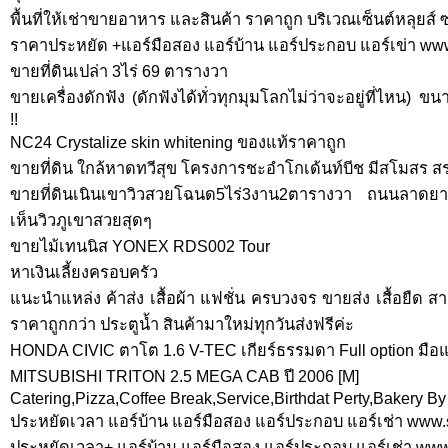
พื้นที่ให้เช่าขายอาหาร และสินค้า ราคาถูก บริเวณเซ็นต์หลุยส์ 
ราคาประหยัด +แอร์มือสอง แอร์บ้าน แอร์ประกอบ แอร์เข่า w
ขายที่ดินเปล่า 3ไร่ 69 ตารางวา
ขายเครื่องดักฟัง (ดักฟังได้ทั่วทุกมุมโลกไม่ว่าจะอยู่ที่ไหน) ข
!!
NC24 Crystalize skin whitening ของแท้ราคาถูก
ขายที่ดิน ใกล้หาดทวีสุข โครงการชะอำโกเด้นท์บีช มีสโมสร สร
ขายที่ดินเนินเขาวิวสวยโฉนด5ไร่3งาน2ตารางวา ถนนลาดย
เห็นวิวภูเขาสวยสุดๆ
ขายไม้เทนนิส YONEX RDS002 Tour
หาเงินเลี้ยงครอบครัว
แนะนำแหล่ง ค้าส่ง เสื้อผ้า แฟชั่น ครบวงจร ขายส่ง เสื้อยืด 
ราคาถูกกว่า ประตูน้ำ สินค้ามาใหม่ทุกวันส่งฟรีค่ะ
HONDA CIVIC ตาโต 1.6 V-TEC เกียร์ธรรมดา Full option มือ
MITSUBISHI TRITON 2.5 MEGA CAB ปี 2006 [M]
Catering,Pizza,Coffee Break,Service,Birthdat Perty,Bakery B
ประหยัดเวลา แอร์บ้าน แอร์มือสอง แอร์ประกอบ แอร์เช่า www
ประหยัดเวลา+ แอร์บ้าน แอร์มือสอง แอร์ประกอบ แอร์เช่า ww