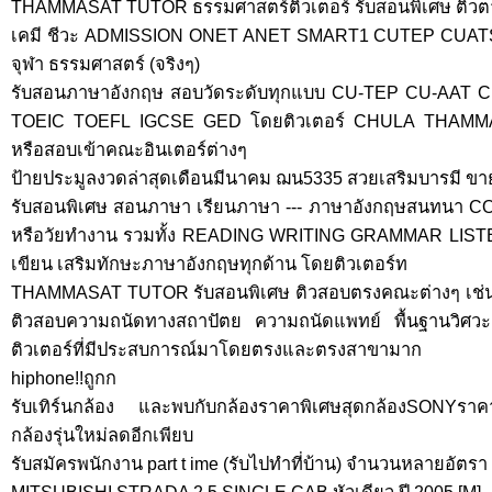
THAMMASAT TUTOR ธรรมศาสตร์ติวเตอร์ รับสอนพิเศษ ติวตามบ้
เคมี ชีวะ ADMISSION ONET ANET SMART1 CUTEP CUATS
จุฬา ธรรมศาสตร์ (จริงๆ)
รับสอนภาษาอังกฤษ สอบวัดระดับทุกแบบ CU-TEP CU-AAT
TOEIC TOEFL IGCSE GED โดยติวเตอร์ CHULA THAMMASAT
หรือสอบเข้าคณะอินเตอร์ต่างๆ
ป้ายประมูลงวดล่าสุดเดือนมีนาคม ฌน5335 สวยเสริมบารมี ขา
รับสอนพิเศษ สอนภาษา เรียนภาษา --- ภาษาอังกฤษสนทนา C
หรือวัยทำงาน รวมทั้ง READING WRITING GRAMMAR LISTE
เขียน เสริมทักษะภาษาอังกฤษทุกด้าน โดยติวเตอร์ท
THAMMASAT TUTOR รับสอนพิเศษ ติวสอบตรงคณะต่างๆ เช่น นิ
ติวสอบความถนัดทางสถาปัตย ความถนัดแพทย์ พื้นฐานวิศว
ติวเตอร์ที่มีประสบการณ์มาโดยตรงและตรงสาขามาก
hiphone!!ถูกก
รับเทิร์นกล้อง และพบกับกล้องราคาพิเศษสุดกล้องSONYราค
กล้องรุ่นใหม่ลดอีกเพียบ
รับสมัครพนักงาน part t ime (รับไปทำที่บ้าน) จำนวนหลายอัตรา