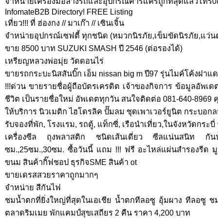
จำหน่ายเครื่องมือล้างรถและอุปกรณ์คาร์แคร์ถูกที่สุดแล้วโทร0
InfomateB2B Directory! FREE Listing
เที่ยว!!! ที่ ฮ่องกง // มาเก๊า // เซินเจิ้น
จำหน่ายอุปกรณ์เซฟตี้ ทุกชนิด (หมวกนิรภัย,เข็มขัดนิรภัย,แว่น
ขาย 8500 บาท SUZUKI SMASH ปี 2546 (ต่อรองได้)
เหรียญหลวงพ่อมุ่ย วัดดอนไร่
ขายรถกระบะนิสสันบิ๊ก เอ็ม nissan big m ปี97 รุ่นไมค์โค้งฝา
!!!ด่วน ขายรายชื่อผู้ถือบัตรเครดิต เจ้าของกิจการ ข้อมูลอัพเ
ชีวิต เป็นรายชื่อใหม่ อัพเดตทุกวัน สนใจติดต่อ 081-640-8969 
ให้บริการ นิวเมติก ไฮโดรลิค ปั๊มลม ชุดเพาเวอร์ยูนิต กระบ
รับจองที่พัก, โรงแรม, รถตู้, แท็กซี่, เรือนำเที่ยว,ในจังหวัดกระบี
เครื่องซีล ถุงพลาสติก ชนิดเส้นเดี่ยว ซีลแน่นสนิท 
ซม.,25ซม.,30ซม. ซื้อวันนี้ แถม !!! ฟรี อะไหล่แผ่นสำรองรีด
ขนม สินค้ากิ๊ฟชอป ธุรกิจSME สินค้า ot
ขายเดรสสวยราคาถูกมากๆ
จำหน่าย สีกันไฟ
ชมน้ำตกที่ยิ่งใหญ่ที่สุดในเอเชีย น้ำตกทีลอซู อุ้มผาง ทีลอซ
ตลาดริมเมย พักแคมป์สุขเสถียร 2 คืน ราคา 4,200 บาท