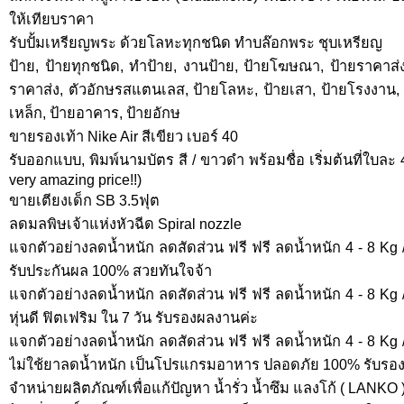
ให้เทียบราคา
รับปั้มเหรียญพระ ด้วยโลหะทุกชนิด ทำบล๊อกพระ ชุบเหรียญ
ป้าย, ป้ายทุกชนิด, ทำป้าย, งานป้าย, ป้ายโฆษณา, ป้ายราคาส่
ราคาส่ง, ตัวอักษรสแตนเลส, ป้ายโลหะ, ป้ายเสา, ป้ายโรงงาน, ป
เหล็ก, ป้ายอาคาร, ป้ายอักษ
ขายรองเท้า Nike Air สีเขียว เบอร์ 40
รับออกแบบ, พิมพ์นามบัตร สี / ขาวดำ พร้อมชื่อ เริ่มต้นที่ใบละ 
very amazing price!!)
ขายเตียงเด็ก SB 3.5ฟุต
ลดมลพิษเจ้าแห่งหัวฉีด Spiral nozzle
แจกตัวอย่างลดน้ำหนัก ลดสัดส่วน ฟรี ฟรี ลดน้ำหนัก 4 - 8 Kg /เ
รับประกันผล 100% สวยทันใจจ้า
แจกตัวอย่างลดน้ำหนัก ลดสัดส่วน ฟรี ฟรี ลดน้ำหนัก 4 - 8 Kg /เ
หุ่นดี ฟิตเฟริม ใน 7 วัน รับรองผลงานค่ะ
แจกตัวอย่างลดน้ำหนัก ลดสัดส่วน ฟรี ฟรี ลดน้ำหนัก 4 - 8 Kg /เ
ไม่ใช้ยาลดน้ำหนัก เป็นโปรแกรมอาหาร ปลอดภัย 100% รับรอ
จำหน่ายผลิตภัณฑ์เพื่อแก้ปัญหา น้ำรั่ว น้ำซึม แลงโก้ ( LANKO 