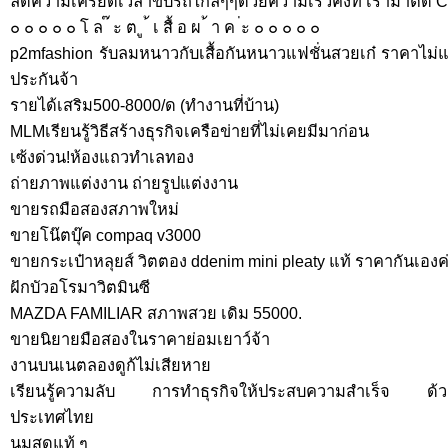
ลดความเครียดเวลาขับรถไกลๆๆด้วยความเร็วคงที่ เรามาติด Cr
๐ ๐ ๐ ๐ ๐ โ ล ๊ ะ ต ู ้ เ สื้ อ ผ ้ า ค ่ะ ๐ ๐ ๐ ๐ ๐
p2mfashion รับลมหนาวกับเสื้อกันหนาวแฟชั่นสวยเก๋ ราคาไม่แพ
ประกันจ้า
รายได้เสริม500-8000/ด (ทำงานที่บ้าน)
MLMเรียนรู้วิธีสร้างธุรกิจเครือข่ายที่ไม่เคยมีมาก่อน
เซ้งด่วน!ห้องแถวทำเลทอง
ถ่ายภาพแต่งงาน ถ่ายรูปแต่งงาน
ขายรถมือสองสภาพใหม่
ขายโน๊ตบุ๊ค compaq v3000
ขายกระเป๋าหลุยส์ วิตตอง ddenim mini pleaty แท้ ราคากันเองค
ฝักบัวอโรมาวิตมินซี
MAZDA FAMILIAR สภาพสวย เดิม 55000.
ขายนิยายมือสองในราคาย่อมเยาว์จ้า
งานบนเนตลองดูก้ไม่เสียหาย
เรียนรู้ความลับ การทำธุรกิจให้ประสบความสำเร็จ ด้วยแน
ประเทศไทย
นมสดแท้ ๆ