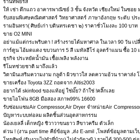
ร้านทิพย์รส
ให้ เช่า ตึกแถว อาคารพาณิชย์ 3 ชั้น จังหวัด เชียงใหม่ ในซอย ห
รับสอนพิเศษคณิตศาสตร์ วิทยาศาสตร์ ภาษาอังกฤษ ระดับ ประถ
รามอินทรา( ศิษย์เก่า บดินทรเดชา ๒) ราคาชั่วโมงละ 100 บาท
ขาย O2 MINI
อย่าแม้แต่กระพริบตา ! สร้างรายได้มหาศาล ในเวลา 90 วัน เปลี
การ์ตูน ไอ้มดแดง ขบวนการ 5 สี เมทัลฮีโร่ อุลตร้าแมน ซื้อ 10
ธุรกิจ ประหยัดน้ำมัน เชื้อเพลิง พลังงาน
รีโมทช่วยชาติ มาถึงแล้ว
วิตามินเสริมความงาม กลูต้า ผิวขาวใส ลดความอ้วน ราคาส่ง โป
ขายเครื่อง Toyota 3ZZ ถอดจาก Altis2003
อยากได้ skinfood ของแท้อยู่ ใช่มั๊ย? ถ้าใช่ !คลิ๊กเลย
ขายไอโฟน 8GB มือสอง สภาพ99% 16600
รับซ่อมแซมAir Compressor,Air Dryer จำหน่ายAir Compressor,
ปัญหาระบบท่อลม ผลิตชิ้นส่วนอุตสาหกรรม
น้องเยลลี่ เด็กหญิง ชิวาวาขนยาว สีขาวครีม ตัวเล็ก
ด่วน ! (งาน part time คีย์ข้อมูล ,ส่ง E-amil ,โพสต์ข้อมูลตามเว็
โทรศัพท์ (รับงานไปทำที่บ้าน) ไม่จำกัดวุฒิ ) รายได้ 300-500 ต่อ