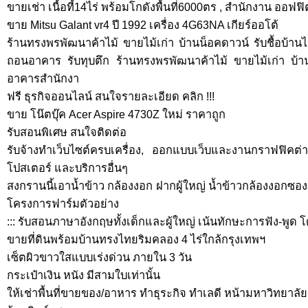
ขายเช่า เนื้อที้14ไร่ พร้อมโกดังพื้นที่6000ตร , สำนักงาน ออฟ
ขาย Mitsu Galant vr4 ปี 1992 เครื่อง 4G63NA เกียร์ออโต้
ร้านทรงพรพัฒนาค้าไม้ ขายไม้เก่า บ้านน็อคดาวน์ รับชื้อบ้านไ
ถอนอาคาร รับทุบตึก ร้านทรงพรพัฒนาค้าไม้ ขายไม้เก่า บ้านน
อาคารสำนักงา
ฟรี ธุรกิจออนไลน์ สนใจรายละเอียด คลิก !!!
ขาย โน๊ตบุ๊ค Acer Aspire 4730Z ใหม่ ราคาถูก
รับสอนพิเศษ สนใจติดต่อ
รับจ้างทำเว็บไซต์ครบเครื่อง, ออกแบบเว็บและงานกราฟฟิคต่า
โปสเตอร์ และบริการอื่นๆ
สงกรานนี้เอาน้ำข้าว กล้องงอก ฝากผู้ใหญ่ น้ำข้าวกล้องงอกซ
โครงการฟาร์มตัวอย่าง
::: รับสอนภาษาอังกฤษทั้งเด็กและผู้ใหญ่ เน้นทักษะการฟัง-พูด โดย ค
ขายที่ดินพร้อมบ้านทรงไทยริมคลอง 4 ไร่ใกล้กรุงเทพฯ
เซ็ตผิวขาวใสแบบเร่งด่วน ภายใน 3 วัน
กระเป๋าเงิน หนัง มีสามใบเท่านั้น
ให้เช่าพื้นที่ขายของ/อาหาร ทำธุระกิจ ทำเลดี หน้ามหาวิทยาลัย