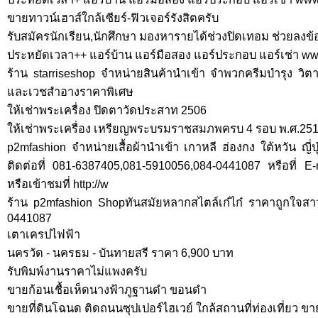
ขายทาวน์เฮาส์ใกล้เซียร์-ฟิวเจอร์รังสิตครับ
รับสมัครนักเรียน,นักศึกษา มองหารายได้ช่วงปิดเทอม ช่วยลงข้อ
ประหยัดเวลา++ แอร์บ้าน แอร์มือสอง แอร์ประกอบ แอร์เช่า 
ร้าน starriseshop จำหน่ายสินค้านำเข้า จำพวกครีมบำรุง วิ
และเวชสำอางราคาพิเศษ
ให้เช่าพระเครื่อง ปิดตาวัดประสาท 2506
ให้เช่าพระเครื่อง เหรียญพระบรมราชสมภพครบ 4 รอบ พ.ศ.25
p2mfashion จำหน่ายเสื้อผ้านำเข้า เกาหลี ฮ่องกง ใต้หวัน ญี่ปุ่น
ติดต่อที่ 081-6387405,081-5910056,084-0441087 หรือที่ E
หรือเข้าชมที่ http://w
ร้าน p2mfashion Shopทันสมัยหลากสไตล์เก๋ไก๋ ราคาถูกใจสา
0441087
เตาเครปไฟฟ้า
นครวัด - นครธม - บันทายสรี ราคา 6,900 บาท
รับพิมพ์งานราคาไม่แพงครับ
ขายก้อนเชื้อเห็ดนางฟ้าภูฐานดำ ขอนดำ
ขายที่ดินโฉนด ติดถนนซุปเปอร์ไฮเวย์ ใกล้สถานที่ท่องเที่ยว ข