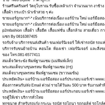
ร้านศรีนครินทร์ วัตถุโบราณ รับซื้อเหล้าเก่า จำนวนมาก งาช
เสื้อผ้า กระเป๋า นำเข้าสวย ๆ ค่ะ
ขายแอร์ถูกมาก*-* เน้นบริการต่อเนื่อง แอร์บ้าน ใหม่ แอร์มือ
ขายแอร์ถูกมาก*-* เน้นบริการต่อเนื่อง แอร์บ้าน ใหม่ แอร์มื
p2mfashion เสื้อผ้า เสื้อยืด เสื้อแฟชั่น เสื้อกล้าม สายเดี่
แซก By 0816387405
รถรับจ้าง บริการขนส่งสินค้า ขนเฟอร์นิเจอร์ ให้เช่ารถบัส รถแ
บริการรับขนย้ายบ้าน คอนโด ห้องเช่า เฟอร์นิเจอร์ และสิ่
ของ โทร.081-6577411
สมเด็จวัดระฆัง พิมพ์ฐานแซม (แม่พิมพ์เล็ก)
พระสมเด็จบางขุนพรหม พิมพ์ฐานแซม (กรุ)
สมเด็จบางขุนพรหม พิมพ์ฐานแซม (ขาวนมข้น)
ประหยัดเงิน+ แอร์บ้าน แอร์มือสอง แอร์ประกอบ แอร์เช่า ww
ต้องการคนรับ/ส่ง Email ด่วน! รายได้วันละ 500 บาท รับงานทำที
ประหยัดเงิน+ แอร์บ้าน แอร์มือสอง แอร์ประกอบ แอร์เช่า ww
รถตู้ให้เช่า บริการทั่วไทย
ทุกขนาด สำหรับรถเก๋ง กระบะ รถบัส รถไถนา รถกอล์ฟ รถโกล์