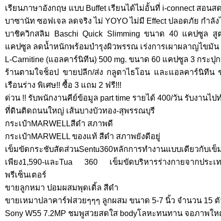
เรียนภาษาอังกฤษ แบบ Buffet เรียนได้ไม่อั้นที่ i-connect ส
บาซานัท ซอฟเจล ลดจริง ไม่ YOYO ไม่มี Effect ปลอดภัย กำลั
บาชิควิกสลิม Baschi Quick Slimming ขนาด 40 แคปซูล สู
แคปซูล ลดน้ำหนักพร้อมบำรุงผิวพรรณ เร่งการเผาผลาญไขมัน
L-Carnitine (แอลคาร์นิทีน) 500 mg. ขนาด 60 แคปซูล 3 กระปุกเพ
ร้านตามใจช็อป ขายปลีก/ส่ง กลูตาไธโอน และแอลคาร์นิทีน 
เรือนร่าง พิเศษ!! ซื้อ 3 แถม 2 ฟรี!!!
ด่วน !! รับพนักงานคีย์ข้อมูล part time รายได้ 400/วัน รับงานไ
ที่ดินติดถนนใหญ่ เส้นบางบัวทอง-สุพรรณบุรี
กระเป๋าMARWELLสีดำ สภาพดี
กระเป๋าMARWELL ของแท้ สีดำ สภาพยังดีอยู่
เข็มขัดกระชับสัดส่วนSentu360หลักการทำงานแบบเดียวกับเข็ม
เพียง1,590-และTua 360 เข็มขัดบริหารร่างกายจากประเ
พรีเซ็นเตอร์
ขายลูกหมา ปอมผสมพุดเดิ้ล สีดำ
ขายเหมาปลาคาร์ฟสวยๆๆๆ ลูกผสม ขนาด 5-7 นิ้ว จำนวน 15 ตั
Sony W55 7.2MP ชมพูสวยสดใส bodyโลหะทนทาน จอภาพใหญ่ 