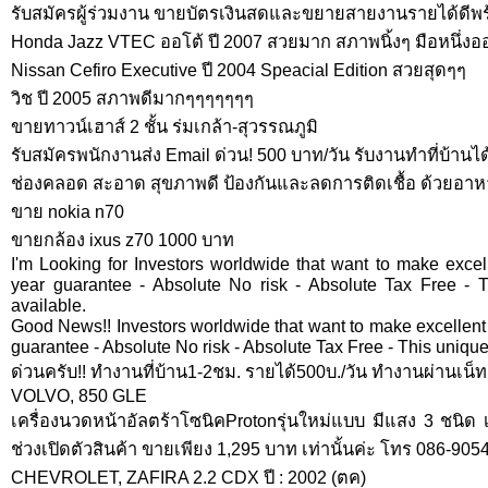
รับสมัครผู้ร่วมงาน ขายบัตรเงินสดและขยายสายงานรายได้ดีพร้อมสิ
Honda Jazz VTEC ออโต้ ปี 2007 สวยมาก สภาพนิ้งๆ มือหนึ่งอ
Nissan Cefiro Executive ปี 2004 Speacial Edition สวยสุดๆๆ
วิช ปี 2005 สภาพดีมากๆๆๆๆๆๆๆ
ขายทาวน์เฮาส์ 2 ชั้น ร่มเกล้า-สุวรรณภูมิ
รับสมัครพนักงานส่ง Email ด่วน! 500 บาท/วัน รับงานทำที่บ้านได
ช่องคลอด สะอาด สุขภาพดี ป้องกันและลดการติดเชื้อ ด้วยอาหา
ขาย nokia n70
ขายกล้อง ixus z70 1000 บาท
I'm Looking for Investors worldwide that want to make excel
year guarantee - Absolute No risk - Absolute Tax Free - T
available.
Good News!! Investors worldwide that want to make excellent
guarantee - Absolute No risk - Absolute Tax Free - This unique
ด่วนครับ!! ทำงานที่บ้าน1-2ชม. รายได้500บ./วัน ทำงานผ่านเน็ท
VOLVO, 850 GLE
เครื่องนวดหน้าอัลตร้าโซนิคProtonรุ่นใหม่แบบ มีแสง 3 ชนิด เ
ช่วงเปิดตัวสินค้า ขายเพียง 1,295 บาท เท่านั้นค่ะ โทร 086-9054
CHEVROLET, ZAFIRA 2.2 CDX ปี : 2002 (ตค)