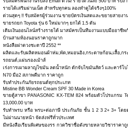
รับสมัครพนักงานรับส่ง Email ด่วน! รายได้วันละ 500 บาท รับงาน
รายได้เสริมผ่านเน็ต สำหรับทุกคน ลองทำดูได้จริงๆ100%
ด่วนสุดๆ !! รับสมัครผู้ร่วมงาน ขายบัตรเงินสดและขยายสายงา
ขายรถยก Toyota รุ่น 6 ใหม่มากๆ ยกได้ 1.5 ตัน
เติมเงินออนไลน์สร้างรายได้ มาสมัครเป็นทีมงานแบบมืออาชีพก
บ้านสามห้องนอนราคาถูกมาก
หนังสือผ่าดวงชะตาปี 2552 **
ผลิตและรับผลิตหมอนผ้าห่ม,พัด,หมอนอิง,กระดาษก้อน,เสื้อ,กระเป๋า
รถยนต์,แผ่นรองเม้าส์
เร่งการเผาผลาญไขมัน ลดน้ำหนัก ดักจับไขมันสัตว์ และคาร์โ
N70 มือ2 สภาพดีมาก ราคาถูก
รับทำประกันภัยรถยนต์ทุกประเภท
Mistine BB Wonder Cream SPF 30 Made in Korea
ขายตู้สาขา PANASONIC KX-TEM 824 พร้อมตัวโปรแกรม T
13,000.00 บาท
รับทำพรบ หรือ พรบ+ต่อภาษี ประกันภัย ชั้น 1 2 3 2+ 3+ โด
ไม่ผ่านนายหน้า จัดส่งฟรีทั่วประเทศ
มีหนังสือเรียนพิเศษของรร กวดวิชาชื่อดังขายหลายวิชาราคาถูก