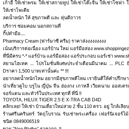
เก้าอี้ ให้เช่าพรม ให้เช่าสกายทูป ให้เช่าโต๊ะจีน ให้เช่าโซฟา 
ให้เช่าโพเดีย
ลดน้ำหนัก ให้ สุขภาพดี และ หุ่นดีถาวร
บริการ ซ่อมคอม นอกสถานที่
กิ๊ปทำมือ....
Pharmacy Cream (ฟาร์มาซี ครีม) ราคาส่งงงงงงงงง
เน้นบริการต่อเนื่อง แอร์บ้าน ใหม่ แอร์มือสอง www.shoppinge
ที่นี่มีครบ *-* แอร์บ้าน แอร์มือสอง แอร์ประกอบ แอร์เช่า www
สยามไฮเทค ... โปรโมชั่นพิเศษประจำเดือนมีนาคม ... PLC ยี่
Dราคา 1,500 บาทเท่านั้นค่ะ ** !!!
อยากลดน้ำหนักไหม อยากมีสุขภาพดีไหม เรายินดีให้คำปรึกษา
นำเที่ยวดูไบ บรูไน ญี่ปุ่น จีน ฮ่องกง เกาหลี เวียดนาม ออสเตร
จอร์แดน และทัวร์ในประเทศ ทุกที่ ที่นี่ !!
TOYOTA, HILUX TIGER 2.5 E X-TRA CAB D4D
คลิกเลย! ให้เช่า บ้านเดี่ยวใหม่สวย 2 ชั้น 110 ตรว. อยู่ ใกล้เล
ร้านศรีนครินทร์ วัตถุโบราณ รับเช่าพระเครื่อง เฟอร์นิเจอร์
ชนิด 0849006519
ขาย "Neo Blythe" ราคาถูก..!!