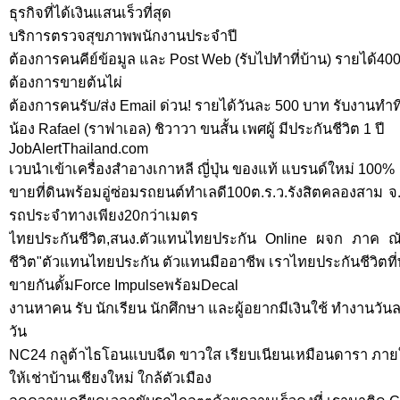
ธุรกิจที่ได้เงินแสนเร็วที่สุด
บริการตรวจสุขภาพพนักงานประจำปี
ต้องการคนคีย์ข้อมูล และ Post Web (รับไปทำที่บ้าน) รายได้40
ต้องการขายต้นไผ่
ต้องการคนรับ/ส่ง Email ด่วน! รายได้วันละ 500 บาท รับงานทำที
น้อง Rafael (ราฟาเอล) ชิวาวา ขนสั้น เพศผู้ มีประกันชีวิต 1 ปี
JobAlertThailand.com
เวบนำเข้าเครื่องสำอางเกาหลี ญี่ปุ่น ของแท้ แบรนด์ใหม่ 100%
ขายที่ดินพร้อมอู่ซ่อมรถยนต์ทำเลดี100ต.ร.ว.รังสิตคลองสาม จ
รถประจำทางเพียง20กว่าเมตร
ไทยประกันชีวิต,สนง.ตัวแทนไทยประกัน Online ผจก ภาค ณ
ชีวิต"ตัวแทนไทยประกัน ตัวแทนมืออาชีพ เราไทยประกันชีวิตที่
ขายกันดั้มForce Impulseพร้อมDecal
งานหาคน รับ นักเรียน นักศึกษา และผู้อยากมีเงินใช้ ทำงานวันล
วัน
NC24 กลูต้าไธโอนแบบฉีด ขาวใส เรียบเนียนเหมือนดารา ภายใ
ให้เช่าบ้านเชียงใหม่ ใกล้ตัวเมือง