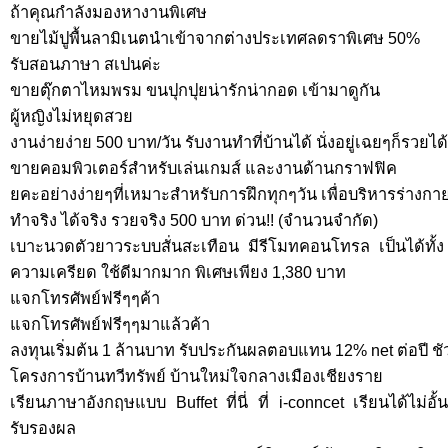
ถ้าคุณกำลังมองหางานพิเศษ
ขายไม้ปูพื้นลามิเนตนำเข้าจากต่างประเทศลดราพิเศษ 50%
รับสอนภาษา สเปนค่ะ
ขายตุ๊กตาไหมพรม ขนปุกปุยน่ารักน่ากอด เข้ามาดูกัน
ผู้หญิงไม่หยุดสวย
งานง่ายง่าย 500 บาท/วัน รับงานทำที่บ้านได้ นั่งอยู่เฉยๆก็รวยได้ 
ขายคอมพิวเตอร์สำหรับเล่นเกมส์ และงานด้านกราฟฟิค
ยคะอย่างง่ายๆที่เหมาะสำหรับการฝึกทุกๆวัน เพื่อบริหารร่างก
ทำจริง ได้จริง รวยจริง 500 บาท ด่วน!! (จำนวนจำกัด)
เบาะนวดตัวยาวระบบสั่นสะเทือน มีรีโมทคอนโทรล เป็นได้ทั้ง
ความเครียด ใช้ดีมากมาก พิเศษเพียง 1,380 บาท
แจกโทรศัพย์ฟรีๆๆค้า
แจกโทรศัพย์ฟรีๆๆมาแล้วค้า
ลงทุนเริ่มต้น 1 ล้านบาท รับประกันผลตอบแทน 12% net ต่อปี ชัวร์
โครงการบ้านทวีทรัพย์ บ้านใหม่ใจกลางเมืองเชียงราย
เรียนภาษาอังกฤษแบบ Buffet ที่นี่ ที่ i-conncet เรียนได้ไม
รับรองผล