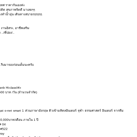
เทศ ราคากันเองค่ะ
ม่ติด สุขภาพจิตดี มาเลยๆๆ
องทำน้ำอุ่น เดินทางสบายๆๆๆๆๆๆ
, งานอิสระ, อาชีพเสริม
../พี่ปอง/..
..รีบมาจองก่อนเต็มนะครับ
anb Hi-class!ค่ะ
้ 500 บาท /วัน (จำนวนจำกัด)
c gat o-net smart 1 ส่วนภาษาอังกฤษ ติวเข้ามหิดลอินเตอร์ จุฬา ธรรมศาสตร์ อินเตอร์ จากทีม
 50,000บาท/เดือน ภายใน 1 ปี
# 04
08#522
Sray