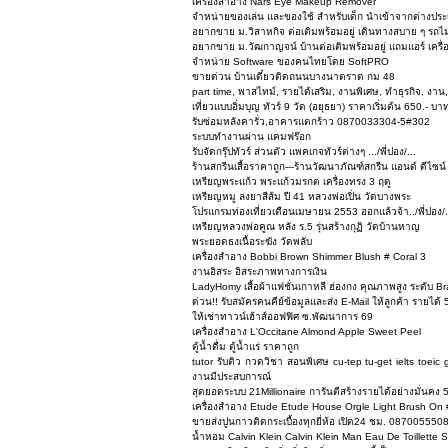
เครื่องสำอาง Nars Eye Makeup Remover
จำหน่ายของเล่น และของใช้ สำหรับเด็ก นำเข้าจากต่างประ
อยากขาย ม.วิสาหกิจ ต่อเติมพร้อมอยู่ เดินทางสบาย ๆ รถไ
อยากขาย ม.วัฒกาญจน์ บ้านต่อเติมพร้อมอยู่ แถมแอร์ เครื่
จำหน่าย Software ของคนไทยโดย SoftPRO
ขายด่วน บ้านเดี๋ยวติดถนนบางนาตราด กม 48
part time, พาสไทม์, รายได้เสริม, งานพิเศษ, ทำธุรกิจ, งาน
เที่ยวแบบอิ่มบุญ ทัวร์ 9 วัด (อยุธยา) ราคาเริ่มต้น 650.- บาท 
รับซ่อมหลังคารั่ว,อาคารแตกร้าว 0870033304-5#302
ระบบทำงานผ่าน แคมฟร๊อก
รับจัดกรุ๊ปทัวร์ ส่วนตัว แพคเกจทัวร์ต่างๆ .../พี่ปอง/...
ร้านสกรีนเสื้อราคาถูก---ร้านวัฒนาภัณฑ์สกรีน แอนด์ ดีไซน์
เหรียญพระแก้ว พระแก้วมรกต เครื่องทรง 3 ฤดู
เหรียญหมู ลงยาสีส้ม ปี 41 หลวงพ่อเปิ่น วัดบางพระ
โปรแกรมท่องเที่ยวเดือนเมษายน 2553 ออกแล้วจ้า../พี่ปอง/
เหรียญหลวงพ่อคูณ หลัง ร.5 รุ่นสร้างกุฏิ วัดบ้านหาญ
พระยอดธงเนื้อระฆัง วัดพลับ
เครื่องสำอาง Bobbi Brown Shimmer Blush # Coral 3
งานอิสระ อิสระภาพทางการเงิน
LadyHomy เสื้อผ้าแฟชั่นเกาหลี ฮ่องกง คุณภาพสูง ระดับ Br
ด่วน!! รับสมัครคนคีย์ข้อมูลและส่ง E-Mail ให้ลูกค้า รายได
ให้เช่าทาวน์เฮ้าส์ออฟฟิศ ซ.พัฒนาการ 69
เครื่องสำอาง L'Occitane Almond Apple Sweet Peel
ตู้น้ำดื่ม ตู้น้ำแร่ ราคาถูก
tutor รับติว กวดวิชา สอนพิเศษ cu-tep tu-get ielts toei
งานมีประสบการณ์
สุดยอดระบบ 21Millionaire การันตีสร้างรายได้อย่างมั่นคง
เครื่องสำอาง Etude Etude House Orgle Light Brush On 
ขายส่งปูนกาวติดกระเบื้องทุกยี่ห้อ เปิด24 ชม. 08700555
น้ำหอม Calvin Klein Calvin Klein Man Eau De Toillette 