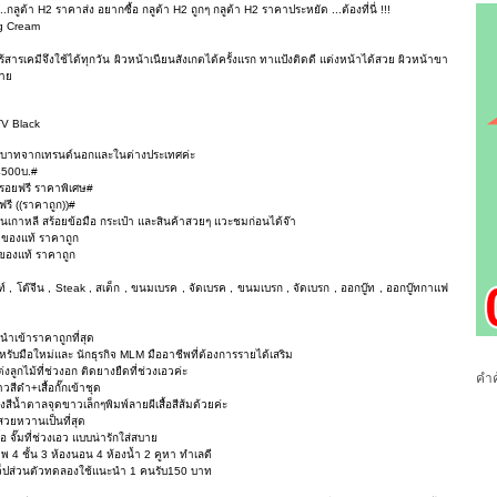
.กลูต้า H2 ราคาส่ง อยากซื้อ กลูต้า H2 ถูกๆ กลูต้า H2 ราคาประหยัด ...ต้องที่นี่ !!!
ng Cream
สารเคมีจึงใช้ได้ทุกวัน ผิวหน้าเนียนสังเกตได้ครั้งแรก ทาแป้งติดดี แต่งหน้าได้สวย ผิวหน้าขา
ขาย
V Black
159บาทจากเทรนด์นอกและในต่างประเทศค่ะ
4500บ.#
รอยฟรี ราคาพิเศษ#
ี ((ราคาถูก))#
ูงานเกาหลี สร้อยข้อมือ กระเป๋า และสินค้าสวยๆ แวะชมก่อนได้จ๊า
 ของแท้ ราคาถูก
นของแท้ ราคาถูก
์ , โต๊จีน , Steak , สเต็ก , ขนมเบรค , จัดเบรค , ขนมเบรก , จัดเบรก , ออกบู๊ท , ออกบู๊ทกาแฟ
 นำเข้าราคาถูกที่สุด
ับมือใหม่และ นักธุรกิจ MLM มืออาชีพที่ต้องการรายได้เสริม
ลูกไม้ที่ช่วงอก ติดยางยืดที่ช่วงเอวค่ะ
คำค
ีดำ+เสื้อกั๊กเข้าชุด
สีน้ำตาลจุดขาวเล็กๆพิมพ์ลายผีเสื้อสีส้มด้วยค่ะ
สวยหวานเป็นที่สุด
อ จั๊มที่ช่วงเอว แบบน่ารักใส่สบาย
 4 ชั้น 3 ห้องนอน 4 ห้องน้ำ 2 คูหา ทำเลดี
เว็ปส่วนตัวทดลองใช้แนะนำ 1 คนรับ150 บาท