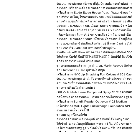
รับสอนภาษาอังกฤษ ฝรั่งเศษ ญี่ปุ่น จีน สเปน สอนตัวต่
อยากขายจร้า บ้านเดี่ยว ม.ชลลดา บท.ต่อเติมเรียบร้อยพร้
เครื่องสำอาง Etude Etude House Peach Water Gloss #
ขายที่ดินปลงใหญ่โซนภาคตะวันออก และที่ดินติดถนนกิ่งแ
ขายจร้า ม.ชุมภัทรนิเวศน์ อาคารพาณิชน์ พร้อมเข้าอยู่ เด
อยากขาย ม.ชลลลดา บท. เดินทางสบาย ๆ แถมแอร์ 6 พร้อมอย
กล้องพร้อมคอมพิวเตอร์ 1 ชุด ขายเพียง 2 หมื่นกว่าเท่านั้น
กล้องพร้อมคอมพิวเตอร์ 1 ชุด ขายเพียง 2 หมื่นกว่าเท่านั้น
อยากขาย ม.ชลลดา บ้านสวยมั๊กมาก หิ้วกระเป๋าเข้าอยู่ได้เล
ขาย ม.ช.รุ่งเรือง 6 ต่อเติมแล้วพร้อมอยู่ หิ้วกระเป๋าเข้าอยู
ขาย vios ตัว J 480000 บาท ลองเข้ามาดูก่อน
งานPart-time/Fulltime เสาร์-อาทิตย์ คีย์ข้อมูลส่งE-Mail 
ให้บริการ ปั๊มซีดี ปั๊มดีวีดี ไรท์ซีดี ไรท์ดีวีดี พิมพ์ซีดี ก็อป
ดีวีดี9 บริการงานพิมพ์ ปกซีดี แพค
ขายคอนแทคเลนส์ราคาถูก ผ่าน อย. Maxim Acuvue Soflens
ขาย Nintendo DS lite อุปกรณ์ครบชุด
เครื่องสำอาง NYX Lip Smacking Fun Colours # 601 Cast
รับสอนภาษาอังกฤษ ตัวต่อตัว ภาษาไทยสำหรับชาวต่างชาติ
ด่วนจองวันนี้มีส่วนลดพิเศษสำหรับทุกท่านที่ต้องการ ที่ดินจ
ขายทาวน์โฮมใหม่ ซ.เอกมัย 8
GREZZTO Anti  Seize Compound Spray สเปรย์ ป้องกันสก
ลดน้ำหนัก กำจัดส่วนเกิน!!! ด้วยผลิตภัณฑ์โภชนาการ สูตรค
เครื่องสำอาง Benefit Powder Get even # 02 Medium
เครื่องสำอาง MAC Lightful Ultracharge Foundation SP
งานง่าย รวยเร็ว แค่คลิ๊ก!!
ขายแมวลูกครึ่งเปอร์เซีย
อยากลดความอ้วน อยากหุ่นดี มาอ่านกันได้ที่นี่ฟรีๆเลยจ้า
ให้เช่าด่วน คอนโดลุมพินีเพลส พระราม3-ริเวอร์วิว ขนาด 
เครื่องประดับสวยหรู ดูดี มีสไตล์ ทั้ง แหวน สร้อยคอ สร้อยข้