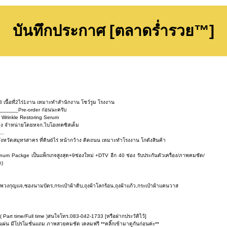
บันทึกประกาศ [ตลาดร่ำรวย™]
 เนื้อที่2ไร่1งาน เหมาะทำสำนักงาน โชว์รูม โรงงาน
%______Pre-order ก่อนนะครับ
e Wrinkle Restoring Serum
ยุง จำหน่ายโดยหจก.ไบโอเทคซิสเต็ม
..
ังหวัดสมุทรสาคร ที่ดิน6ไร่ หน้ากว้าง ติดถนน เหมาะทำโรงงาน โกดังสินค้า
inum Packge เป็นเเพ็กเกจสูงสุด+9ช่องใหม่ +DTV อีก 40 ช่อง รับประกันตัวเครื่อง/ภาพคมชัด/
ด)
,พวงกุญแจ,ซองนามบัตร,กระเป๋าผ้าดิบ,ถุงผ้าโลกร้อน,ถุงผ้าแก้ว,กระเป๋าผ้าแคนวาส
 ( Part time/Full time )สนใจโทร.083-042-1733 [หรือฝากประวัติไว้]
็มแผ่น มีโปรโมชั่นแถม ภาพสวยคมชัด เคลมฟรี **คลิ๊กเข้ามาดูกันก่อนค่ะ**