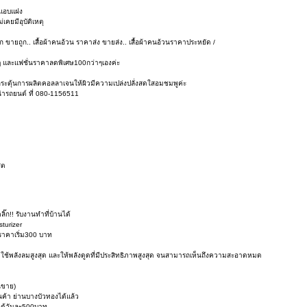
ยแอบแฝง
เคยมีอุบัติเหตุ
าถูก ขายถูก.. เสื้อผ้าคนอ้วน ราคาส่ง ขายส่ง.. เสื้อผ้าคนอ้วนราคาประหยัด /
 และแฟชั่นราคาลดพิเศษ100กว่าๆเองค่ะ
ำกระตุ้นการผลิตคอลลาเจนให้ผิวมีความเปล่งปลั่งสดใสอมชมพูค่ะ
ำรถยนต์ ที่ 080-1156511
ิต
๊ก!! รับงานทำที่บ้านได้
sturizer
 ราคาเริ่ม300 บาท
ฝุ่น ใช้พลังลมสูงสุด และให้พลังดูดที่มีประสิทธิภาพสูงสุด จนสามารถเห็นถึงความสะอาดหมด
นขาย)
นค้า ย่านบางบัวทองได้แล้ว
ยได้วันละ500บาท