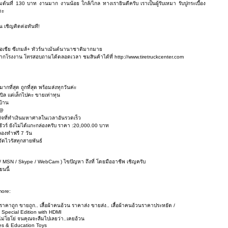
ต้นที่ 130 บาท งานมาก งานน้อย ใกล้/ไกล ทางเรายินดีครับ เราเป็นผู้รับเหมา รับปูกระเบื้อง
าะ
 เชิญติดต่อทันที!
เอเชีย ซีเกมส์+ ทัวร์นาเม้นต์นานาชาติมากมาย
โรงงาน โทรสอบถามได้ตลอดเวลา ชมสินค้าได้ที่ http://www.tiretruckcenter.com
ากที่สุด ถูกที่สุด พร้อมส่งทุกวันค่ะ
บิล แต่เล็กไปคะ ขายเท่าทุน
บ้าน
@@
รกิจที่ทำเงินมหาศาลในเวลาอันรวดเร็ว
ชัวร์ ยังไม่ได้แกะกล่องครับ ราคา :20,000.00 บาท
ลองทำฟรี 7 วัน
ัดไวรัสทุกสายพันธ์
il / MSN / Skype / WebCam ) ไขปัญหา ถึงที่ โดยมืออาชีพ เชิญครับ
ยนนี้
more:
อ้วนราคาถูก ขายถูก.. เสื้อผ้าคนอ้วน ราคาส่ง ขายส่ง.. เสื้อผ้าคนอ้วนราคาประหยัด /
Special Edition with HDMI
ไม่โยโย่ จนคุณจะลืมไปเลยว่า..เคยอ้วน
s & Education Toys