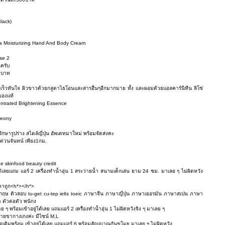
lack)
tra Moisturizing Hand And Body Cream
se 2
นครับ
0 บาท
เร็วทันใจ ผิวขาวด้วยกลูตาไธโอนและสารอื่นๆอีกมากมาย ทั้ง และผอมด้วยแอลคาร์นีทีน ลิโซ่
ของแท้
entrated Brightening Essence
Peony
ษารูปร่าง สไตล์ญี่ปุ่น อัพเดทมาใหม่ พร้อมจัดส่งคะ
ด่วนจันทน์ เพียง1กม.
e skinfood beauty credit
้เลยแถม แอร์ 2 เครื่องทำน้ำอุ่น 1 สระว่ายน้ำ สนามเด็กเล่น ยาม 24 ชม. มาเลย ๆ ไม่ผิดหวัง
คาถูก<h*></h*>
ฤษ ติวสอบ tu-get cu-tep ielts toeic ภาษาจีน ภาษาญี่ปุ่น ภาษาเยอรมัน ภาษาสเปน ภาษา
 ตัวต่อตัว พนักง
พร้อมเข้าอยู่ได้เลย แถมแอร์ 2 เครื่องทำน้ำอุ่น 1 ไม่ผิดหวังจิง ๆ มาเลย ๆ
ายขากางเกงค่ะ มีไซน์ M,L
อเติมพร้อม เข้าอยู่ได้เลย แถมแอร์ 6 พร้อมสัญญาณกันขโมย มาเลย ๆ ไม่ผิดหวัง