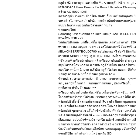
กลูต้า H2 ราคาถูก | ออร่าสกิน **.. ขายกลูต้า H2 ราคาถูก ..
เครื่องสำอาง Kose Beaute De Kose Ultimation Cleansi
สว่าน AO-5000 (Drill)
สครับธัญพืชรวมผสมข้าวโอ๊ต ขัดสิวเสี้ยน ลดไขมันอุดตัน ไร้
วกระจ่างใส ลดรอยด่างดำสิว และฝ้า กลิ่นน้ำนมหอมกรุ่น 
แชมพูรักษาผมหงอกต้องบีสวอนจากเมกา
ขายเดรสใหม่
Samsung UN55C6500 55-Inch 1080p 120 Hz LED HDT
เดรสใหม่ สวย สวย
ไม่ต้องไปไกลค่ะ!ยกเสื้อแฟชั้น ชุดแซก เดรสในราคาเริ่ม
#ขาย iPHONE(us) 3GS 16GB ลงโปรแกรมฟรี จัดส่งฟรี 2
#BLACKBERRYBOLD9700 ลงโปรแกรมฟรี ส่งฟรี ฟีล์มกัน
#ขายBLACKBERRY(us),HTC,iPHONE ลงโปรแกรมฟรี ส่งฟร
**อัพเดท** เครื่องประดับเกาหลี เครื่องประดับแฟชั่น ต่างห
สมุนไพรลดน้ำหนักจาก ม.รังสิต กลูต้าไธโอน แอลคาร์นิทีน
สมุนไพรลดน้ำหนักจาก ม.รังสิต กลูต้าไธโอน แอลคาร์นิที
ขายตู้ปลาขนาด 60นิ้ว มือสองถูกมาก ด่วน
ข้าวกล่อง , อาหารตามสั่ง , ข้าวแกง , อาหารกล่อง , บุฟเฟท
สด , ออกบู๊ทน้ำผลไม้ , สอนสูตรกาแฟสด , สูตรเครื่องดื่ม
คุกกี้อร่อย ทำไมต้องแพง???
เครื่องประดับ เครื่องประดับแฟชั่น เครื่องประดับแฟชั่นเกาหลี
โอกาสที่จะสร้างรายได้ระยะยาวของคุณทางอินเตอร์เน็ต สำหร
พร้อมส่ง!! เสื้อเชิ้ตลายสก็อตคอปกสีขาวดำ ติดกระดุมและแต่ง
ชุดแซกเสื้อยืดแขนยาวสีดำตัดต่อกระโปรงสีครีมพิมพ์ลายดาวส
พร้อมส่ง!! ชุดเดรสแขนสั้นผ้าชีฟองสีครีม ตัดต่อชายกระโปรง
ชุดเดรสแขนกุดผ้าชีฟองสี apricot แต่งดอกกุหลาบที่ตัวชุด 
เสื้อแขนสามส่วนผ้าชีฟองสีขาวครีม แต่งเชือกถักที่ช่วงคอเสื้
ขายด่วน ขายหรือให้เช่า อาคารพาณิชย์ ซอยวัชรพล กรุงเทพ
รับสมัครตัวแทนเติมเงินออนไลน์กับ SiamTopUp สมัครฟรี!
เเจกฟรีวิธีการทำเงินผ่านเน็ตง่ายๆกับ GDI