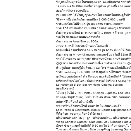
รับปูกระเบื้องทุกชนิดในเขตกรุงเทพฯ และปริมณฑล ราคาเริ่ม
โดยเฉพาะครับ มีทีมงานเชี่ยวชาญด้าน ปูกระเบื้อง โดยเฉพ
สอนกีตาร์โปร่ง 500/เดือน
29,000 บาท ได้ทั้งสัญญาณกันขโมยพร้อมรีโมทประตูรั้วบ้าน
วิธีลดค่าเบี้ยประกันภัยรถยนต์ปีละ 1,000-5,000 บาท/ปี
ขายแอมป์เบสไฟฟ้า SX รุ่น BA-1565 ราคา3200บาท
ขาย ดีวีดี เทปบันทึกการแข่งขัน วอลเลย์บอลหญิง ชิงแชมป์
ต้องการยางรถใหม่ ยางรถขนาดใหญ่ คุณภาพดี ราคาถูก จาก
ของใช้ ของเล่นเสริมพัฒนาการเด็ก
ต้องการขาย Asus Eee pc 900a
งานราชการที่กำลังรับสมัครสอบในขณะนี้
พบกับ เสื้อผ้า แฟชั่นขายส่ง เทรน วัยรุ่น ดารา มีแบบให้เลือกม
ต้องการขาย lv nevrfull monogram pm ซื้อมาวันที่ 11กพ มี
รายได้เสริมผ่าน net ทุกอย่างทำผ่านหน้าจอ คอมพิวเตอร์ที่
@@ ขายโครงสร้างโรงงานพร้อมสิ่งควบตัวอาคาร ด่วน 
ก้าวสู่เส้นทางเศรษฐีเงินล้าน...ดร.สาโรช ทำออนไลน์เป็นธุ
ขาย Blackberry Bold 9000 เครื่องศูนย์เมืองไทยครับรับรอง
ธุรกิจแบบแบ่งบันผลกำไร มีระบบช่วยเหลือมีลูกทีมให้ ให้ทด
มหัศจรรย์สมุนไพรไทย ( มีเอกสารงานวิจัยรับรอง AIDS) กำจ
Lg Hb954pb 5.1ch Blu ray Home Cinema System
สอนพิเศษ เคมี
ได้เลย ( วินโด้ 7, XP, Vista / Outlook Express / Live Ma
บ้านภูตะวัน(ปากช่อง) โปรโมชั่นพิเศษ คืนละ 590 ก่อนเมษา
สมัครฟรีไม่ต้องเสียเงินแม้สลึง
ฟรี เปิดร้านค้าแฟรนไชส์ มินิมาร์ท ไม่เสียค่าแรกเข้า
Low Prices in Electronics, Books, Sports Equipment & 
นี่คือ โอกาสของคุณ รีบคว้าไว้ด่วน !!
เสื้อผ้าคนอ้วนขายส่ง | ..ถูก.. เสื้อผ้าคนอ้วน / เสื้อผ้าคน
Video Console Games : Sale Xbox 360 Console Halo 3 
มีเชฟ ช่วยคุณลดน้ำหนักได้ 5-10 กก.ใน 1 เดือน ปลอดภัย 
Toys and Games Store : Sale LeapFrog Learning Game