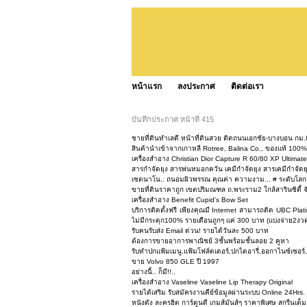
หน้าแรก
ลงประกาศ
ติดต่อเรา
บันทึกประกาศ หน้าที่ 415
ชายที่ดินทำเลดี หน้าที่ดินสวย ติดถนนเอกชัย-บางบอน กม.8
สินค้านำเข้าจากเกาหลี Rotree, Balina Co., ของแท้ 100
เครื่องสำอาง Christian Dior Capture R 60/80 XP Ultimat
สารกำจัดยุง สารพ่นหมอกควัน เคมีกำจัดยุง สารเคมีกำจัด
เซตนาโน.. ถนอมผิวพรรณ คุณค่า ความงาม... # ระดับโลก.
ขายที่ดินราคาถูก เขตปริมณฑล ถ.พระราม2 ใกล้สารินซิตี้ จ
เครื่องสำอาง Benefit Cupid's Bow Set
บริการติดตั้งฟรี เพียงคุณมี Internet สามารถติด UBC Plat
ไม่มีกระตุก100% รายเดือนถูกๆ เเค่ 300 บาท (เเบ่งจ่าย2งว
รับคนรับส่ง Email ด่วน! รายได้วันละ 500 บาท
ต้องการขายอาการพาณิชย์ 3ชั้นพร้อมชั้นลอย 2 คูหา
รับทำปกแฟ้มเมนู,แฟ้มโฟล์ดเดอร์,ปกไดอารี่,ออกาไนซ์เซอร์
ขาย Volvo 850 GLE ปี 1997
อย่างนี้.. ก็มี!!..
เครื่องสำอาง Vaseline Vaseline Lip Therapy Original
รายได้เสริม รับสมัครงานคีย์ข้อมูลผ่านระบบ Online 24Hrs.
หนังดัง ละครฮิต การ์ตูนดี เกมส์มันส์ๆ ราคาพิเศษ สกรีนเต