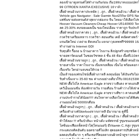
ลองเข้ามาดูเทรนด์ใส่ทำงานกันก่อน เริ่ม199บาทแบบแปลกใ
99 CITROEN XANTIA EXECUSIVE 16วาล์ว
เสื้อผ้าคนอ้วนราคาประหยัด | ..ถูก.. เสื้อผ้าคนอ้วน / เสื้อ
Vehicle gps Navigator : Sale Garmin Nuvi255w GPS Navi
แฟชั่นขายส่งเทรนด์ล่าสุดจากฮ่องกง จีน ไทยมาให้เลือกไ
Hoover Vacuum Cleaners:Cheap Hoover U5140900 Te
ลด 25-30% ลบรอยแผลเป็น ของใหม่เอี่อม ราคาถูก รับประก
เสื้อผ้าคนอ้วนราคาส่ง | ..ถูก.. เสื้อผ้าคนอ้วน / เสื้อผ้าค
กวดวิชาเตรียมทหาร กวดวิชา สอนเสริม เคมี คณิตศาสตร์ ระ
แรนเปิดใหม่ เวลง่าย ติดเทอโบ แจกอาวุธเทพฟรี*99999 16
ทำงานผ่าน Internet GDI
รับทุบตึก รื้อถอ น บ้านอาคาร โรงงาน สิ่งปลูกสร้างทุกชนิ
ขายอพาร์ตเมนต์ ในซอยวัชรพล 4 ชั้น 48 ห้อง เนื้อที่11
เสื้อผ้าคนอ้วนขายถูก | ..ถูก.. เสื้อผ้าคนอ้วน / เสื้อผ้าคน
ขายเสาเข็ม ราคาโรงงาน เข็มหกเหลี่ยม เข็มไอ พร้อมตอ
เรื่องจริง ใครอ่านจบขอให้รวย !!
เป็นเจ้าของแฟรนไชน์เสื้อผ้าเกาหลี ลงทุนน้อย ได้เงินจริง
รับทำเข็มเจาะ 35-60 ซม ค่าแรงอย่างเดียวก็รับ 08161539
NEW เสื้อโปโล American Eagle ลายขวางสีแดง คาดแถบสี
เควีเอ็นแมนชั่น ห้องพักรายวัน รายเดือน ร้านค้าว่างให้เช่า
NEW เสื้อโปโล American Eagle ลายขวางสีขาว คาดแถบสีฟ
งานประจำรายได้น้อย!!!!! สนใจหาทางเลือกใหม่รายได้พิเศษ ค
งานออนไลน์ 50000/เดือน
เสื้อผ้าคนอ้วนถูกๆ | ..ถูก.. เสื้อผ้าคนอ้วน / เสื้อผ้าคนอ้ว
เครื่องสำอางค์Skinfoodจากเกาหลี มีมากมาย ดูที่นี้
เสื้อผ้าคนอ้วนราคาถูก | ..ถูก.. เสื้อผ้าคนอ้วน / เสื้อผ้าค
ท้าให้ลอง !!! ครีมบัวหิมะ หน้าเด้ง มหัศจรรย์ รูขุมขนแนบสนิ
โลชั่นมะเฟืองเช็ดหน้าใส(โทนเนอร์) มีVitamin C, Aสูง รู
กระแสแรงติดอันดับ ยอดขายดีไม่เลิก สุดยอดสารปรับผิวหน
ผลตอบรับดีมาก ๆ ครีมเชอร์รี่คอลลาเจนผิวหน้าดูขาวกระจ่า