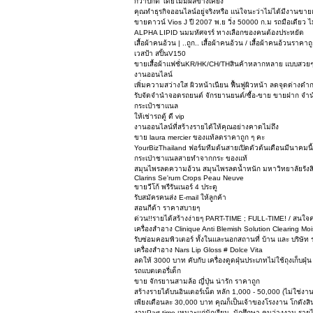
กว่าปกติ โดยไม่มีผลข้างเคียง
คุณทำธุรกิจออนไลน์อยู่จริงหรือ แน่ใจนะว่าไม่ได้มีงานขา
ขายดาวน์ Vios J ปี 2007 พ.ย วิ่ง 50000 ก.ม รถมือเดียว ไม่
ALPHA LIPID นมมหัศจรร์ ทางเลือกของคนต้องประหยัด
เสื้อผ้าคนอ้วน | ..ถูก.. เสื้อผ้าคนอ้วน / เสื้อผ้าคนอ้วนราค
เวสป้า สปิ้นV150
ขายเสื้อผ้าแฟชั่นKR/HK/CH/THสินค้าหลากหลาย แบบสวยๆ
งานออนไลน์
เพิ่มความสว่างใส ผิวหน้าเนียน ฟื้นฟูผิวหน้า ลดจุดด่างด
รับจัดจำนำจอดรถยนต์ จักรยานยนต์/ซื้อ-ขาย ขายฝาก จำน
กระเป๋าชาแนล
ให้เช่ารถตู้ ดี vip
งานออนไลน์ที่สร้างรายได้ให้คุณอย่างคาดไม่ถึง
ขาย laura mercier ของแท้ลดราคาถูก ๆ คะ
YourBizThailand ฟอร์มทีมต้นสายเปิดตัวต้นเดือนมีนาคมนี้
กระเป่าชาแนลสายทำจากกระ ของแท้
สมุนไพรลดความอ้วน สมุนไพรลดน้ำหนัก มหาวิทยาลัยรังส
Clarins Se'rum Crops Peau Neuve
ขายวีโก้ พรีรันเนอร์ 4 ประตู
รับสมัครคนส่ง E-mail ให้ลูกค้า
สอนกีต้า ราคาสบายๆ
ด่วน!!รายได้สร้างง่ายๆ PART-TIME ; FULL-TIME! / สนใจคลิ
เครื่องสำอาง Clinique Anti Blemish Solution Clearing Moi
รับซ่อมคอมพิวเตอร์ ทั้งในและนอกสถานที่ บ้าน และ บริษัท
เครื่องสำอาง Nars Lip Gloss # Dolce Vita
ลดให้ 3000 บาท คับกับ เครื่องดูดฝุ่นประเภทไม่ใช้ถุงเก็บ
รถแบตเตอรี่เด็ก
ขาย จักรยานสามล้อ ญี่ปุ่น น่ารัก ราคาถูก
สร้างรายได้บนอินเตอร์เน็ต หลัก 1,000 - 50,000 (ไม่ใช่งา
เพียงเดือนละ 30,000 บาท คุณก็เป็นเจ้าของโรงงาน โกดังสิ
งานPart-time เหมาะแก่นักเรียน ,นักศึกษา,คนว่างงาน,รา