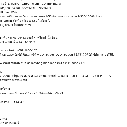
อตัว ตามบ้าน TOEIC TOEFL TU-GET CU-TEP IELTS
อมอยู่ ยาม 24 ชม. เดินทางสบาย ๆ มาเลยๆ
 03 Plum Water
ก้ว-บางพลี-ลาดกระบัง บางนาตราดกม1-53 ติดถนนและเข้าซอย 2-500-10000 ไร่ค่ะ
ินทางสลาย ต่อเติมพร้อม มาเลย ไม่ผิดหวัง
ู่ มาเลย ไม่ผิดหวังจิงๆ
ย เดินทางสบายๆๆ แถมแอร์ 4 เครื่องทำน้ำอุ่น 2
่ได้เลย แถมแอร์ เดินทางสบาย ๆ
500 บาท /วันด่วน 089-1666-185
ปี้ซีดี CD Copy อัดซีดี ฉีดแผ่นซีดี // CDr Screen DVDr Screen มินิซีดี มินิดีวีดี ซีดีการ์ด // ดีวีดี5
 ตลับคอนแทคเลนส์ น่ารักราคาถูกมากกกกก สินค้าอายุมากกว่า 1 ปี
le
 ฝรั่งเศษ ญี่ปุ่น จีน สเปน สอนตัวต่อตัว ตามบ้าน TOEIC TOEFL TU-GET CU-TEP IELTS
ัดสรรสำหรับสร้างบ้าน!!!
รูจับตาย
วบคุมแครอรี่ ปลอดภัยได้ผล ไม่ใช่การใช้ยา Click!!!
F 25 PA+++ # NC30
47 ตรม
อมือ กำไล และจี้