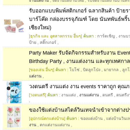
งานแต่งาน
,
จัดงานแต่งานไทย
,
รับจัดงานแต่งานบ้านท
รับออกแบบพิมพ์สติกเกอร์ ฉลากสินค้า ป้ายร
บาร์โค๊ด กล่องบรรจุภัณฑ์ โดย นันทพันธ์พริ้นต
เชียงใหม่)
[ธุรกิจ และ อุตสาหกรรม อื่นๆ]
ค้นหา :
การ์ดเชิญ
,
งานบ
ป้าย
,
สติ๊กเกอร์
,
Party Maker รับจัดกิจกรรมสำหรับงาน Event 
Birthday Party , งานแต่งงาน และทุกเทศกาล
[ของเล่น อื่นๆ]
ค้นหา :
โบโซ่
,
บิดลูกโป่ง
,
มายากล
,
ลูกโ
แต่งาน
,
วงดนตรี งานแต่ง งาน events ราคาถูก คุณภ
[วงดนตรี]
ค้นหา :
งานแต่ง
,
งานแต่งาน
,
ดนตรี
,
ดนตรีง
,
ของใช้แต่งบ้านสไตล์วินเทจนำเข้าจากต่างป
[อุปกรณ์ตกแต่งบ้าน]
ค้นหา :
ของแต่งบ้าน
,
แต่งบ้านวินเ
งาน
,
ตกแต่งานแต่งาน
,