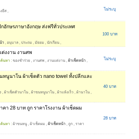
ไม่ระบุ
งยีส
,
ักอักษรภาษาอังกฤษ ส่งฟรีทั่วประเทศ
100 บาท
น้า
,
อนุบาล
,
ประถม
,
มัธยม
,
นักเรียน
,
นแต่งงาน งานศพ
ไม่ระบุ
ค้นหา :
ของชำร่วย
,
งานศพ
,
งานแต่งาน
,
ผ้าเช็ดหน้า
,
นหนูนาโน ผ้าเช็ดตัว nano towel ทั้งปลีกและ
40 บาท
ง
,
ผ้าเช็ดตัวนาโน
,
ผ้าขนหนูนาโน
,
ผ้าแห้งเร็ว
,
ผ้านาโน
,
าคา 28 บาท ถูก ราคาโรงงาน ผ้าเช็ดผม
28 บาท
ค้นหา :
ผ้าขนหนู
,
ผ้าเช็ดผม
,
ผ้าเช็ดหน้า
,
ถูก
,
ราคา