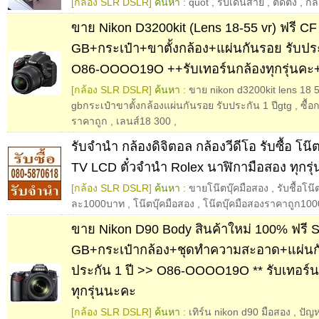
[กล้อง SLR DSLR]
ค้นหา :
quot
,
รับเดินสาย
,
ติดตั้ง
,
กล
ขาย Nikon D3200kit (Lens 18-55 vr) ฟรี CF
GB+กระเป๋า+ขาตั้งกล้อง+แผ่นกันรอย รับปร
O86-OOOO19O ++รับเทอร์นกล้องทุกรุ่นคะ++ 
[กล้อง SLR DSLR]
ค้นหา :
ขาย nikon d3200kit lens 18 55
gbกระเป๋าขาตั้งกล้องแผ่นกันรอย รับประกัน 1 ปีgtg
,
ซื้อ
ราคาถูก
,
เลนส์18 300
,
รับจำนำ กล้องดิจิตอล กล้องวีดีโอ รับซื้อ โน
TV LCD ตั๋วจำนำ Rolex นาฬิกามือสอง ทุกรุ่น 
[กล้อง SLR DSLR]
ค้นหา :
ขายโน๊ตบุ๊คมือสอง
,
รับชื้อโน๊
ละ1000บาท
,
โน๊ตบุ๊คมือสอง
,
โน๊ตบุ๊คมือสองราคาถูก100
ขาย Nikon D90 Body สินค้าใหม่ 100% ฟรี 
GB+กระเป๋ากล้อง+ชุดทำความสะอาด+แผ่นกั
ประกัน 1 ปี >> O86-OOOO19O ** รับเทอร์
ทุกรุ่นนะคะ
[กล้อง SLR DSLR]
ค้นหา :
เทิร์น nikon d90 มือสอง
,
ปัญห