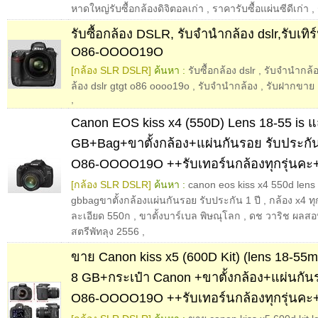
หาดใหญ่รับซื้อกล้องดิจิตอลเก่า
,
ราคารับซื้อแผ่นซีดีเก่า
,
รับซื้อกล้อง DSLR, รับจำนำกล้อง dslr,รับเทิร
O86-OOOO19O
[กล้อง SLR DSLR]
ค้นหา :
รับซื้อกล้อง dslr
,
รับจำนำกล้อ
ล้อง dslr gtgt o86 oooo19o
,
รับจำนำกล้อง
,
รับฝากขาย เ
,
Canon EOS kiss x4 (550D) Lens 18-55 is 
GB+Bag+ขาตั้งกล้อง+แผ่นกันรอย รับประกั
O86-OOOO19O ++รับเทอร์นกล้องทุกรุ่นคะ
[กล้อง SLR DSLR]
ค้นหา :
canon eos kiss x4 550d lens
gbbagขาตั้งกล้องแผ่นกันรอย รับประกัน 1 ปี
,
กล้อง x4 ทุก
ละเอียด 550ก
,
ขาตั้งบาร์เบล พิษณุโลก
,
ดช วาริช ผลสอ
สตรีพัทลุง 2556
,
ขาย Canon kiss x5 (600D Kit) (lens 18-55
8 GB+กระเป๋า Canon +ขาตั้งกล้อง+แผ่นกั
O86-OOOO19O ++รับเทอร์นกล้องทุกรุ่นคะ