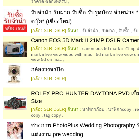
ราคาดี ซื้อถึงที่ครับ
,
รับจำนำ-รับฝาก-รับซื้อ-รับรูดบัตร-จำหน่าย *
ตบุ๊ค* (เชียงใหม่)
[กล้อง SLR DSLR]
ค้นหา :
รับจำนำ
,
รับฝาก
,
รับซื้อ
,
รับ
Canon EOS 5D Mark II 21MP DSLR Came
[กล้อง SLR DSLR]
ค้นหา :
canon eos 5d mark ii 21mp 
mark ii live view video with mac
,
5d mark ii live view o
view 5d on mac
,
กล้องวงจรปิด
[กล้อง SLR DSLR]
ROLEX PRO-HUNTER DAYTONA PVD เข็ม
Size
[กล้อง SLR DSLR]
ค้นหา :
นาฬิกาก๊อป
,
นาฬิกาcopy
,
re
copy
,
tag copy
,
ช่างภาพ PhotoPlus Wedding Photography 
แต่งงาน pre wedding