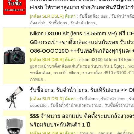
Flash ให้ราคาสูงมาก จ่ายเงินสดทันทีมีหน้าร
[กล้อง SLR DSLR]
ค้นหา :
รับซื้อกล้อง dslr
,
รับจำนำกล้อ
ล้อง dslr
,
รับซื้อlens
,
รับจำนำ lens
,
Nikon D3100 Kit (lens 18-55mm VR) ฟรี CF
GB+กระเป๋า+ขาตั้งกล้อง+แผ่นกันรอย รับปร
O86-OOOO19O ++รับเทอร์นกล้องทุกรุ่นคะ
[กล้อง SLR DSLR]
ค้นหา :
nikon d3100 kit lens 18 55mm
gbกระเป๋าขาตั้งกล้องแผ่นกันรอย รับประกัน 1 ปีgtgt
,
nik
ขาตั้งกล้อง
,
กระเป๋า nikon
,
ราคากล้อง d510 d3100 d11
ภาพนก
,
รับซื้อlens, รับจำนำ lens, รับเทิร์นlens 
[กล้อง SLR DSLR]
ค้นหา :
รับซื้อlens
,
รับจำนำ lens
,
รั
oooo19o
,
รับซื้อตั๋วจํานําแถวพระราม2
,
รับซื้อตั๋วจํานํ
$$$ จำหน่าย ออกแบบ ติดตั้งระบบกล้องวงจ
พร้อมรับประกันสินค้า 1 ปี
[กล้อง SLR DSLR]
ค้นหา :
จำหน่าย
,
ออกแบบ
,
ติดตั้งร