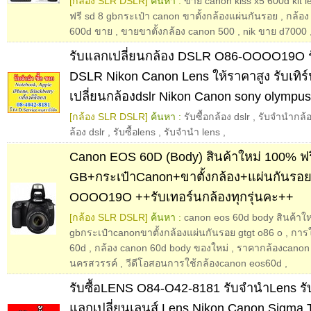
[กล้อง SLR DSLR]
ค้นหา :
ขาย canon kiss x5 600d kit 
ฟรี sd 8 gbกระเป๋า canon ขาตั้งกล้องแผ่นกันรอย
,
กล้อง
600d ขาย
,
ขายขาตั้งกล้อง canon 500
,
nik ขาย d7000
รับแลกเปลี่ยนกล้อง DSLR O86-OOOO19O 
DSLR Nikon Canon Lens ให้ราคาสูง รับเทิร
เปลี่ยนกล้องdslr Nikon Canon sony olympus
[กล้อง SLR DSLR]
ค้นหา :
รับซื้อกล้อง dslr
,
รับจำนำกล้อ
ล้อง dslr
,
รับซื้อlens
,
รับจำนำ lens
,
Canon EOS 60D (Body) สินค้าใหม่ 100% ฟร
GB+กระเป๋าCanon+ขาตั้งกล้อง+แผ่นกันรอ
OOOO19O ++รับเทอร์นกล้องทุกรุ่นคะ++
[กล้อง SLR DSLR]
ค้นหา :
canon eos 60d body สินค้าให
gbกระเป๋าcanonขาตั้งกล้องแผ่นกันรอย gtgt o86 o
,
การใ
60d
,
กล้อง canon 60d body ของใหม่
,
ราคากล้องcanon 
นครสวรรค์
,
วีดีโอสอนการใช้กล้องcanon eos60d
,
รับซื้อLENS O84-O42-8181 รับจำนำLens รับ
แลกเปลี่ยนเลนส์ Lens Nikon Canon Sigma 