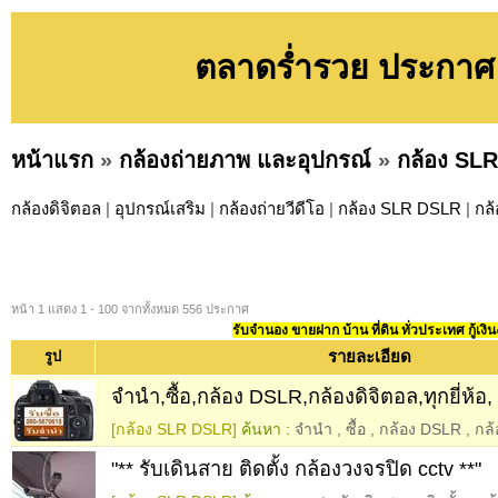
ตลาดร่ำรวย ประกาศ
หน้าแรก
»
กล้องถ่ายภาพ และอุปกรณ์
»
กล้อง SL
กล้องดิจิตอล
|
อุปกรณ์เสริม
|
กล้องถ่ายวีดีโอ
|
กล้อง SLR DSLR
|
กล
หน้า 1 แสดง 1 - 100 จากทั้งหมด 556 ประกาศ
รับจำนอง ขายฝาก บ้าน ที่ดิน ทั่วประเทศ กู้เงิน
รายละเอียด
รูป
จำนำ,ซื้อ,กล้อง DSLR,กล้องดิจิตอล,ทุกยี่ห้
[กล้อง SLR DSLR]
ค้นหา :
จำนำ
,
ซื้อ
,
กล้อง DSLR
,
กล้
"** รับเดินสาย ติดตั้ง กล้องวงจรปิด cctv **"