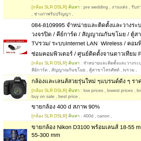
[กล้อง SLR DSLR]
ค้นหา :
pre wedding
,
งานแต่ง
,
รับถ
,
ช่างภาพรับปริญญา
,
084-8109995 จำหน่ายและติดตั้งและวางระ
วงจรปิด / คีย์การ์ด / สัญญาณกันขโมย / ตู้ส
TVรวม/ ระบบInternet LAN  Wireless / คอมพ
ซ่อมคอมพิวเตอร์ / ศูนย์ติดตั้งจานดาวเทียม 
[กล้อง SLR DSLR]
ค้นหา :
จำหน่ายและติดตั้งและวางระ
คีย์การ์ด
,
สัญญาณกันขโมย
,
ตู้สาขาโทรศัพท์
,
tvรวม
,
กล้องและเลนส์สวยรุ่นใหม่ ๆแบรนด์ดัง ๆ รา
[กล้อง SLR DSLR]
ค้นหา :
low prices
,
lowest prices
,
lo
buy on sale
,
best price
,
ขายกล้อง 400 d สภาพ 90%
[กล้อง SLR DSLR]
ค้นหา :
400d
,
canon
,
ขายกล้อง Nikon D3100 พร้อมเลนส์ 18-55 m
55-300 mm