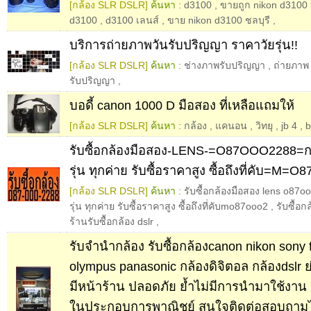
[กล้อง SLR DSLR]
ค้นหา :
d3100
,
ขายถูก nikon d3100
d3100
,
d3100 เลนส์
,
ขาย nikon d3100 ชลบุรี
,
บริการถ่ายภาพวันรับปริญญา ราคาวัยรุ่น!!
[กล้อง SLR DSLR]
ค้นหา :
ช่างภาพรับปริญญา
,
ถ่ายภาพ
รับปริญญา
,
บอดี้ canon 1000 D มือสอง ที่เหลือแถมให้
[กล้อง SLR DSLR]
ค้นหา :
กล้อง
,
แคนอน
,
วิทยุ
,
jb 4
,
b
รับซื้อกล้องมือสอง-LENS-=O87OOO2288=ก
รุ่น ทุกค่าย รับซื้อราคาสูง ซื้อถึงที่คับ=M
[กล้อง SLR DSLR]
ค้นหา :
รับซื้อกล้องมือสอง lens o87o
รุ่น ทุกค่าย รับซื้อราคาสูง ซื้อถึงที่คับmo87ooo2
,
รับซื้อ
ร้านรับซื้อกล้อง dslr
,
รับจำนำกล้อง รับซื้อกล้องcanon nikon sony f
olympus panasonic กล้องดิจิตอล กล้องdslr
มีหน้าร้าน ปลอดภัย ย้ำไม่มีการนำมาใช้งาน 
ในประกอบการพาณิชย์ สนใจติดต่อสอบถามไ