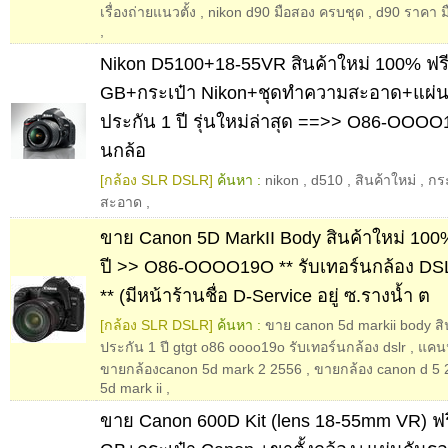
เรื่องถ่ายแนวตั้ง
,
nikon d90 มือสอง ครบชุด
,
d90 ราคา ม
,
Nikon D5100+18-55VR สินค้าใหม่ 100% ฟร
GB+กระเป๋า Nikon+ชุดทำความสะอาด+แผ่นก
ประกัน 1 ปี รุ่นใหม่ล่าสุด ==>> O86-OOOO
นกล้อ
[กล้อง SLR DSLR]
ค้นหา :
nikon
,
d510
,
สินค้าใหม่
,
กร
สะอาด
,
ขาย Canon 5D MarkII Body สินค้าใหม่ 100
ปี >> O86-OOOO19O ** รับเทอร์นกล้อง DSL
** (มีหน้าร้านชื่อ D-Service อยู่ ซ.รางน้ำ ต
[กล้อง SLR DSLR]
ค้นหา :
ขาย canon 5d markii body สิน
ประกัน 1 ปี gtgt o86 oooo19o รับเทอร์นกล้อง dslr
,
แคน
ขายกล้องcanon 5d mark 2 2556
,
ขายกล้อง canon d 5 
5d mark ii
,
ขาย Canon 600D Kit (lens 18-55mm VR) ฟร