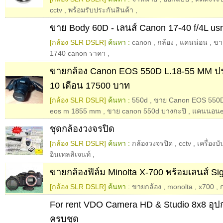
cctv
,
พร้อมรับประกันสินค้า
,
ขาย Body 60D - เลนส์ Canon 17-40 f/4L us
[กล้อง SLR DSLR]
ค้นหา :
canon
,
กล้อง
,
แคนน่อน
,
ขา
1740 canon ราคา
,
ขายกล้อง Canon EOS 550D L.18-55 MM ประ
10 เดือน 17500 บาท
[กล้อง SLR DSLR]
ค้นหา :
550d
,
ขาย Canon EOS 550
eos m 1855 mm
,
ขาย canon 550d บางกะปิ
,
แคนนอนe
ชุดกล้องวงจรปิด
[กล้อง SLR DSLR]
ค้นหา :
กล้องวงจรปิด
,
cctv
,
เครื่องบ
อินเทลลิเจนท์
,
ขายกล้องฟิล์ม Minolta X-700 พร้อมเลนส์ S
[กล้อง SLR DSLR]
ค้นหา :
ขายกล้อง
,
monolta
,
x700
,
For rent VDO Camera HD & Studio 8x8 อุป
ครบชุด