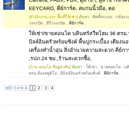
KEYCARD, คีย์การ์ด, สแกนนิ้วมือ, คอ
[สำนักงาน และ พื้นที่ให้เช่า]
ค้นหา :
ติดตั้งระบบ
,
กล้องว
วงจรปิด
,
ทีวีวงจรปิด
,
คีย์การ์ด
,
ให้เช่า/ขายคอนโด บดินทร์สวีทโฮม 36 ตรม.ห
บิลล์อินครัวพร้อมซิงค์ พื้นปูกระเบื้อง เตียงนอน 
เครื่องทำน้ำอุ่น สิ่งอำนวยความสะดวก คีย์การ
,รปภ.24 ชม.,ร้านสะดวกซื้อ,
[บ้าน คอนโด ที่อยู่อาศับ]
ค้นหา :
ให้เช่า
,
ขายคอนโด
,
บด
ตรม.ห้องสตูดิโอ
,
มีบิลล์อินครัวพร้อมซิงค์
,
คีย์การ์ด
,
หน้า 1 จาก 4
1
2
3
4