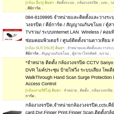
[กล้อง อื่นๆ]
ค้นหา :
ติดตั้งระบบ
,
กล้องวงจรปิด
,
cctv
,
วง
,
คีย์การ์ด
,
084-8109995 จำหน่ายและติดตั้งและวางระ
วงจรปิด / คีย์การ์ด / สัญญาณกันขโมย / ตู้ส
TVรวม/ ระบบInternet LAN  Wireless / คอมพ
ซ่อมคอมพิวเตอร์ / ศูนย์ติดตั้งจานดาวเทียม 
[กล้อง SLR DSLR]
ค้นหา :
จำหน่ายและติดตั้งและวางระ
คีย์การ์ด
,
สัญญาณกันขโมย
,
ตู้สาขาโทรศัพท์
,
tvรวม
,
*จำหน่าย ติดตั้ง กล้องวงจรปิด CCTV San
DVR ไมค์ประชุม ป้ายไฟวิ่ง ระบบเสียง โพเด
WalkThrough Hand Scan Surge Protection ค
Access Control
[กล้องถ่ายวีดีโอ]
ค้นหา :
จำหน่าย
,
ติดตั้ง
,
กล้องวงจรปิด
การ์ด
,
กล้องวงจรปิด,จำหน่ายกล้องวงจรปิด,cctv,คีย
card,Dvr,Finger Print,Finger Scan,ติดตั้งกล