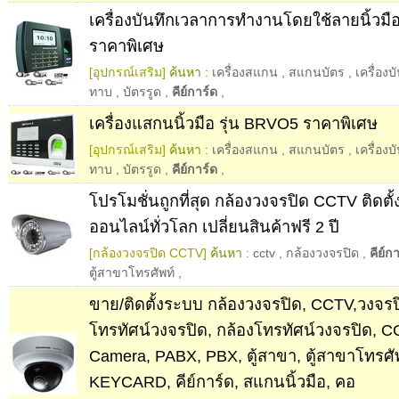
เครื่องบันทึกเวลาการทำงานโดยใช้ลายนิ้วมือ
ราคาพิเศษ
[อุปกรณ์เสริม]
ค้นหา :
เครื่องสแกน
,
สแกนบัตร
,
เครื่องบ
ทาบ
,
บัตรรูด
,
คีย์การ์ด
,
เครื่องแสกนนิ้วมือ รุ่น BRVO5 ราคาพิเศษ
[อุปกรณ์เสริม]
ค้นหา :
เครื่องสแกน
,
สแกนบัตร
,
เครื่องบ
ทาบ
,
บัตรรูด
,
คีย์การ์ด
,
โปรโมชั่นถูกที่สุด กล้องวงจรปิด CCTV ติดตั้
ออนไลน์ทั่วโลก เปลี่ยนสินค้าฟรี 2 ปี
[กล้องวงจรปิด CCTV]
ค้นหา :
cctv
,
กล้องวงจรปิด
,
คีย์ก
ตู้สาขาโทรศัพท์
,
ขาย/ติดตั้งระบบ กล้องวงจรปิด, CCTV,วงจรปิ
โทรทัศน์วงจรปิด, กล้องโทรทัศน์วงจรปิด, 
Camera, PABX, PBX, ตู้สาขา, ตู้สาขาโทรศัพท
KEYCARD, คีย์การ์ด, สแกนนิ้วมือ, คอ