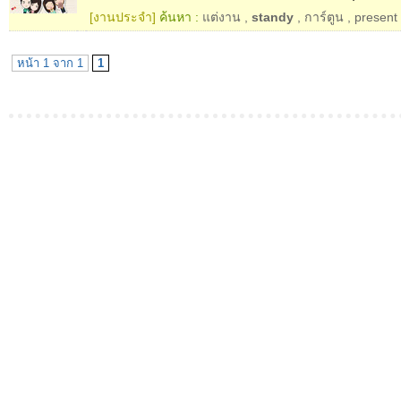
[งานประจำ]
ค้นหา :
แต่งาน
,
standy
,
การ์ตูน
,
present
หน้า 1 จาก 1
1