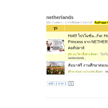
netherlands
หน้า 1 แสดง 1 - 2 จากทั้งหมด 2 ประกาศ
รับจำนอง ขา
รูป
Hot!!! โปรโมชั่น...Fw: Ho
Princess จาก NETHERLA
ต่อสัปดาห์
[ซัก อบ รีด เสื้อผ้า]
ค้นหา :
โปรโมช
netherlands
,
สัมนาฟรี งานศึกษาต่อเนเธ
[ศึกษาต่อต่างประเทศ]
ค้นหา :
n
หน้า 1 จาก 1
1