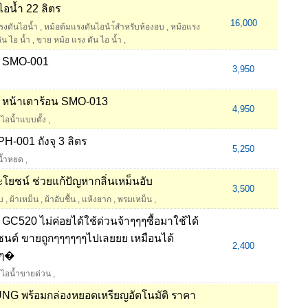
ไอน้ำ 22 ลิตร
16,000
แรงดันไอน้ำ
,
หม้อต้มแรงดันไอนำ้สำหรับห้องอบ
,
หม้อแรง
ัน ไอ น้ำ
,
ขาย หม้อ แรง ดัน ไอ น้ำ
,
้ำ SMO-001
3,950
้ำ หน้าเตาร้อน SMO-013
4,950
ดไอน้ำแบบตั้ง
,
PH-001 ถังจุ 3 ลิตร
5,250
น้ำหยด
,
ยชน์ ช่วยแก้ปัญหากลิ่นเหม็นอับ
3,500
ับ
,
ผ้าเหม็น
,
ผ้าอับชื้น
,
แห้งยาก
,
พรมเหม็น
,
 GC520 ไม่ค่อยได้ใช้ด่วนจ้าๆๆๆซื้อมาใช้ได้
์เซนต์ ขายถูกๆๆๆๆๆๆไปเลยยย เหมือนได้
2,400
ๆๆๆ�
ดไอน้ำขายด่วน
,
UNG พร้อมกล่องหยอดเหรียญอัตโนมัติ ราคา