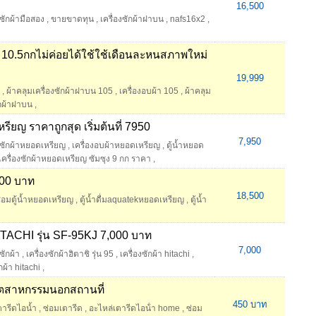
16,500
งซักผ้ามือสอง
,
ขายขาดทุน
,
เครื่องซักผ้าฝาบน
,
nafs16x2
,
ูล 10.5กกไม่ค่อยได้ใช้ใช้เดือนละหนสภาพใหม่
19,999
,
ผ้าคลุมเครื่องซักผ้าฝาบน 105
,
เครื่องอบผ้า 105
,
ผ้าคลุม
ักผ้าฝาบน
,
หรียญ ราคาถูกสุด เริ่มต้นที่ 7950
7,950
องซักผ้าหยอดเหรียญ
,
เครื่องอบผ้าหยอดเหรียญ
,
ตู้น้ำหยอด
เครื่องซักผ้าหยอดเหรียญ ซัมซุง 9 กก ราคา
,
500 บาท
18,500
ซ่อมตู้น้ำหยอดเหรียญ
,
ตู้น้ำดื่มaquatekหยอดเหรียญ
,
ตู้น้ำ
ITACHI รุ่น SF-95KJ 7,000 บาท
7,000
งซักผ้า
,
เครื่องซักผ้าฮิตาชิ รุ่น 95
,
เครื่องซักผ้า hitachi
,
กผ้า hitachi
,
อุตสาหกรรมนอกสถานที่
450 บาท
ตารีดไอน้ำ
,
ซ่อมเตารีด
,
อะไหล่เตารีดไอน้ํา home
,
ซ่อม