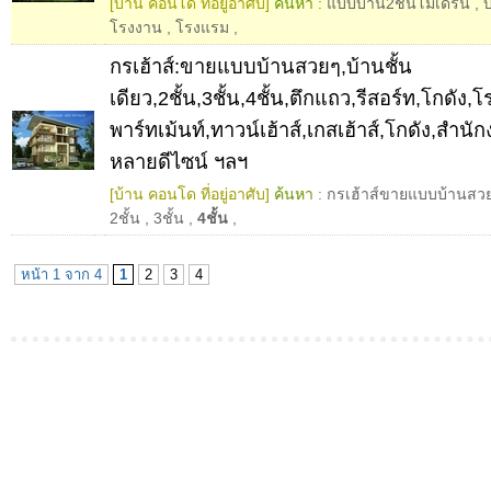
[บ้าน คอนโด ที่อยู่อาศับ]
ค้นหา :
แบบบ้าน2ชั้นโมเดิร์น
,
บ
โรงงาน
,
โรงแรม
,
กรเฮ้าส์:ขายแบบบ้านสวยๆ,บ้านชั้น
เดียว,2ชั้น,3ชั้น,4ชั้น,ตึกแถว,รีสอร์ท,โกดั
พาร์ทเม้นท์,ทาวน์เฮ้าส์,เกสเฮ้าส์,โกดัง,สำน
หลายดีไซน์ ฯลฯ
[บ้าน คอนโด ที่อยู่อาศับ]
ค้นหา :
กรเฮ้าส์ขายแบบบ้านสว
2ชั้น
,
3ชั้น
,
4ชั้น
,
หน้า 1 จาก 4
1
2
3
4