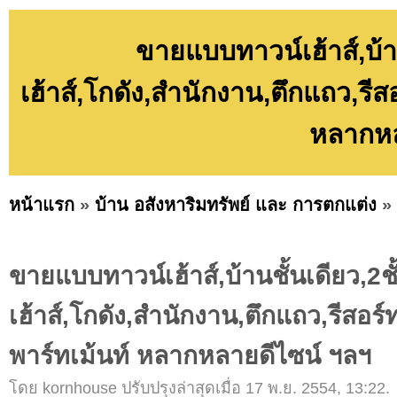
ขายแบบทาวน์เฮ้าส์,บ้านช
เฮ้าส์,โกดัง,สำนักงาน,ตึกแถว,รี
หลากหล
หน้าแรก
»
บ้าน อสังหาริมทรัพย์ และ การตกแต่ง
»
ขายแบบทาวน์เฮ้าส์,บ้านชั้นเดียว,2ชั้
เฮ้าส์,โกดัง,สำนักงาน,ตึกแถว,รีสอร
พาร์ทเม้นท์ หลากหลายดีไซน์ ฯลฯ
โดย kornhouse ปรับปรุงล่าสุดเมื่อ 17 พ.ย. 2554, 13:22.