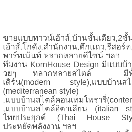
ขายแบบทาวน์เฮ้าส์,บ้านชั้นเดียว,2ชั้น
เฮ้าส์,โกดัง,สำนักงาน,ตึกแถว,รีสอร
พาร์ทเม้นท์ หลากหลายดีไซน์ ฯลฯ
ทีมงาน KornHouse Design มีแบบบ
วยๆ หลากหลายสไตล์ มีทั้งแ
เดิร์น(modern style),แบบบ้านสไตล
(mediterranean style)
,แบบบ้านสไตล์คอนเทมโพรารี่(con
,แบบบ้านสไตล์อิตาเลียน (italian s
ไทยประยุกต์ (Thai House Style
ประหยัดพลังงาน ฯลฯ