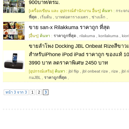
900บาท/ตรม.
[เครื่องเขียน และ อุปกรณ์สำนักงาน อื่นๆ]
ค้นหา :
กระจกอ
ที่สุด
,
เริ่มต้น
,
บาทต่อตารางเมตร
,
ช่างเล็ก
,
ขาย san-x Rilakkuma ราคาถูก ที่สุด
[อื่นๆ]
ค้นหา :
ราคาถูกที่สุด
,
rilakuma
,
korilakuma
,
kior
ขายลำโพง Docking JBL Onbeat Rizeสีขาว
สำหรับiPhone iPod iPad ราคาถูก ของแท้ 1
3990 บาท ลดราคาพิเศษ 2450 บาท
[อุปกรณ์เสริม]
ค้นหา :
jbl flip
,
jbl onbeat rize
,
rize
,
jbl r
กมJBL
,
ราคาถูกที่สุด
,
หน้า 3 จาก 3
1
2
3