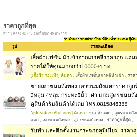
ราคาถูกที่สุด
หน้า 3 แสดง 41 - 45 จากทั้งหมด 45 ประกาศ
รับจำนอง ขายฝาก บ้าน ที่ดิน ทั่วประเทศ กู้เงิน
รายละเอียด
รูป
เสื้อผ้าแฟชั่น นำเข้าจากเกาหลีราคาถูก แถ
รายได้ให้คุณมากกว่า10000+บาท
[เสื้อผ้า รองเท้า]
ค้นหา :
เสื้อผ้าแฟชั่นเกาหลีนำเข้า
,
ราคาถ
ขายเตาขนมถังทอง เตาขนมถังแตกราคาถูกที่
3หลุม 4หลุม กระทะ5นิ้ว+ฝา แถมสูตรขนมถ
ดูสินค้ารับสินค้าได้เลย โทร.0815846388
[อุปกรณ์การทำอาหาร]
ค้นหา :
ขนมถังแตก
,
สูตรขนมถั
แตก
,
เตาขนมถังทอง
,
สูตรขนมถังทอง
,
ราคาถูกที่สุด
,
รับทำ และติดตั้งงานกระจกอลูมิเนียม ราคาถูกที