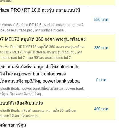
พร้อมส่ง
,
rface PRO / RT 10.6 ตรงรุ่น หลายแบบให้
550 บาท
 Microsoft Surface RT 10.6
,
surface case pro
,
อุปกรณ์
รอง
,
case surface pro
,
เคส surface rt case
,
ME173 หมุนได้ 360 องศา ตรงรุ่น พร้อมส่ง
 MeMo Pad HD7 ME173 หมุนได้ 360 องศา ตรงรุ่น พร้อม
380 บาท
 HD7 ME173 หมุนได้ 360 องศา ตรงรุ่น พร้อมส่ง
,
เคส
s memo pad hd 7
,
เคส ซิลิโคน asus memo hd 7
,
,พาวเวอร์แบ้งค์ราคาถูก,ลำโพง bluetooth
้อไม่โนเนม,power bank enloopของ
0 บาท
น,โมเดลรถฟังmp3/วิทยุ,power bank ysboa
etooth Beats
,
power bankมียี่ห้อไม่โนเนม
,
power bank
าร์ตูน
,
โมเดลรถฟังmp3วิทยุ
,
แบบมินิ เสียงดีเบสแน่น
460 บาท
etooth Beats
,
เสียงดีเบสแน่น
,
ความดัง 95 เดซิเบล
lltalk ได้เลย
,
น้ำหนักเบา
,
พท์ลายการ์ตูน