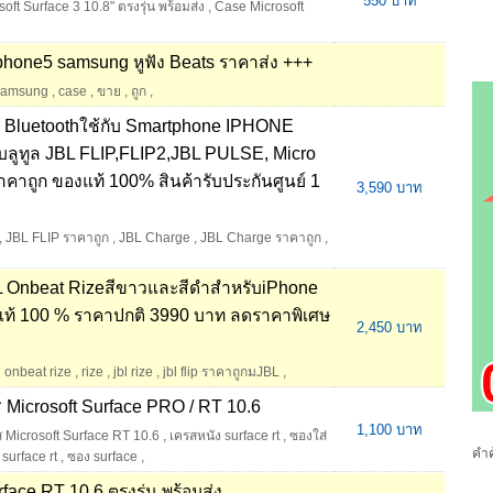
550 บาท
oft Surface 3 10.8" ตรงรุ่น พร้อมส่ง
,
Case Microsoft
phone5 samsung หูฟัง Beats ราคาส่ง +++
samsung
,
case
,
ขาย
,
ถูก
,
 Bluetoothใช้กับ Smartphone IPHONE
ีบลูทูล JBL FLIP,FLIP2,JBL PULSE, Micro
าคาถูก ของแท้ 100% สินค้ารับประกันศูนย์ 1
3,590 บาท
,
JBL FLIP ราคาถูก
,
JBL Charge
,
JBL Charge ราคาถูก
,
 Onbeat RizeสีขาวและสีดำสำหรับiPhone
แท้ 100 % ราคาปกติ 3990 บาท ลดราคาพิเศษ
2,450 บาท
l onbeat rize
,
rize
,
jbl rize
,
jbl flip ราคาถูกมJBL
,
ส Microsoft Surface PRO / RT 10.6
1,100 บาท
 Microsoft Surface RT 10.6
,
เครสหนัง surface rt
,
ซองใส่
คำค
 surface rt
,
ซอง surface
,
face RT 10.6 ตรงรุ่น พร้อมส่ง