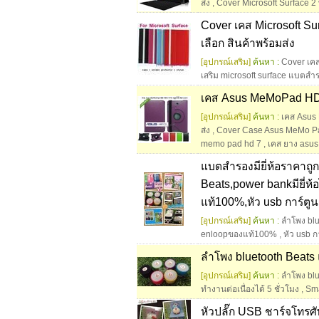
ส่ง
,
Cover Microsoft Surface 2 
Cover เคส Microsoft Su
เลือก สินค้าพร้อมส่ง
[อุปกรณ์เสริม]
ค้นหา :
Cover เคส
เสริม microsoft surface แบตสำ
เคส Asus MeMoPad HD7 
[อุปกรณ์เสริม]
ค้นหา :
เคส Asus
ส่ง
,
Cover Case Asus MeMo Pad
memo pad hd 7
,
เคส ยาง asu
แบตสำรองมียี่ห้อราคาถูก
Beats,power bankมียี่ห
แท้100%,หัว usb การ์ตู
[อุปกรณ์เสริม]
ค้นหา :
ลำโพง blu
enloopของแท้100%
,
หัว usb ก
ลำโพง bluetooth Beats 
[อุปกรณ์เสริม]
ค้นหา :
ลำโพง blu
ทำงานต่อเนื่องได้ 5 ชั่วโมง
,
Sma
หัวปลั๊ก USB ชาร์จโทรศั