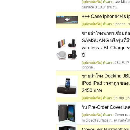
[อุปกรณ์เสริม]
ค้นหา :
เคส Micros
Surface 3 10.8" ตรงรุ่น
,
+++ Case iphone4/4s i
[อุปกรณ์เสริม]
ค้นหา :
iphone
,
ขายลำโพงพกพาเชื่อมต่อ
SAMSUANG หรือรุ่นที่ม
wireless ,JBL Charge ร
ปี
[อุปกรณ์เสริม]
ค้นหา :
JBL FLIP
iphone
,
ขายลำโพง Docking JBL
iPod iPad ราคาถูก ของ
2450 บาท
[อุปกรณ์เสริม]
ค้นหา :
jbl flip
,
jb
รับ Pre-Order Cover เค
[อุปกรณ์เสริม]
ค้นหา :
Cover เคส
microsoft surface rt
,
เคสหนังใส่
Cover เคส Microsoft Sur