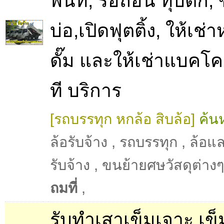
พื้นที่, รื้อถอน ทุบตึก, 
บ่อ,เปิดฟุตติ้ง, ให้เช่
ดั๊ม และให้เช่าแบคโค
ที บริการ
[รถบรรทุก หกล้อ สิบล้อ]
ค้น
ล้อรับจ้าง
,
รถบรรทุก
,
ล้อแ
รับจ้าง
,
ขนย้ายศษวัสดุต่างๆ
ถมที่
,
รับทำเสาเข็มเจาะ เข