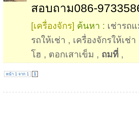
สอบถาม086-973358
[เครื่องจักร]
ค้นหา :
เช่ารถ
รถให้เช่า
,
เครื่องจักรให้เช่า
โฮ
,
ตอกเสาเข็ม
,
ถมที่
,
หน้า 1 จาก 1
1