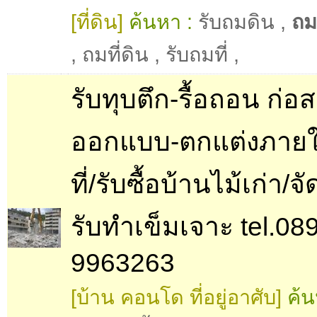
[ที่ดิน]
ค้นหา :
รับถมดิน
,
ถมท
,
ถมที่ดิน
,
รับถมที่
,
รับทุบตึก-รื้อถอน ก่อส
ออกแบบ-ตกแต่งภาย
ที่/รับซื้อบ้านไม้เก่า/จ
รับทำเข็มเจาะ tel.089
9963263
[บ้าน คอนโด ที่อยู่อาศับ]
ค้น