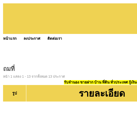
หน้าแรก
ลงประกาศ
ติดต่อเรา
ถมที่
หน้า 1 แสดง 1 - 13 จากทั้งหมด 13 ประกาศ
รับจำนอง ขายฝาก บ้าน ที่ดิน ทั่วประเทศ กู้เงิน
รายละเอียด
รูป