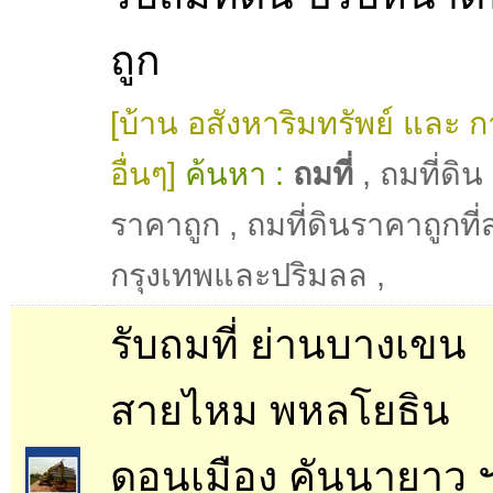
ถูก
[บ้าน อสังหาริมทรัพย์ และ 
อื่นๆ]
ค้นหา :
ถมที่
,
ถมที่ดิน
ราคาถูก
,
ถมที่ดินราคาถูกที่
กรุงเทพและปริมลล
,
รับถมที่ ย่านบางเขน
สายไหม พหลโยธิน
ดอนเมือง คันนายาว 