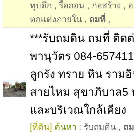
ทุบตึก
,
รื้อถอน
,
ก่อสร้าง
,
อ
ตกแต่งภายใน
,
ถมที่
,
***รับถมดิน ถมที่ ติด
พานุวัตร 084-65741
ลูกรัง ทราย หิน รามอ
สายไหม สุขาภิบาล5 ท
และบริเวณใกล้เคียง
[ที่ดิน]
ค้นหา :
รับถมดิน
,
ถมท