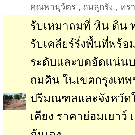
คุณพานุวัตร
,
ถมลูกรัง
,
ทร
รับเหมาถมที่ หิน ดิน
รับเคลียร์ริ่งพื้นที่พร้
ระดับและบดอัดแน่นบ
ถมดิน ในเขตกรุงเทพ
ปริมณฑลและจังหวัดใ
เคียง ราคาย่อมเยาว์ เ
กันเอง