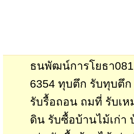
ธนพัฒน์การโยธา081
6354 ทุบตึก รับทุบตึก
รับรื้อถอน ถมที่ รับเ
ดิน รับซื้อบ้านไม้เก่า 