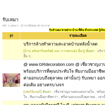
รับเหมา
หน้า 1 แสดง 1 - 20 จากทั้งหมด 46 ประกาศ
รับจำนอง ขายฝาก บ้าน ที่ดิน ทั่วประเทศ กู้เงิน
รายละเอียด
รูป
บริการล้างทำความสะอาดบ้านหลังน้ำลด
[บ้าน อสังหาริมทรัพย์ และ การตกแต่ง อื่นๆ]
ค้นหา :
บริก
อื่น ๆ
,
@ www.GRdecoration.com @ เชี่ยวชาญงา
พร้อมบริการที่คุณประทับใจ ทีมงานมืออาชีพกว
ค่าออกแบบถึงตุลาคม เท่านั้น!!) รับเหมา อ
ต่อเติม อย่างครบวงจร
[เฟอร์นิเจอร์]
ค้นหา :
เชี่ยวชาญงานตกแต่งภายใน
,
พร้อม
ใจ
,
ทีมงานมืออาชีพกว่า
,
ฟรีค่าออกแบบถึงตุลาคม
,
เท่าน