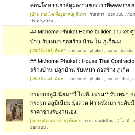
คอนโดทาวเฮาส์ดูผลงานของเราที่www.thai
[บ้าน คอนโด ที่อยู่อาศับ]
ค้นหา :
รับเหมา
,
ออกแบบ
,
ก่อส
ปรับปรุงบ้าน
,
## Mr.home Phuket Home builder phuket ศูน
บ้าน รับเหมา ก่อสร้าง บ้าน ใน ภูเก็ต##
[เฟอร์นิเจอร์]
ค้นหา :
mr.home
,
phuket
,
home
,
builder
## Mr.home Phuket : House Thai Contractor
สร้างบ้าน ปลูกบ้าน รับเหมา ก่อสร้าง ภูเก็ต
[เฟอร์นิเจอร์]
ค้นหา :
mr.home
,
phuket
,
house
,
thai
,
c
,
กระจกอลูมิเนียม**วี.ไอ.พี. เฟรม** รับเหมา อ
กระจก อลูมิเนียม มุ้งลวด ฝ้า ผนังเบา ระดับ
ราคาช่างรับงานเอง.
[อุปกรณ์ตกแต่งบ้าน]
ค้นหา :
กระจกอลูมิเนียม
,
วี.ไอ.พี.
,
ออกแบบ
,