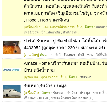
สำนักงาน , คอนโด , บูธแสดงสินค้า รับสั่งทำ
ตามแบบทุกชนิด เชิญเยี่ยมชมโชว์รูม ชุดครั
, Hood , Hob ราคาพิเศษ
[เครื่องเขียน และ อุปกรณ์สำนักงาน อื่นๆ]
ค้นหา :
ออกแบ
เฟอร์.บิวท์
,
บ้านพักอาศัย
,
สำนักงาน
,
ปาร์เก้ รับเหมา ปู ขัด ทำสี ซ่อม ไม้พื้นไม้ปาร
4403952 (ถูกสุดๆราคา 230 บ. ด่อ1ตรม.ครับ
[งาน อื่นๆ]
ค้นหา :
ปาร์เก้
,
รับเหมา
,
ทำสี
,
ซ่อม
,
ไม้พื้นไ
Amaze Home บริการรับเหมา ต่อเติมบ้าน ร
บ้าน หลังน้ำท่วม
[ธุรกิจ และ อุตสาหกรรม อื่นๆ]
ค้นหา :
รับเหมา
,
รับเหมา,รับจ้าง,ประมูล
[เครื่องจักร]
ค้นหา :
รับเหมา
,
รับจ้าง
,
ประมูล
,
ขายเครื่อ
เฟืองKASHIFUJI
,
ขายเครื่องกัดเฟือง Kashifuji
,