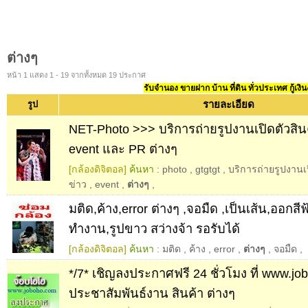
ต่างๆ
หน้า 1 แสดง 1 - 19 จากทั้งหมด 19 ประกาศ
รับจำนอง ขายฝาก บ้าน ที่ดิน ทั่วประเทศ กู้เงิน
รายละเอียด
รูป
NET-Photo >>> บริการถ่ายรูปงานเปิดตัวสิน
event และ PR ต่างๆ
[กล้องดิจิตอล]
ค้นหา :
photo
,
gtgtgt
,
บริการถ่ายรูปงานเป
ข่าว
,
event
,
ต่างๆ
,
มติด,ค้าง,error ต่างๆ ,จอมืด ,เป็นเส้น,ออกสีฟ
ทำงาน,รูปขาว สว่างจ้า รอรับได้
[กล้องดิจิตอล]
ค้นหา :
มติด
,
ค้าง
,
error
,
ต่างๆ
,
จอมืด
,
*/7* เชิญลงประกาศฟรี 24 ชั่วโมง ที่ www.job
ประชาสัมพันธ์งาน สินค้า ต่างๆ