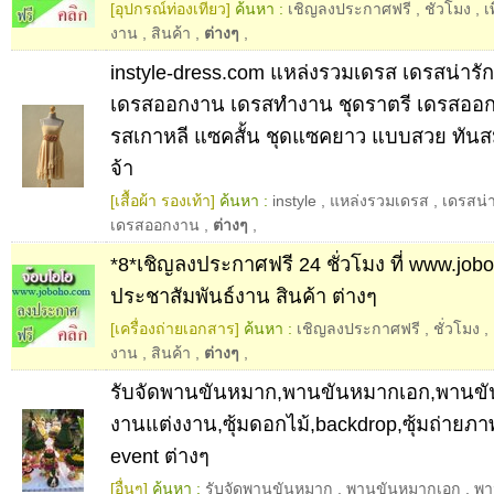
[อุปกรณ์ท่องเที่ยว]
ค้นหา :
เชิญลงประกาศฟรี
,
ชั่วโมง
,
เ
งาน
,
สินค้า
,
ต่างๆ
,
instyle-dress.com แหล่งรวมเดรส เดรสน่าร
เดรสออกงาน เดรสทำงาน ชุดราตรี เดรสออก
รสเกาหลี แซคสั้น ชุดแซคยาว แบบสวย ทันส
จ้า
[เสื้อผ้า รองเท้า]
ค้นหา :
instyle
,
แหล่งรวมเดรส
,
เดรสน่า
เดรสออกงาน
,
ต่างๆ
,
*8*เชิญลงประกาศฟรี 24 ชั่วโมง ที่ www.jobo
ประชาสัมพันธ์งาน สินค้า ต่างๆ
[เครื่องถ่ายเอกสาร]
ค้นหา :
เชิญลงประกาศฟรี
,
ชั่วโมง
,
งาน
,
สินค้า
,
ต่างๆ
,
รับจัดพานขันหมาก,พานขันหมากเอก,พานขั
งานแต่งงาน,ซุ้มดอกไม้,backdrop,ซุ้มถ่ายภ
event ต่างๆ
[อื่นๆ]
ค้นหา :
รับจัดพานขันหมาก
,
พานขันหมากเอก
,
พา