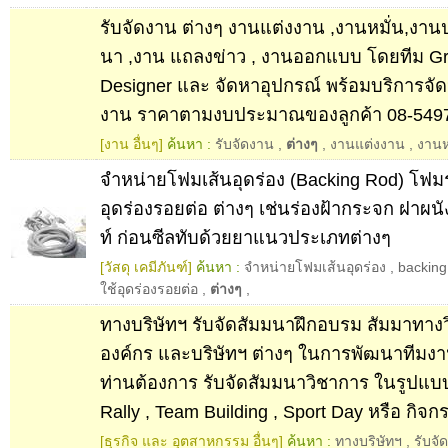
รับจัดงาน ต่างๆ งานแต่งงาน ,งานหมั่น,งานป
นา ,งาน แถลงข่าว , งานออกแบบ โดยทีม Gr
Designer และ จัดหาอุปกรณ์ พร้อมบริการจัด
งาน ราคาตามงบประมาณของลูกค้า 08-549
[งาน อื่นๆ]
ค้นหา :
รับจัดงาน
,
ต่างๆ
,
งานแต่งงาน
,
งานห
จำหน่ายโฟมเส้นอุดร่อง (Backing Rod) โฟมร
อุดร่องรอยต่อ ต่างๆ เช่นร่องฝ้ากระจก ฝาผน
ท์ ก่อนซีลทับด้วยยาแนวประเภทต่างๆ
[วัสดุ เคมีภันฑ์]
ค้นหา :
จำหน่ายโฟมเส้นอุดร่อง
,
backing
ใช้อุดร่องรอยต่อ
,
ต่างๆ
,
ทางบริษัทฯ รับจัดสัมมนาฝึกอบรม สัมมาทางว
องค์กร และบริษัทฯ ต่างๆ ในการพัฒนาทีมงานท
ท่านต้องการ รับจัดสัมมนาวิชาการ ในรูปแ
Rally , Team Building , Sport Day หรือ กิจก
[ธุรกิจ และ อุตสาหกรรม อื่นๆ]
ค้นหา :
ทางบริษัทฯ
,
รับจ