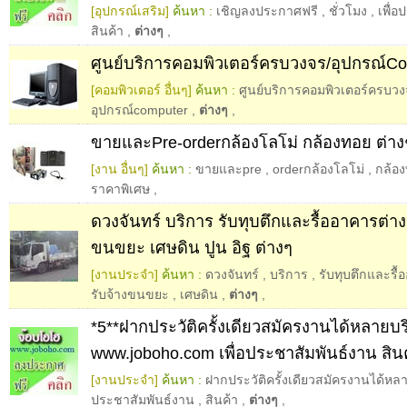
[อุปกรณ์เสริม]
ค้นหา :
เชิญลงประกาศฟรี
,
ชั่วโมง
,
เพื่
สินค้า
,
ต่างๆ
,
ศูนย์บริการคอมพิวเตอร์ครบวงจร/อุปกรณ์Co
[คอมพิวเตอร์ อื่นๆ]
ค้นหา :
ศูนย์บริการคอมพิวเตอร์ครบว
อุปกรณ์computer
,
ต่างๆ
,
ขายและPre-orderกล้องโลโม่ กล้องทอย ต่า
[งาน อื่นๆ]
ค้นหา :
ขายและpre
,
orderกล้องโลโม่
,
กล้อ
ราคาพิเศษ
,
ดวงจันทร์ บริการ รับทุบตึกและรื้ออาคารต่า
ขนขยะ เศษดิน ปูน อิฐ ต่างๆ
[งานประจำ]
ค้นหา :
ดวงจันทร์
,
บริการ
,
รับทุบตึกและรื
รับจ้างขนขยะ
,
เศษดิน
,
ต่างๆ
,
*5**ฝากประวัติครั้งเดียวสมัครงานได้หลายบริษ
www.joboho.com เพื่อประชาสัมพันธ์งาน สินค
[งานประจำ]
ค้นหา :
ฝากประวัติครั้งเดียวสมัครงานได้หลาย
ประชาสัมพันธ์งาน
,
สินค้า
,
ต่างๆ
,