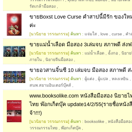
รัดเกล้ามือสอง
,
ขายBoxst Love Curse คำสาปนี้มีรัก ของใหม่ม
ค่ะ
[นวนิยาย วรรณกรรม]
ค้นหา :
แจ่มใส
,
love
,
curse
,
คำส
ขายแม่น้ำเลือด มือสอง 3เล่มจบ สภาพดี ส่งฟร
[นวนิยาย วรรณกรรม]
ค้นหา :
แม่น้ำเลือด
,
ฉั้งกอ
,
นิยาย
ภายใน
,
นิยายจีนมือสอง
,
ขายอวสานจิ๋นซี 10 เล่มจบ มือสอง สภาพดี ส่
[นวนิยาย วรรณกรรม]
ค้นหา :
ผู้แต่ง
,
ผู้แปล
,
หลงเหยิน
,
สนพ.สยามอินเตอร์บุ๊คส์
,
www.booksolike.com หนังสือมือสอง นิยา
ไทย พ๊อกเก็ตบุ๊ค update14/2/55(รายชื่อหนังส
จ้า!!!)
[นวนิยาย วรรณกรรม]
ค้นหา :
booksolike
,
หนังสือมือสอ
วรรณกรรมไทย
,
พ๊อกเก็ตบุ๊ค
,