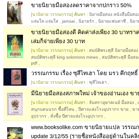
ขายนิยายมือสองลดราคาจากปกราว 50%
[นวนิยาย วรรณกรรม]
ค้นหา :
นิยายมือสอง.หนังสือมือสอ
แจ่มใส.แจ่มใส
,
jamsai
,
นิยายรัก
,
นิยายแฟนตาซี
,
นิยา
ขายนิยายมือสองดี คิดค่าส่งเพียง 30 บาทราคาเ
เล่มก็จ่ายเพียง 30 บาท
[นวนิยาย วรรณกรรม]
ค้นหา :
สมบัติพระศุลี นิยายมือสอง
สมบัติพระศุลี king solomons mines
,
สมบัติพระศุลี มือสอ
pdf
,
วรรณกรรม เรื่อง ซุสีไทเฮา โดย มรว คึกฤทธิ
[นวนิยาย วรรณกรรม]
ค้นหา :
ซุสีไทเฮา
,
มีนิยายมือสองสภาพใหม่ เจ้าของอ่านเอง ขา
[นวนิยาย วรรณกรรม]
ค้นหา :
จันทราอุษาคเนย์ มือสอง
,
สนุกแดนนรก ซื้อที่ไหน
,
ปีศาจแห่งโรงอุปรากร ขาย
,
ขาย
อุปรากร
,
สั่งซื้อ ปีศาจแห่งโรงอุปรากร
,
www.booksolike.com ขายนิยายแปล วรรณ
update 3/12/55 (รายชื่อหนังสืออยู่ด้านในคลิก