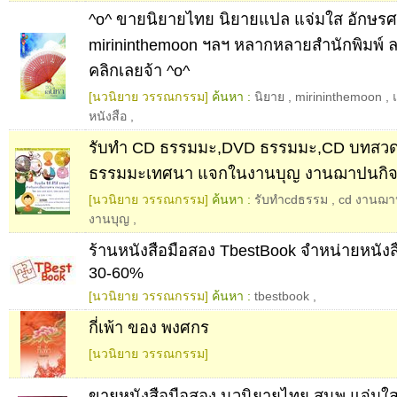
^o^ ขายนิยายไทย นิยายแปล แจ่มใส อักษรศา
mirininthemoon ฯลฯ หลากหลายสำนักพิมพ์ 
คลิกเลยจ้า ^o^
[นวนิยาย วรรณกรรม]
ค้นหา :
นิยาย
,
mirininthemoon
,
หนังสือ
,
รับทำ CD ธรรมมะ,DVD ธรรมมะ,CD บทสว
ธรรมมะเทศนา แจกในงานบุญ งานฌาปนกิ
[นวนิยาย วรรณกรรม]
ค้นหา :
รับทำcdธรรม
,
cd งานฌา
งานบุญ
,
ร้านหนังสือมือสอง TbestBook จำหน่ายหนัง
30-60%
[นวนิยาย วรรณกรรม]
ค้นหา :
tbestbook
,
กี่เพ้า ของ พงศกร
[นวนิยาย วรรณกรรม]
ขายหนังสือมือสอง นวนิยายไทย สนพ.แจ่ม