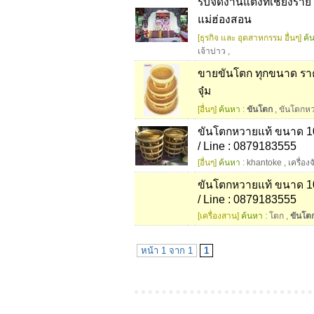
รับจัดงานแต่งที่เชียงรา
แม่ฮ่องสอน
[ธุรกิจ และ อุตสาหกรรม อื่นๆ]
ค้
เจ้าบ่าว
,
ขายขันโตก ทุกขนาด รา
จุ๋ม
[อื่นๆ]
ค้นหา :
ขันโตก
,
ขันโตกห
ขันโตกหวายแท้ ขนาด 10
/ Line : 0879183555
[อื่นๆ]
ค้นหา :
khantoke
,
เครื่อง
ขันโตกหวายแท้ ขนาด 10
/ Line : 0879183555
[เครื่องสาน]
ค้นหา :
โตก
,
ขันโต
หน้า 1 จาก 1
1