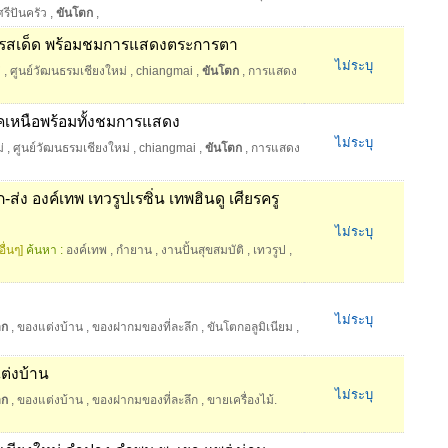
รีปันครัว
,
ขันโตก
,
รสเด็ด พร้อมชมการแสดงตระการตา
ไม่ระบุ
่
,
ศูนย์วัฒนธรมเชียงใหม่
,
chiangmai
,
ขันโตก
,
การแสดง
เหนือพร้อมทั้งชมการแสดง
ไม่ระบุ
่
,
ศูนย์วัฒนธรมเชียงใหม่
,
chiangmai
,
ขันโตก
,
การแสดง
่ง องค์เทพ เทวรูปเรซิ่น เทพฮินดู เศียรครู
ไม่ระบุ
ื่นๆ]
ค้นหา :
องค์เทพ
,
กำยาน
,
งานปั้นสุขสมบัติ
,
เทวรูป
,
ไม่ระบุ
ตก
,
ของแต่งบ้าน
,
ของฝากมของที่ละลึก
,
ขันโตกอลูมิเนียม
,
ต่งบ้าน
ไม่ระบุ
ตก
,
ของแต่งบ้าน
,
ของฝากมของที่ละลึก
,
ขายเครื่องไม้.