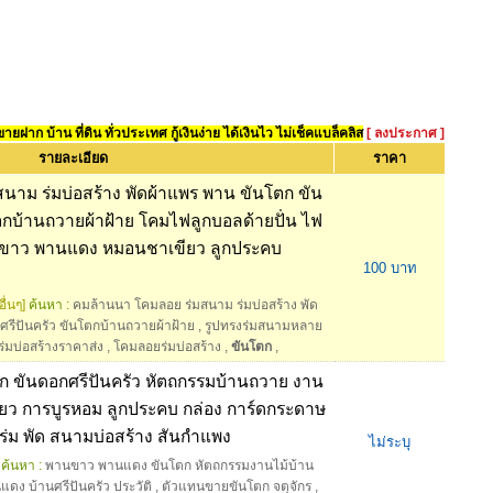
ยฝาก บ้าน ที่ดิน ทั่วประเทศ กู้เงินง่าย ได้เงินไว ไม่เช็คแบล็คลิส
[ ลงประกาศ ]
รายละเอียด
ราคา
าม ร่มบ่อสร้าง พัดผ้าแพร พาน ขันโตก ขัน
ตกบ้านถวายผ้าฝ้าย โคมไฟลูกบอลด้ายปั่น ไฟ
านขาว พานแดง หมอนชาเขียว ลูกประคบ
100 บาท
ื่นๆ]
ค้นหา :
คมล้านนา โคมลอย ร่มสนาม ร่มบ่อสร้าง พัด
รีปันครัว ขันโตกบ้านถวายผ้าฝ้าย
,
รูปทรงร่มสนามหลาย
่มบ่อสร้างราคาส่ง
,
โคมลอยร่มบ่อสร้าง
,
ขันโตก
,
 ขันดอกศรีปันครัว หัตถกรรมบ้านถวาย งาน
ยว การบูรหอม ลูกประคบ กล่อง การ์ดกระดาษ
่ม พัด สนามบ่อสร้าง สันกำแพง
ไม่ระบุ
ค้นหา :
พานขาว พานแดง ขันโตก หัตถกรรมงานไม้บ้าน
นแดง บ้านศรีปันครัว ประวัติ
,
ตัวแทนขายขันโตก จตุจักร
,