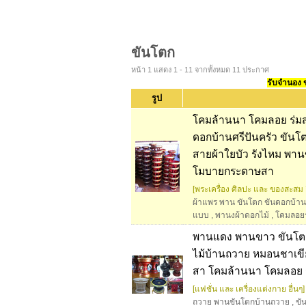
ขันโตก
หน้า 1 แสดง 1 - 11 จากทั้งหมด 11 ประกาศ
รับจำนอง ขา
รูป
โคมล้านนา โคมลอย ร่มสน
ดอกบ้านศรีปันครัว ขันโ
สายผ้าใยบัว รังไหม พ
โมบายกระดาษสา
[พระเครื่อง ศิลปะ และ ของสะสม อ
ผ้าแพร พาน ขันโตก ขันดอกบ้านศ
แบบ
,
พานงผ้าดอกไม้
,
โคมลอยร
พานแดง พานขาว ขันโตก
ไม้บ้านถวาย หมอนชาเขี
สา โคมล้านนา โคมลอย ร
[แฟชั่น และ เครื่องแต่งกาย อื่นๆ]
ถวาย พานขันโตกบ้านถวาย
,
ขั