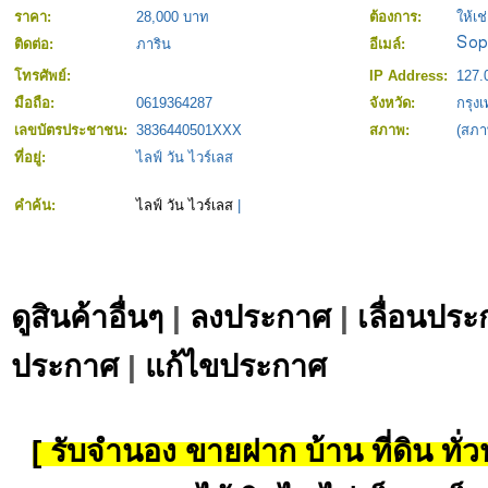
ราคา:
28,000 บาท
ต้องการ:
ให้เช
ติดต่อ:
ภาริน
อีเมล์:
โทรศัพย์:
IP Address:
127.
มือถือ:
0619364287
จังหวัด:
กรุง
เลขบัตรประชาชน:
3836440501XXX
สภาพ:
(สภา
ที่อยู่:
ไลฟ์ วัน ไวร์เลส
คำค้น:
ไลฟ์ วัน ไวร์เลส
|
ดูสินค้าอื่นๆ
|
ลงประกาศ
|
เลื่อนประ
ประกาศ
|
แก้ไขประกาศ
[ รับจำนอง ขายฝาก บ้าน ที่ดิน ทั่วป