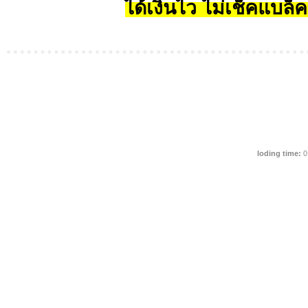
ได้เงินไว ไม่เช็คแบล็ค
loding time:
0