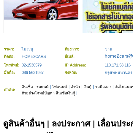
ราคา:
ไม่ระบุ
ต้องการ:
ขาย
ติดต่อ:
HOME2CARS
อีเมล์:
โทรศัพย์:
02-1530579
IP Address:
110.171.58.116
มือถือ:
086-5631937
จังหวัด:
กรุงเทพมหานคร
สินเชื่อ
|
รถยนต์
|
ไฟแนนซ์
|
จำนำ
|
เงินกู้
|
รถมือสอง
|
จัดไฟแนนซ
คำค้น:
ตัวอย่างโจทย์ปัญหา สินเชื่อเงินกู้
|
ดูสินค้าอื่นๆ
|
ลงประกาศ
|
เลื่อนประ