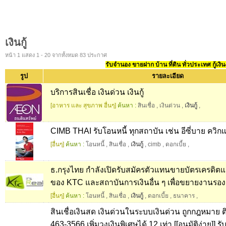
เงินกู้
หน้า 1 แสดง 1 - 20 จากทั้งหมด 83 ประกาศ
รับจำนอง ขายฝาก บ้าน ที่ดิน ทั่วประเทศ กู้เงิน
รูป
รายละเอียด
บริการสินเชื่อ เงินด่วน เงินกู้
[อาหาร และ สุขภาพ อื่นๆ]
ค้นหา :
สินเชื่อ
,
เงินด่วน
,
เงินกู้
,
CIMB THAI รับโอนหนี้ ทุกสถาบัน เช่น อีซี่บาย ควิกแ
[อื่นๆ]
ค้นหา :
โอนหนี้
,
สินเชื่อ
,
เงินกู้
,
cimb
,
ดอกเบี้ย
,
ธ.กรุงไทย กำลังเปิดรับสมัครตัวแทนขายบัตรเครดิตและ
ของ KTC และสถาบันการเงินอื่น ๆ เพื่อขยายงานรอง
[อื่นๆ]
ค้นหา :
โอนหนี้
,
สินเชื่อ
,
เงินกู้
,
ดอกเบี้ย
,
ธนาคาร
,
สินเชื่อเงินสด เงินด่วนในระบบเงินด่วน ถูกกฎหมาย ต
463-3566 เพิ่มวงเงินพิเศษได้ 12 เท่า [[อนุมัติง่าย]] รั