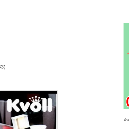
33)
คำค