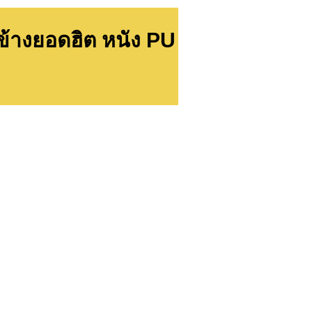
ยข้างยอดฮิต หนัง PU