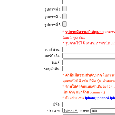
รูปภาพที่ 1
รูปภาพที่ 3
รูปภาพที่ 5
*
รูปภาพมีความสำคัญมาก
สามาร
น้อย 1 รูปเสมอ
* รูปภาพใช้ได้ เฉพาะภาพชนิด JPE
เบอร์บ้าน
เบอร์มือถือ
อีเมล์
ระบุคำค้น
*
คำค้นมีความสำคัญมาก
ในการเพ
คุณจะนึกได้ เช่น ยี่ห้อ รุ่น คำสะ
*
ห้ามใส่คำค้นแบบคำเดียวยาวๆ
เ
เป็นคำๆ แยกด้วย comma (,)
* ตัวอย่างเช่น
iphone,iphone4,iph
ยี่ห้อ
ประเภท
สภาพ