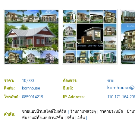
ราคา:
10,000
ต้องการ:
ขาย
ติดต่อ:
kornhouse
อีเมล์:
โทรศัพย์:
0859014219
IP Address:
110.171.164.20
ขายแบบบ้านสไตล์โมเดิร์น
|
ร้านกาแฟสวยๆ
|
ราคาประหยัด
|
บ้าน
คำค้น:
ทีมงานมีทั้งแบบบ้าน2ชั้น
|
3ชั้น
|
4ชั้น
|