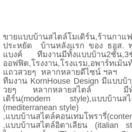
ขายแบบบ้านสไตล์โมเดิร์น,ร้า
ประหยัด บ้านหลังแรก ของ ธอส. พร
แบงค์ ทีมงานมีทั้งแบบบ้าน2ชั้น,3ชั้น
ออฟฟิต,โรงงาน,โรงแรม,อพาร์ทเม้นท์,
แถวสวยๆ หลากหลายดีไซน์ ฯลฯ
ทีมงาน KornHouse Design มีแบบบ
วยๆ หลากหลายสไตล์ มีทั้งแ
เดิร์น(modern style),แบบบ้านสไตล
(mediterranean style)
,แบบบ้านสไตล์คอนเทมโพรารี่(con
,แบบบ้านสไตล์อิตาเลียน (italian s