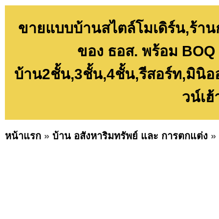
ขายแบบบ้านสไตล์โมเดิร์น,ร้า
ของ ธอส. พร้อม BOQ เพ
บ้าน2ชั้น,3ชั้น,4ชั้น,รีสอร์ท,ม
วน์เฮ
หน้าแรก
»
บ้าน อสังหาริมทรัพย์ และ การตกแต่ง
»