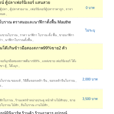
์ ตู้ปลาเฟอร์นิเจอร์ แสนสวย
0 บาท
ตู้ปลา
,
ตู้ปลาสวยงาม
,
เฟอร์นิเจอร์ตู้ปลาราคาถูก
,
จาจา
งหมด
,
นโบราณ ตราสมอและนาฬิกาตั้งพื้น Mauthe
ไม่ระบุ
าแขวนโบราณ
,
ราคา นาฬิกา โบราณ ตั้ง พื้น
,
ขายนาฬิกา
่า
,
นาฬิกาโบราณตั้งพื้น
,
ร้อมโต๊ะกินข้าวมือสองสภาพ99%ขาย2 ตัว
ิเจอร์มุกมือสองสภาพดีมาก99%
,
แหล่งขาย เฟอร์นิเจอร์ โต๊ะ
ขา คู้
,
โต๊ะมุก
,
2,000 บาท
ีนโบราณ ของแท้
,
วิธีดื่มจอกเหล้า จีน
,
จอกเหล้าจีนโบราณ
,
น
,
3,500 บาท
้สักโบราณ
,
ร้านแพร่จำหน่ายประตู หน้าต้างไม้สักอบ
,
ขาย
งโบราณ ไม้สัก
,
ถิ่นโบราณ งานไม้สัก
,
ุปกรณ์มินิมาร์ท ร้านค้า ร้านอาหาร อุปกรณ์