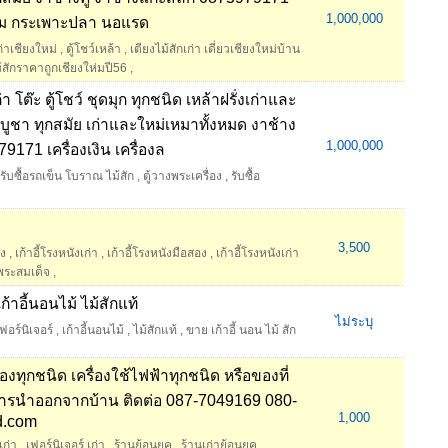
1,000,000
คราม กระเพาะปลา นอแรด
เก่าเชียงใหม่
,
ตู้โชว์เหล้า
,
เตียงไม้สักเก่า เดี่ยวเชียงใหม่บ้าน
้สักราคาถูกเชียงให่มปี56
,
ก่า โต๊ะ ตู้โชว์ ชุดมุก ทุกชนิด เหล้าฝรั่งเก่าและ
ระบูชา ทุกสมัย เก่าและใหม่เหมาทั้งหมด งาช้าง
1,000,000
9171 เครื่องเงิน เครื่องล
รับซื้อรถเข็น โบราณ ไม้สัก
,
ตู้วางพระเครื่อง
,
รับซื้อ
3,500
ัง
,
เก้าอี้โรงหนังเก่า
,
เก้าอี้โรงหนังมือสอง
,
เก้าอี้โรงหนังเก่า
ระสมเด็จ
,
ก้าอี้นอนไม้ ไม้สักแท้
ไม่ระบุ
อร์นิเจอร์
,
เก้าอี้นอนไม้
,
ไม้สักแท้
,
ขาย เก้าอี้ นอน ไม้ สัก
อสองทุกชนิด เครื่องใช้ไฟฟ้าทุกชนิด หรือของที่
งการนำออกจากบ้าน ติดต่อ 087-7049169 080-
1,000
d.com
เก่า
,
เฟอร์นิเจอร์ เก่า
,
ร้านย้อนยุค
,
ร้านเก่าย้อนยุค
,