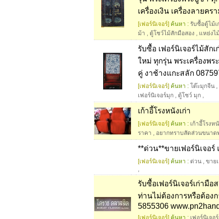
เครื่องเงิน เครื่องลาย
[เฟอร์นิเจอร์]
ค้นหา :
รับซื้อตู้ไม้
ม้า
,
ตู้โชว์ไม้สักมือสอง
,
แหย่งไม
รับซื้อ เฟอร์นิเจอร์ไม้สักเ
ใหม่ ทุกรุ่น พระเครื่องพ
คู่ งาช้างแกะสลัก 087597
[เฟอร์นิเจอร์]
ค้นหา :
โต๊ะมุกจีน
,
เฟอร์นิเจอร์มุก
,
ตู้โชว์ มุก
,
เก้าอี้โรงหนังเก่า
[เฟอร์นิเจอร์]
ค้นหา :
เก้าอี้โรงหน
ราคา
,
อยากทราบสัดส่วนขนาดพ
**ด่วน**ขายเฟอร์นิเจอร์ เ
[เฟอร์นิเจอร์]
ค้นหา :
ด่วน
,
ขายเฟ
,
รับซื้อเฟอร์นิเจอร์เก่ามื
ท่านไม่ต้องการหรือต้อ
5855306 www.pn2han
[เฟอร์นิเจอร์]
ค้นหา :
เฟอร์นิเจอร์