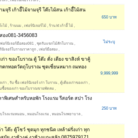
เรโทร
,
เฟอร์นิเจอร์ เรโทร
,
มจุรี เก้าอี้ไม้จามจุรี โต๊ะไม้สน เก้าอี้ไม้สน
650 บาท
๊ะไม้
,
ร้านนม
,
เฟอร์นิเจอร์ไม้
,
ร้าน kt เก้าอี้ ไม้
,
์มือสอง081-3456083
ไม่ระบุ
์เฟอร์นิเจอร์มือสอง081
,
ชุดรับแขกไม้สักโบราณ
,
ร์นิเจอร์โบราณราคาถูก
,
เฟอร์มือสอง
,
งเก่า ของโบราณ ตู้ โต๊ะ ตั่ง เตียง ขาสิงห์ ขาคู้
ดกตกทอดวัตถุโบราณ ชุดเชี่ยนหมาก ถมทอง
9,999,999
เก่า
,
รับ ซื้อ เฟอร์นิเจอร์ เก่า โบราณ
,
ตู้เตียงเก่าของเก่า
,
ับซื้อของเก่า ของโบราณขายพัดลม
,
าพิเศษสำหรับหอพัก โรงแรม รีสอร์ต สปา โรง
250 บาท
รับโรงแรมหมอน
,
หมอนโรงแรม
,
หมอนโรงพยาบาล
,
ก่า โต๊ะ ตู้โชว์ ชุดมุก ทุกชนิด เหล้าฝรั่งเก่า ทุก
ทุกสมัย งาช้างคู่ งาช้างแกะสลัก 0875979171