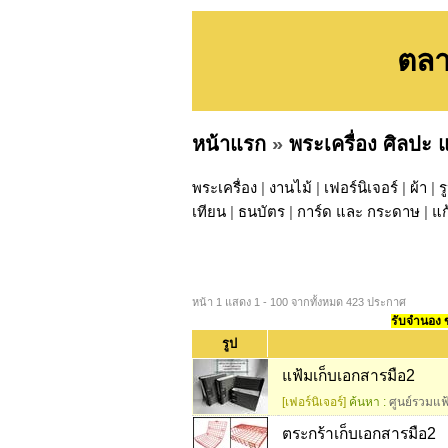
ตลา
หน้าแรก
»
พระเครื่อง ศิลปะ
พระเครื่อง
|
งานไม้
|
เฟอร์นิเจอร์
|
ผ้า
|
ร
เทียน
|
ธนบัตร
|
การ์ด และ กระดาษ
|
แก
หน้า 1 แสดง 1 - 100 จากทั้งหมด 423 ประกาศ
รับจำนอง ขา
รูป
แฟ้มเก็บเอกสารมือ2
[เฟอร์นิเจอร์]
ค้นหา :
ศูนย์รวมแ
ตระกร้าเก็บเอกสารมือ2