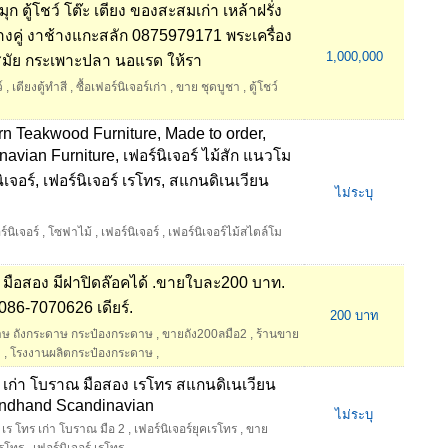
ดมุก ตู้โชว์ โต๊ะ เตียง ของสะสมเก่า เหล้าฝรั่ง
ช้างคู่ งาช้างแกะสลัก 0875979171 พระเครื่อง
1,000,000
สมัย กระเพาะปลา นอแรด ให้รา
์
,
เตียงตู้ทำสี
,
ซื้อเฟอร์นิเจอร์เก่า
,
ขาย ชุดบูชา
,
ตู้โชว์
 Teakwood Furniture, Made to order,
navian Furniture, เฟอร์นิเจอร์ ไม้สัก แนวโม
์นิเจอร์, เฟอร์นิเจอร์ เรโทร, สแกนดิเนเวียน
ไม่ระบุ
์นิเจอร์
,
โซฟาไม้
,
เฟอร์นิเจอร์
,
เฟอร์นิเจอร์ไม้สไตล์โม
มือสอง มีฝาปิดล๊อคได้ .ขายใบละ200 บาท.
86-7070626 เดียร์.
200 บาท
าษ ถังกระดาษ กระป๋องกระดาษ
,
ขายถัง200ลมือ2
,
ร้านขาย
ง
,
โรงงานผลิตกระป๋องกระดาษ
,
์ เก่า โบราณ มือสอง เรโทร สแกนดิเนเวียน
condhand Scandinavian
ไม่ระบุ
์ เร โทร เก่า โบราณ มือ 2
,
เฟอร์นิเจอร์ยุคเรโทร
,
ขาย