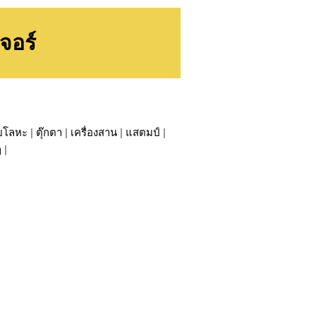
จอร์
วยโลหะ
|
ตุ๊กตา
|
เครื่องสาน
|
แสตมป์
|
ๆ
|