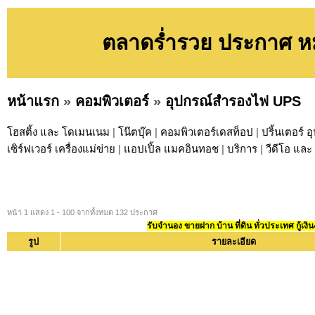
ตลาดร่ำรวย ประกาศ ห
หน้าแรก
»
คอมพิวเตอร์
»
อุปกรณ์สำรองไฟ UPS
โฮสติ้ง และ โดเมนเนม
|
โน๊ตบุ๊ค
|
คอมพิวเตอร์เดสท็อป
|
ปริ้นเตอร์ 
เซิร์ฟเวอร์ เครื่องแม่ข่าย
|
แอปเปิ้ล แมคอินทอช
|
บริการ
|
วีดีโอ และ 
หน้า 1 แสดง 1 - 100 จากทั้งหมด 132 ประกาศ
รับจำนอง ขายฝาก บ้าน ที่ดิน ทั่วประเทศ กู้เงิน
รูป
รายละเอียด