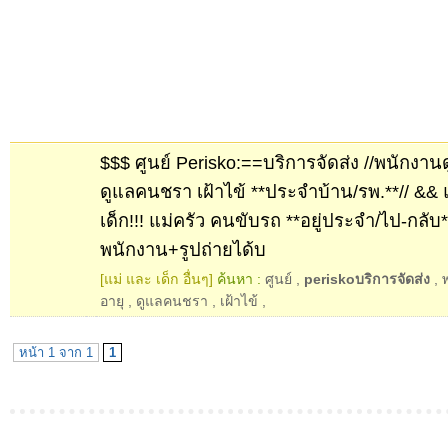
$$$ ศูนย์ Perisko:==บริการจัดส่ง //พนักงานดู
ดูแลคนชรา เฝ้าไข้ **ประจำบ้าน/รพ.**// && แม่
เด็ก!!! แม่ครัว คนขับรถ **อยู่ประจำ/ไป-กลับ*
พนักงาน+รูปถ่ายได้บ
[แม่ และ เด็ก อื่นๆ]
ค้นหา :
ศูนย์
,
periskoบริการจัดส่ง
,
อายุ
,
ดูแลคนชรา
,
เฝ้าไข้
,
หน้า 1 จาก 1
1