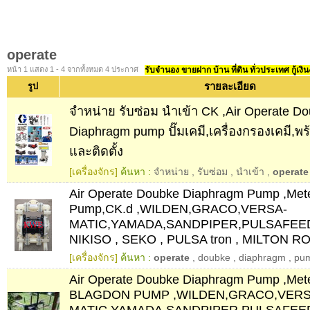
operate
หน้า 1 แสดง 1 - 4 จากทั้งหมด 4 ประกาศ
รับจำนอง ขายฝาก บ้าน ที่ดิน ทั่วประเทศ กู้เงิน
รายละเอียด
รูป
จำหน่าย รับซ่อม นำเข้า CK ,Air Operate Do
Diaphragm pump ปั๊มเคมี,เครื่องกรองเคมี,
และติดตั้ง
[เครื่องจักร]
ค้นหา :
จำหน่าย
,
รับซ่อม
,
นำเข้า
,
operate
Air Operate Doubke Diaphragm Pump ,Met
Pump,CK.d ,WILDEN,GRACO,VERSA-
MATIC,YAMADA,SANDPIPER,PULSAFEEDE
NIKISO , SEKO , PULSA tron , MILTON R
[เครื่องจักร]
ค้นหา :
operate
,
doubke
,
diaphragm
,
pu
Air Operate Doubke Diaphragm Pump ,Met
BLAGDON PUMP ,WILDEN,GRACO,VERS
MATIC,YAMADA,SANDPIPER,PULSAFEEDE