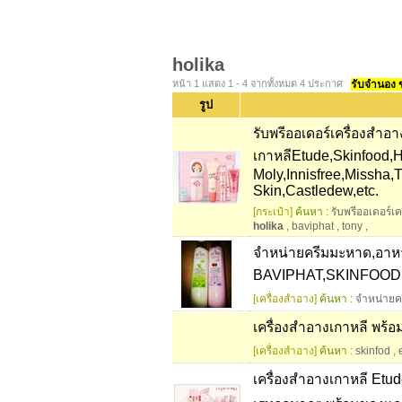
holika
หน้า 1 แสดง 1 - 4 จากทั้งหมด 4 ประกาศ
รับจำนอง ขา
รูป
รับพรีออเดอร์เครื่องสำอา
เกาหลีEtude,Skinfood,H
Moly,Innisfree,Missha,T
Skin,Castledew,etc.
[กระเป๋า]
ค้นหา :
รับพรีออเดอร์เ
holika
,
baviphat
,
tony
,
จำหน่ายครีมมะหาด,อาหา
BAVIPHAT,SKINFOOD,
[เครื่องสำอาง]
ค้นหา :
จำหน่ายค
เครื่องสำอางเกาหลี พร้อม
[เครื่องสำอาง]
ค้นหา :
skinfod
,
เครื่องสำอางเกาหลี Etu