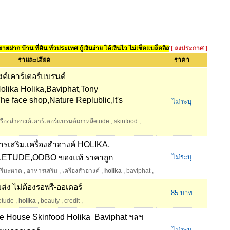
ยฝาก บ้าน ที่ดิน ทั่วประเทศ กู้เงินง่าย ได้เงินไว ไม่เช็คแบล็คลิส
[ ลงประกาศ ]
รายละเอียด
ราคา
งค์เคาร์เตอร์แบรนด์
olika Holika,Baviphat,Tony
he face shop,Nature Replublic,It's
ไม่ระบุ
ครื่องสำอางค์เคาร์เตอร์แบรนด์เกาหลีetude
,
skinfood
,
รเสริม,เครื่องสำอางค์ HOLIKA,
ETUDE,ODBO ของแท้ ราคาถูก
ไม่ระบุ
รีมะหาด
,
อาหารเสริม
,
เครื่องสำอางค์
,
holika
,
baviphat
,
ส่ง ไม่ต้องรอพรี-ออเดอร์
85 บาท
etude
,
holika
,
beauty
,
credit
,
de House Skinfood Holika  Baviphat ฯลฯ
ไม่ระบุ