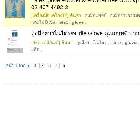
Latex glove Powder & Powder free www.vp
02-467-4492-3
[เครื่องมือ เครื่องใช้]
ค้นหา :
ถุงมือแพทย์
,
ถุงมือยางธรรม
และไม่มีแป้ง
,
latex
,
glove
,
ถุงมือยางไนไตร/Nitrile Glove คุณภาพดี จากผ
[วัสดุ เคมีภันฑ์]
ค้นหา :
ถุงมือยางไนไตร
,
nitrile
,
glove
ผลิต
,
หน้า 1 จาก 5
1
2
3
4
5