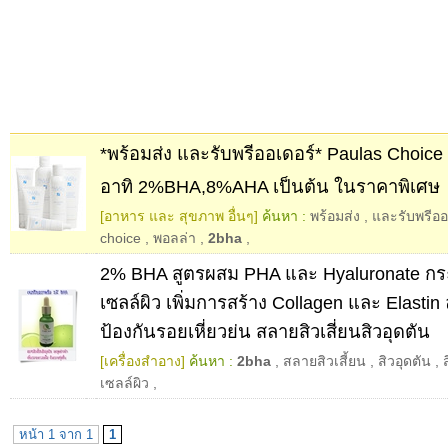
*พร้อมส่ง และรับพรีออเดอร์* Paulas Choice 
อาทิ 2%BHA,8%AHA เป็นต้น ในราคาพิเศษ
[อาหาร และ สุขภาพ อื่นๆ]
ค้นหา :
พร้อมส่ง
,
และรับพรีออ
choice
,
พอลล่า
,
2bha
,
2% BHA สูตรผสม PHA และ Hyaluronate กระ
เซลล์ผิว เพิ่มการสร้าง Collagen และ Elasti
ป้องกันรอยเหี่ยวย่น สลายสิวเสี่ยนสิวอุดตัน
[เครื่องสำอาง]
ค้นหา :
2bha
,
สลายสิวเสี้ยน
,
สิวอุดตัน
,
เซลล์ผิว
,
หน้า 1 จาก 1
1