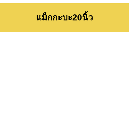
แม็กกะบะ20นิ้ว