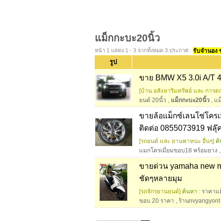
แม็กกะบะ20นิ้ว
หน้า 1 แสดง 1 - 3 จากทั้งหมด 3 ประกาศ
รับจำนอง ขา
รูป
ขาย BMW X5 3.0i A/T 4
[บ้าน อสังหาริมทรัพย์ และ การตก
ยนต์ 20นิ้ว
,
แม็กกะบะ20นิ้ว
,
แม
ขายล้อแม็กซ์เลนโซ่โคร
ติดต่อ 0855073919 ฟลุ๊
[รถยนต์ และ ยานพาหนะ อื่นๆ]
ค้
แมกโครเมี่ยมขอบ18 พร้อมยาง
ขายด่วน yamaha new mio
ชัดๆหลายมุม
[รถจักรยานยนต์]
ค้นหา :
ราคาแม
ขอบ 20 ราคา
,
ร้านnvyangyont