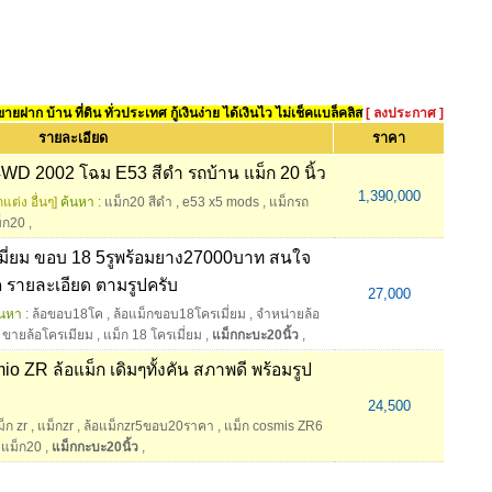
ยฝาก บ้าน ที่ดิน ทั่วประเทศ กู้เงินง่าย ได้เงินไว ไม่เช็คแบล็คลิส
[ ลงประกาศ ]
รายละเอียด
ราคา
WD 2002 โฉม E53 สีดำ รถบ้าน แม็ก 20 นิ้ว
1,390,000
แต่ง อื่นๆ]
ค้นหา :
แม็ก20 สีดำ
,
e53 x5 mods
,
แม็กรถ
็ก20
,
เมี่ยม ขอบ 18 5รูพร้อมยาง27000บาท สนใจ
ค รายละเอียด ตามรูปครับ
27,000
นหา :
ล้อขอบ18โค
,
ล้อแม็กขอบ18โครเมี่ยม
,
จำหน่ายล้อ
,
ขายล้อโครเมียม
,
แม็ก 18 โครเมี่ยม
,
แม็กกะบะ20นิ้ว
,
 ZR ล้อแม็ก เดิมๆทั้งคัน สภาพดี พร้อมรูป
24,500
็ก zr
,
แม็กzr
,
ล้อแม็กzr5ขอบ20ราคา
,
แม็ก cosmis ZR6
 แม็ก20
,
แม็กกะบะ20นิ้ว
,