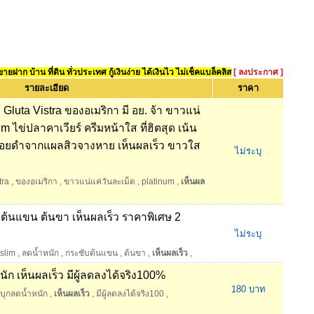
ยฝาก บ้าน ที่ดิน ทั่วประเทศ กู้เงินง่าย ได้เงินไว ไม่เช็คแบล็คลิส
[ ลงประกาศ ]
รายละเอียด
ราคา
Gluta Vistra ของอเมริกา มี อย. จ้า ขาวแน่
m ไข่ปลาคาเวียร์ ครีมหน้าใส ที่ฮิตสุด เน้น
 รอยดำจากแผลสิวจางหาย เห็นผลเร็ว ขาวใส
ไม่ระบุ
tra
,
ของอเมริกา
,
ขาวแน่แค่วันละเม็ด
,
platinum
,
เห็นผล
บต้นแขน ต้นขา เห็นผลเร็ว ราคาพิเศษ 2
ไม่ระบุ
slim
,
ลดน้ำหนัก
,
กระชับต้นแขน
,
ต้นขา
,
เห็นผลเร็ว
,
ก เห็นผลเร็ว มีผู้ลดลงได้จริง100%
180 บาท
บุกลดน้ำหนัก
,
เห็นผลเร็ว
,
มีผู้ลดลงได้จริง100
,