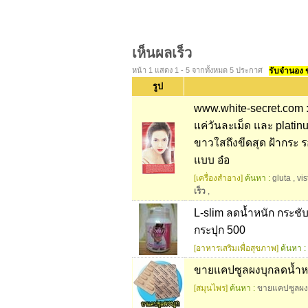
เห็นผลเร็ว
หน้า 1 แสดง 1 - 5 จากทั้งหมด 5 ประกาศ
รับจำนอง ขา
รูป
www.white-secret.com : 
แค่วันละเม็ด และ platinu
ขาวใสถึงขีดสุด ฝ้ากระ
แบบ อ๋อ
[เครื่องสำอาง]
ค้นหา :
gluta
,
vis
เร็ว
,
L-slim ลดน้ำหนัก กระชั
กระปุก 500
[อาหารเสริมเพื่อสุขภาพ]
ค้นหา :
ขายแคปซูลผงบุกลดน้ำหนั
[สมุนไพร]
ค้นหา :
ขายแคปซูลผง