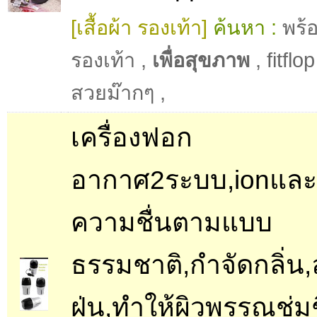
[เสื้อผ้า รองเท้า]
ค้นหา :
พร้
รองเท้า
,
เพื่อสุขภาพ
,
fitflop
สวยม๊ากๆ
,
เครื่องฟอก
อากาศ2ระบบ,ionและO
ความชื่นตามแบบ
ธรรมชาติ,กำจัดกลิ่น
ฝุ่น,ทำให้ผิวพรรณชุ่มช