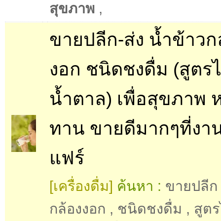
สุขภาพ
,
ขายปลีก-ส่ง น้ำข้าวก
งอก ชนิดชงดื่ม (สูตรไ
น้ำตาล) เพื่อสุขภาพ 
ทาน ขายดีมากๆที่งา
แฟร์
[เครื่องดื่ม]
ค้นหา :
ขายปลีก
กล้องงอก
,
ชนิดชงดื่ม
,
สูตร