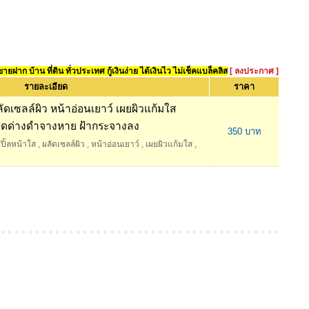
ยฝาก บ้าน ที่ดิน ทั่วประเทศ กู้เงินง่าย ได้เงินไว ไม่เช็คแบล็คลิส
[ ลงประกาศ ]
รายละเอียด
ราคา
ลัดเซลล์ผิว หน้าอ่อนเยาว์ เผยผิวแก้มใส
 จุดด่างดำจางหาย ฝ้ากระจางลง
350 บาท
ปิ้ลหน้าใส
,
ผลัดเซลล์ผิว
,
หน้าอ่อนเยาว์
,
เผยผิวแก้มใส
,