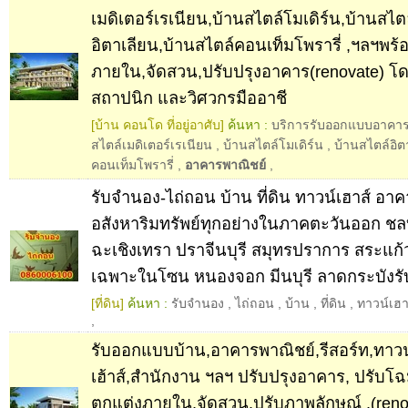
เมดิเตอร์เรเนียน,บ้านสไตล์โมเดิร์น,บ้านสไต
อิตาเลียน,บ้านสไตล์คอนเท็มโพรารี่ ,ฯลฯพร
ภายใน,จัดสวน,ปรับปรุงอาคาร(renovate) โ
สถาปนิก และวิศวกรมืออาชี
[บ้าน คอนโด ที่อยู่อาศับ]
ค้นหา :
บริการรับออกแบบอาคาร
สไตล์เมดิเตอร์เรเนียน
,
บ้านสไตล์โมเดิร์น
,
บ้านสไตล์อิต
คอนเท็มโพรารี่
,
อาคารพาณิชย์
,
รับจำนอง-ไถ่ถอน บ้าน ที่ดิน ทาวน์เฮาส์ อา
อสังหาริมทรัพย์ทุกอย่างในภาคตะวันออก ชลบ
ฉะเชิงเทรา ปราจีนบุรี สมุทรปราการ สระแก้
เฉพาะในโซน หนองจอก มีนบุรี ลาดกระบังรั
[ที่ดิน]
ค้นหา :
รับจำนอง
,
ไถ่ถอน
,
บ้าน
,
ที่ดิน
,
ทาวน์เฮา
,
รับออกแบบบ้าน,อาคารพาณิชย์,รีสอร์ท,ทาวน
เฮ้าส์,สำนักงาน ฯลฯ ปรับปรุงอาคาร, ปรับโ
ตกแต่งภายใน,จัดสวน,ปรับภาพลักษณ์ ,(reno