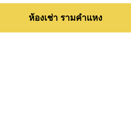
ห้องเช่า รามคําแหง