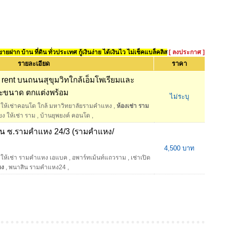
ยฝาก บ้าน ที่ดิน ทั่วประเทศ กู้เงินง่าย ได้เงินไว ไม่เช็คแบล็คลิส
[ ลงประกาศ ]
รายละเอียด
ราคา
 rent บนถนนสุขุมวิทใกล้เอ็มโพเรียมและ
ะขนาด ตกแต่งพร้อม
ไม่ระบุ
ให้เช่าคอนโด ใกล้ มหาวิทยาลัยรามคำแหง
,
ห้องเช่า ราม
ยง ให้เช่า ราม
,
บ้านยุพยงค์ คอนโด
,
สิน ซ.รามคำแหง 24/3 (รามคำแหง/
4,500 บาท
ให้เช่า รามคำแหง เอแบค
,
อพาร์ทเม้นท์แถวราม
,
เช่าเปิด
หง
,
พนาสิน รามคำแหง24
,