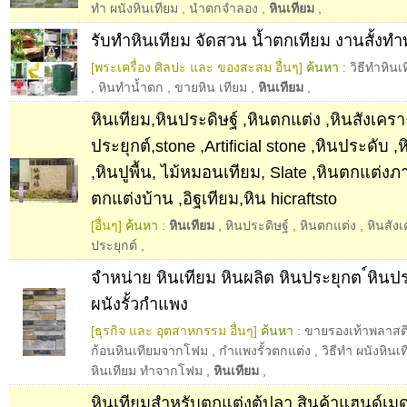
ทำ ผนังหินเทียม
,
นำตกจำลอง
,
หินเทียม
,
รับทำหินเทียม จัดสวน น้ำตกเทียม งานสั้งทำ
[พระเครื่อง ศิลปะ และ ของสะสม อื่นๆ]
ค้นหา :
วิธีทำหินเ
,
หินทำน้ำตก
,
ขายหิน เทียม
,
หินเทียม
,
หินเทียม,หินประดิษฐ์ ,หินตกแต่ง ,หินสังเคราะ
ประยุกต์,stone ,Artificial stone ,หินประดับ 
,หินปูพื้น, ไม้หมอนเทียม, Slate ,หินตกแต่งภ
ตกแต่งบ้าน ,อิฐเทียม,หิน hicraftsto
[อื่นๆ]
ค้นหา :
หินเทียม
,
หินประดิษฐ์
,
หินตกแต่ง
,
หินสัง
ประยุกต์
,
จำหน่าย หินเทียม หินผลิต หินประยุกต ์หินป
ผนังรั้วกำแพง
[ธุรกิจ และ อุตสาหกรรม อื่นๆ]
ค้นหา :
ขายรองเท้าพลาสติ
ก้อนหินเทียมจากโฟม
,
กำแพงรั้วตกแต่ง
,
วิธีทำ ผนังหินเ
หินเทียม ทำจากโฟม
,
หินเทียม
,
หินเทียมสำหรับตกแต่งตู้ปลา สินค้าแฮนด์เมดม