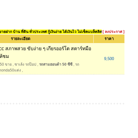
ยฝาก บ้าน ที่ดิน ทั่วประเทศ กู้เงินง่าย ได้เงินไว ไม่เช็คแบล็คลิส
[ ลงประกาศ ]
รายละเอียด
ราคา
 สภาพสวย ขับง่าย ๆ เกียรออร์โต สตาร์ทมือ
ให้ชม
9,500
50 ขาย
,
ซาเล้ง รถป๊อป
,
รถสามฮอนด้า 50 ซีซี
,
รถ
honda50แต่ง
,