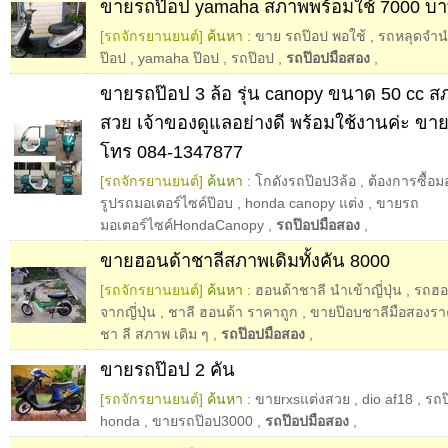
ขายรถป๊อป yamaha สภาพพร้อมใช้ 7000 บ
[รถจักรยานยนต์]
ค้นหา :
ขาย รถป๊อป พอใช้
,
รถหลุดจําน
ป๊อป
,
yamaha ป๊อป
,
รถป๊อป
,
รถป๊อปมือสอง
,
ขายรถป๊อป 3 ล้อ รุ่น canopy ขนาด 50 cc 
สวย เจ้าของดูแลอย่างดี พร้อมใช้งานค่ะ ขา
โทร 084-1347877
[รถจักรยานยนต์]
ค้นหา :
โกดังรถป๊อป3ล้อ
,
ต้องการซื้อม
รูปรถมอเตอร์ไซค์ป๊อบ
,
honda canopy แต่ง
,
ขายรถ
มอเตอร์ไซค์HondaCanopy
,
รถป๊อปมือสอง
,
ขายฮอนด้าชาลีสภาพเดิมทั้งคัน 8000
[รถจักรยานยนต์]
ค้นหา :
ฮอนด้าชาลี นำเข้าญี่ปุ่น
,
รถฮอ
จากญี่ปุ่น
,
ชาลี ฮอนด้า ราคาถูก
,
ขายป๊อบชาลีมือสองรา
ชา ลี สภาพ เดิม ๆ
,
รถป๊อปมือสอง
,
ขายรถป๊อป 2 คัน
[รถจักรยานยนต์]
ค้นหา :
ขายrxsแต่งสวย
,
dio af18
,
รถป
honda
,
ขายรถป๊อป3000
,
รถป๊อปมือสอง
,