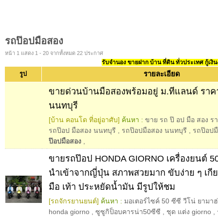
รถป๊อปมือสอง
หน้า 1 แสดง 1 - 20 จากทั้งหมด 22 ประกาศ
รับจำนอง ขายฝาก บ้าน ที่ดิน ทั่วประเทศ กู้เงิน
รายละเอียด
รูป
ขายด่วนบ้านมือสองพร้อมอยู่ ม.ทีแลนด์ ราคา
นนทบุรี
[บ้าน คอนโด ที่อยู่อาศับ]
ค้นหา :
ขาย รถ ป๊ อป มือ สอง ร
รถป๊อป มือสอง นนทบุรี
,
รถป๊อปมือสอง นนทบุรี
,
รถป๊อปม
ป๊อปมือสอง
,
ขายรถป๊อป HONDA GIORNO เครื่องยนต์ 50 
นำเข้าจากญี่ปุ่น สภาพสวยมาก ขับง่าย ๆ เก
มือ เท้า ประหยัดน้ำมัน มีรูปให้ชม
[รถจักรยานยนต์]
ค้นหา :
มอเตอร์ไซค์ 50 ซีซี วีโน่ ยามาฮ
honda giorno
,
ซูซูกิป็อบคารน่า50ซีซี
,
ชุด แต่ง giorno
,