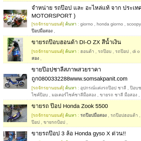
จำหน่าย รถป๊อป และ อะไหล่แท้ จาก ประเทศญ
MOTORSPORT )
[รถจักรยานยนต์]
ค้นหา :
giorno
,
honda giorno
,
scoopy
ป๊อปมือสอง
,
ขายรถป๊อบฮอนด้า DI-O ZX สีน้ำเงิน
[รถจักรยานยนต์]
ค้นหา :
ฮอนด้า
,
รถป๊อบ
,
รถป๊อป
,
di o
สอง
,
ขายป๊อปชาลีสภาพสวยราคา
ถูก0800332288www.somsakpanit.com
[รถจักรยานยนต์]
ค้นหา :
อุปกรณ์แต่งรถป๊อป ชาลี
,
ป๊อบ
ไซค์ป๊อบ
,
มอเตอร์ไซค์ชาลีมือสอง
,
ขายรถ ชาลี มือสอง
,
ขายรถ ป๊อป Honda Zook 5500
[รถจักรยานยนต์]
ค้นหา :
รถป๊อปมือสอง
,
รถป๊อปฮอนด้า
ป๊อป
,
ขายรถป้อป
,
ขายรถป๊อป 3 ล้อ Honda gyso X ด่วน!!