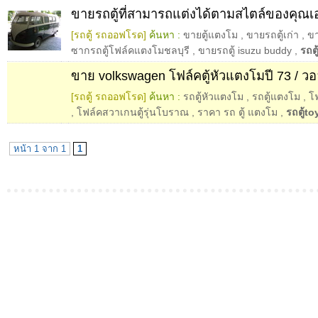
ขายรถตู้ที่สามารถแต่งได้ตามสไตล์ของคุณเ
[รถตู้ รถออฟโรด]
ค้นหา :
ขายตู้แตงโม
,
ขายรถตู้เก่า
,
ขา
ซากรถตู้โฟล์คแตงโมชลบุรี
,
ขายรถตู้ isuzu buddy
,
รถต
ขาย volkswagen โฟล์คตู้หัวแตงโมปี 73 / วอล
[รถตู้ รถออฟโรด]
ค้นหา :
รถตู้หัวแตงโม
,
รถตู้แตงโม
,
โ
,
โฟล์คสวาเกนตู้รุ่นโบราณ
,
ราคา รถ ตู้ แตงโม
,
รถตู้t
หน้า 1 จาก 1
1