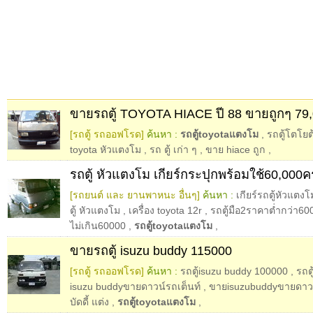
ขายรถตู้ TOYOTA HIACE ปี 88 ขายถูกๆ 79
[รถตู้ รถออฟโรด]
ค้นหา :
รถตู้toyotaแตงโม
,
รถตู้โตโยต
toyota หัวแตงโม
,
รถ ตู้ เก่า ๆ
,
ขาย hiace ถูก
,
รถตู้ หัวแตงโม เกียร์กระปุกพร้อมใช้60,000ค
[รถยนต์ และ ยานพาหนะ อื่นๆ]
ค้นหา :
เกียร์รถตู้หัวแตงโ
ตู้ หัวแตงโม
,
เครื่อง toyota 12r
,
รถตู้มือ2ราคาต่ำกว่า60
ไม่เกิน60000
,
รถตู้toyotaแตงโม
,
ขายรถตู้ isuzu buddy 115000
[รถตู้ รถออฟโรด]
ค้นหา :
รถตู้isuzu buddy 100000
,
รถต
isuzu buddyขายดาวน์รถเต็นท์
,
ขายisuzubuddyขายดาว
บัดดี้ แต่ง
,
รถตู้toyotaแตงโม
,