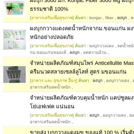
ผงบุก 3000 มก. Konjac Fiber 3000 Mg ผงบุ
ธรรมชาติ 100%
[อาหารเสริมเพื่อสุขภาพ]
ค้นหา :
konjac
,
fiber
,
ผงบุก
,
ค
ผงบุกกวางแดงลดน้ำหนักจากม.ขอนแก่น ผงบ
หนักอย่างปลอดภัย
[อาหารเสริมเพื่อสุขภาพ]
ค้นหา :
ผงบุกวางแดง
,
ลดน้ำหน
กม.ขอนแก่นของแท้
,
ผงบุก
,
ลดความอ้วน
,
จำหน่ายผลิตภัณฑ์สมุนไพร Anticellulite M
ครีมนวดสลายเซลล์ลูไลท์ สูตร มขอนแก่น
[อาหาร และ สุขภาพ อื่นๆ]
ค้นหา :
ผงบุก
,
ผงบุกวางเดง
,
อาหารเสริมลดน้ำหนัก
,
จำหน่ายผลิตภัณฑ์ควบคุมนํ้าหนัก แคปซูลผงบ
โย่เอฟเฟค แน่นอน
[อาหารเสริมเพื่อสุขภาพ]
ค้นหา :
ผงบุก
,
ผงบุกวางเดง
,
ผง
อาหารเสริมลดน้ำหนัก
,
ขายส่ง บุกกวางแดงมข ของแท้ 100 % เริ่มต