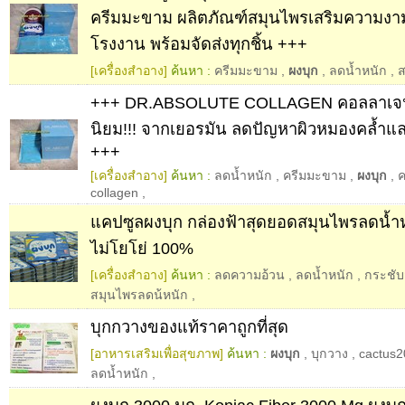
ครีมมะขาม ผลิตภัณฑ์สมุนไพรเสริมความงา
โรงงาน พร้อมจัดส่งทุกชิ้น +++
[เครื่องสำอาง]
ค้นหา :
ครีมมะขาม
,
ผงบุก
,
ลดน้ำหนัก
,
ส
+++ DR.ABSOLUTE COLLAGEN คอลลาเจ
นิยม!!! จากเยอรมัน ลดปัญหาผิวหมองคล้ำแล
+++
[เครื่องสำอาง]
ค้นหา :
ลดน้ำหนัก
,
ครีมมะขาม
,
ผงบุก
,
collagen
,
แคปซูลผงบุก กล่องฟ้าสุดยอดสมุนไพรลดน้ำ
ไม่โยโย่ 100%
[เครื่องสำอาง]
ค้นหา :
ลดความอ้วน
,
ลดน้ำหนัก
,
กระชับ
สมุนไพรลดน้หนัก
,
บุกกวางของแท้ราคาถูกที่สุด
[อาหารเสริมเพื่อสุขภาพ]
ค้นหา :
ผงบุก
,
บุกวาง
,
cactus2
ลดน้ำหนัก
,