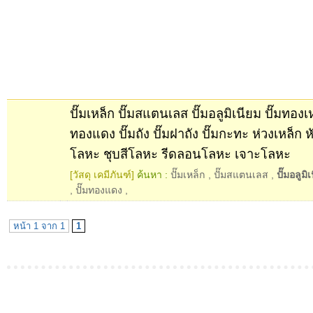
ปั๊มเหล็ก ปั๊มสแตนเลส ปั๊มอลูมิเนียม ปั๊มทองเห
ทองแดง ปั๊มถัง ปั๊มฝาถัง ปั๊มกะทะ ห่วงเหล็ก หั
โลหะ ชุบสีโลหะ รีดลอนโลหะ เจาะโลหะ
[วัสดุ เคมีภันฑ์]
ค้นหา :
ปั๊มเหล็ก
,
ปั๊มสแตนเลส
,
ปั๊มอลูมิ
,
ปั๊มทองแดง
,
หน้า 1 จาก 1
1