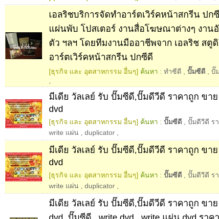
เอลริชบริการจัดทำอาร์ตเวิร์คหน้าสกรีน ปกซี
แผ่นพับ โปสเตอร์ งานสื่อโฆษณาต่างๆ งานอั
ตัว ฯลฯ โดยทีมงานมืออาชีพจาก เอลริช สตูด
อาร์ตเวิร์คหน้าสกรีน ปกซีดี
[ธุรกิจ และ อุตสาหกรรม อื่นๆ]
ค้นหา :
ทำซีดี
,
ปั๊มซีดี
,
ปั๊
,
มีเดีย วัลเลย์ รับ ปั๊มซีดี,ปั๊มดีวีดี ราคาถูก ขา
dvd
[ธุรกิจ และ อุตสาหกรรม อื่นๆ]
ค้นหา :
ปั๊มซีดี
,
ปั๊มดีวีดี 
write แผ่น
,
duplicator
,
มีเดีย วัลเลย์ รับ ปั๊มซีดี,ปั๊มดีวีดี ราคาถูก ขา
dvd
[ธุรกิจ และ อุตสาหกรรม อื่นๆ]
ค้นหา :
ปั๊มซีดี
,
ปั๊มดีวีดี 
write แผ่น
,
duplicator
,
มีเดีย วัลเลย์ รับ ปั๊มซีดี,ปั๊มดีวีดี ราคาถูก ขา
dvd, ปั๊มซีดี , write dvd , write แผ่น,dvd ราคา