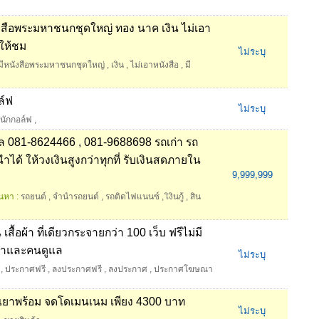
ังสือพระมหาชนกชุดใหญ่ ทอง นาค เงิน ไม่เอา
อให้ชม
ไม่ระบุ
มีหนังสือพระมหาชนกชุดใหญ่
,
เงิน
,
ไม่เอาหนังสือ
,
มี
ล์ฟ
ไม่ระบุ
นักกอล์ฟ
,
ล 081-8624466 , 081-9688698 รถเก่า รถ
ได้ ให้วงเงินสูงกว่าทุกที่ รับเงินสดภายใน
9,999,999
นหา :
รถยนต์
,
จำนำรถยนต์
,
รถติดไฟแนนซ์
,
เิงินกู้
,
สิน
ื้อผ้า ที่เดียวกระจายกว่า 100 เว็บ ฟรีไม่มี
เวลาและคนดูแล
ไม่ระบุ
,
ประกาศฟรี
,
ลงประกาศฟรี
,
ลงประกาศ
,
ประกาศโฆษณา
มเยาพร้อม จดโดเมนเนม เพียง 4300 บาท
ไม่ระบุ