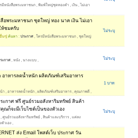
รมีหนังสือพระมหาชนก
,
พิมพ์ใหญ่ชุดทองคำ
,
เงิน
,
ไม่เอา
ังสือพระมหาชนก ชุดใหญ่ ทอง นาค เงิน ไม่เอา
ให้ชมครับ
ไม่ระบุ
ื่นๆ]
ค้นหา :
ประกาศ
,
ใครมีหนังสือพระมหาชนก
,
ชุดใหญ่
ไม่ระบุ
ระกาศ
,
หนัง
,
นางแบบ
,
 อาหารลดน้ำหนัก ผลิตภัณฑ์เสริมอาหาร
1 บาท
น้า
,
อาหารลดน้ำหนัก
,
ผลิตภัณฑ์เสริมอาหาร
,
คุณภาพดี
,
ะกาศ ฟรี ศูนย์รวมอสังหาริมทรัพย์ สินค้า
ุณก็จะมีเว็บไซต์เป็นของตัวเอง
ไม่ระบุ
,
ศูนย์รวมอสังหาริมทรัพย์
,
สินค้าและบริการ
,
แค่ลง
งตัวเอง
,
TERNET ส่ง Email โพสต์เว็บ ประกาศ วัน