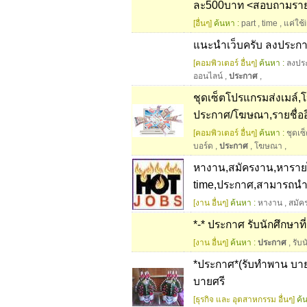
ละ500บาท <สอบถามรายล
[อื่นๆ]
ค้นหา :
part
,
time
,
แค่ใช้
แนะนำเว็บครับ ลงประกา
[คอมพิวเตอร์ อื่นๆ]
ค้นหา :
ลงปร
ออนไลน์
,
ประกาศ
,
ชุดเซ็ตโปรแกรมส่งเมล์,
ประกาศ/โฆษณา,รายชื่ออี
[คอมพิวเตอร์ อื่นๆ]
ค้นหา :
ชุดเซ
บอร์ด
,
ประกาศ
,
โฆษณา
,
หางาน,สมัครงาน,หารายได้
time,ประกาศ,สามารถนำก
[งาน อื่นๆ]
ค้นหา :
หางาน
,
สมัค
*-* ประกาศ รับนักศึกษาที
[งาน อื่นๆ]
ค้นหา :
ประกาศ
,
รับ
*ประกาศ*(รับทำพาน บาย
บายศรี
[ธุรกิจ และ อุตสาหกรรม อื่นๆ]
ค้