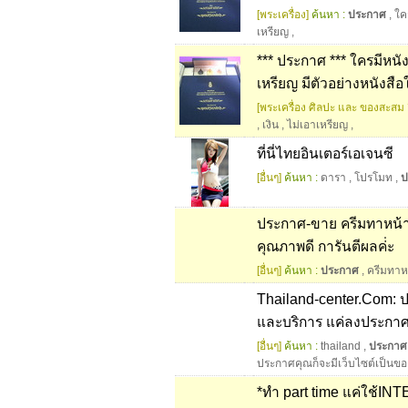
[พระเครื่อง]
ค้นหา :
ประกาศ
,
ใค
เหรียญ
,
*** ประกาศ *** ใครมีหน
เหรียญ มีตัวอย่างหนังสือ
[พระเครื่อง ศิลปะ และ ของสะสม อ
,
เงิน
,
ไม่เอาเหรียญ
,
ที่นี่ไทยอินเตอร์เอเจนซี
[อื่นๆ]
ค้นหา :
ดารา
,
โปรโมท
,
ป
ประกาศ-ขาย ครีมทาหน้า
คุณภาพดี การันตีผลค่่ะ
[อื่นๆ]
ค้นหา :
ประกาศ
,
ครีมทาห
Thailand-center.Com: ปร
และบริการ แค่ลงประกาศค
[อื่นๆ]
ค้นหา :
thailand
,
ประกาศ
ประกาศคุณก็จะมีเว็บไซต์เป็นขอ
*ทำ part time แค่ใช้IN