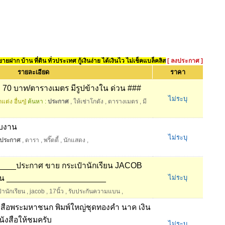
ยฝาก บ้าน ที่ดิน ทั่วประเทศ กู้เงินง่าย ได้เงินไว ไม่เช็คแบล็คลิส
[ ลงประกาศ ]
รายละเอียด
ราคา
ง 70 บาท/ตารางเมตร มีรูปข้างใน ด่วน ###
ไม่ระบุ
แต่ง อื่นๆ]
ค้นหา :
ประกาศ
,
ให้เช่าโกดัง
,
ตารางเมตร
,
มี
รับงาน
ไม่ระบุ
ประกาศ
,
ดารา
,
พริ๊ตตี้
,
นักแสดง
,
___ประกาศ ขาย กระเป๋านักเรียน JACOB
แบน ______________________
ไม่ระบุ
๋านักเรียน
,
jacob
,
17นิ้ว
,
รับประกันความแบน
,
ังสือพระมหาชนก พิมพ์ใหญ่ชุดทองคำ นาค เงิน
นังสือให้ชมครับ
ไม่ระบุ