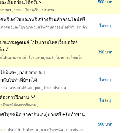
ะเอียดก่อนได้ครับ>
500 บาท
internet
,
email
,
โพสต์เว็บ
,
ประกาศ
,
ศฟรี ลงโฆษณาฟรี สร้างร้านค้าออนไลน์ฟรี
ไม่ระบุ
ะหาศฟรี
,
ลงโฆษณาฟรี
,
สร้างร้านค้าออนไลน์ฟรี
,
ร้านค้า
โปรแกรมดูดเมล์,โปรแกรมโพสเว็บบอร์ด/
เมล์
390 บาท
็ตโปรแกรมส่งเมล์
,
โปรแกรมดูดเมล์
,
โปรแกรมโพสเว็บ
พิเศษ , part time,full
ลับไปทำที่บ้านได้
ไม่ระบุ
รงาน
,
หารายได้พิเศษ
,
part
,
time
,
ประกาศ
,
่ต้องการฝึกงาน *-*
ไม่ระบุ
นักศึกษาที่ต้องการฝึกงาน
,
ศรีทุกชนิด ราคากันเอง)บายศรี +รับทำพาน
500 บาท
นหา :
ประกาศ
,
รับทำพาน
,
บายศรีทุกชนิด
,
ราคากันเอง