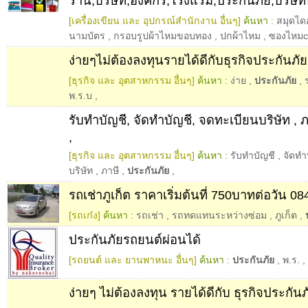
ร้าน,บริษัท,องค์กร,โรงแรม,ประกันภัย,บริษั
[เครื่องเขียน และ อุปกรณ์สำนักงาน อื่นๆ]
ค้นหา :
สมุดไดอ
นามบัตร
,
กรอบรูปผ้าไหมขอบทอง
,
ปกผ้าไหม
,
ซองไหมc
ง่ายๆไม่ต้องลงทุนรายได้ดีกับธุรกิจประกันภัย
[ธุรกิจ และ อุตสาหกรรม อื่นๆ]
ค้นหา :
ง่าย
,
ประกันภัย
,
พ.ร.บ
,
รับทำบัญชี, จัดทำบัญชี, จดทะเบียนบริษัท , ภ
,
[ธุรกิจ และ อุตสาหกรรม อื่นๆ]
ค้นหา :
รับทำบัญชี
,
จัดทำ
บริษัท
,
ภาษี
,
ประกันภัย
,
รถเช่าภูเก็ต ราคาเริ่มต้นที่ 750บาทต่อวัน 0
[รถเก๋ง]
ค้นหา :
รถเช่า
,
รถทดแทนระหว่างซ่อม
,
ภูเก็ต
,
ประกันภัยรถยนต์ผ่อนได้
[รถยนต์ และ ยานพาหนะ อื่นๆ]
ค้นหา :
ประกันภัย
,
พ.ร.
,
ง่ายๆ ไม่ต้องลงทุน รายได้ดีกับ ธุรกิจประกัน