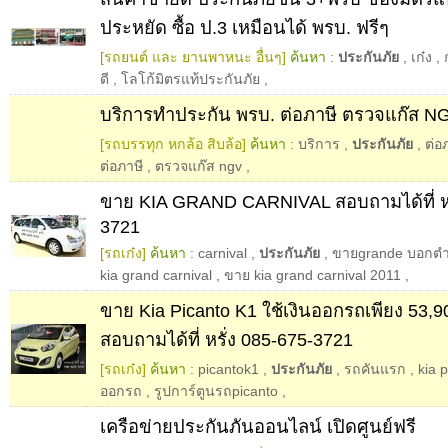
ประหยัด ซื้อ ป.3 เหมือนได้ พรบ. ฟรีๆ
[รถยนต์ และ ยานพาหนะ อื่นๆ]
ค้นหา :
ประกันภัย
,
เก๋ง
,
ดี
,
โลโก้มิตรแท้ประกันภัย
,
บริการทำประกัน พรบ. ต่อภาษี ตรวจแก๊ส 
[รถบรรทุก หกล้อ สิบล้อ]
ค้นหา :
บริการ
,
ประกันภัย
,
ต่อ
ต่อภาษี
,
ตรวจแก๊ส ngv
,
ขาย KIA GRAND CARNIVAL สอบถามได้ที่ หร
3721
[รถเก๋ง]
ค้นหา :
carnival
,
ประกันภัย
,
ขายgrande บอกตำแ
kia grand carnival
,
ขาย kia grand carnival 2011
,
ขาย Kia Picanto K1 ใช้เงินออกรถเพียง 53,
สอบถามได้ที่ หรั่ง 085-675-3721
[รถเก๋ง]
ค้นหา :
picantok1
,
ประกันภัย
,
รถคันแรก
,
kia 
ออกรถ
,
รูปการ์ตูนรถpicanto
,
เครือข่ายประกันภันออนไลน์ เปิดศูนย์ฟรี