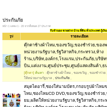
ประกันภัย
หน้า 1 แสดง 1 - 20 จากทั้งหมด 27 ประกาศ
รับจำนอง ขายฝาก บ้าน ที่ดิน ทั่วประเทศ กู้เงิน
รายละเอียด
รูป
ตุ๊กตาช้างผ้าไหม,ของขวัญ,ของชำร่วย,ของพรี
หน่วยงานรัฐบาล,รัฐวิสาหกิจ,กระทรวง,ห้าง
ร้าน,บริษัท,องค์กร,โรงแรม,ประกันภัย,บริษัท
บิน,แต่งงาน,ศูนย์ประชุม,ศูนย์แสดงสินค้า,
[ตุ๊กตา]
ค้นหา :
ตุ๊กตาช้างผ้าไหม
,
ของขวัญ
,
ของชำร่วย
ให้หน่วยงานรัฐบาล
,
ประกันภัย
,
สมุดไดอารี่,ซองใส่นามบัตร,กรอบรูปผ้าไหม
ไหม,ซองไหมCD DVD,ของขวัญ,ของชำร่วย,ขอ
ยม,ผลิตให้หน่วยงานรัฐบาล,รัฐวิสาหกิจ,กระ